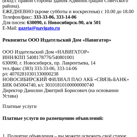
(вход с правой стороны здания Администрации Советского
района).
ЕЖЕДНЕВНО (кроме субботы и воскресенья) с 10.00 до 18.00
Телефон/факс:
333-33-06, 333-14-06
Для писем:
630090, г. Новосибирск-90, а/я 501
E-Mail:
gazeta@navigato.ru
Реквизиты ООО Издательский Дом «Навигатор»
ООО Издательский Дом «НАВИГАТОР»
ИНН/КПП 5408178776/540801001
630090, г. Новосибирск, пр. Лаврентьева, 14
тел./факс (383) 333-33-06, 333-14-06
р/с 40702810301330000238
НОВОСИБИРСКИЙ ФИЛИАЛ ПАО АКБ «СВЯЗЬ-БАНК»
БИК 045004740, к/с 30101810100000000740
Директор Данилин Дмитрий Борисович (на основании
Устава)
Платные услуги
Платные услуги по размещению объявлений:
1. Поднятие объявления – вы можете освежить своё старое