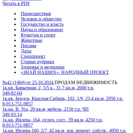
Читать в PDF
Происшествия
Человек и общество
Государство и власть
Наука и образование
Культура и спорт
Животные
Письма
Даты
Спецпроект
Старые рубрики
Здоровье и медицина
«ЗНАЙ НАШИХ». НАРОДНЫЙ ПРОЕКТ
№42
(1464)
от 25.10.2024
ПРОДАМ НЕДВИЖИМОСТЬ
1к.кв. Барьерная, 2, 5/5 к., 31,7 кв.м, 2600 т.р.
349-92-04
1к.кв. Бердск, Красная Сибирь, 102, 1/9, 23,4 кв.м, 2950 т.р.
8-913-751-9857
1к.кв. В. Уса, 20 кв.м, мебель, 2150 т.р. ЧП
349-93-14
1к.кв. Ивлева, 164, отлич. сост., 39 кв.м, 4250 т.р.
8-913-751-9857
1к.кв. Ивлева,160, 2/7, 42 кв.м, хор. ремонт, собств., 4950 т.р.