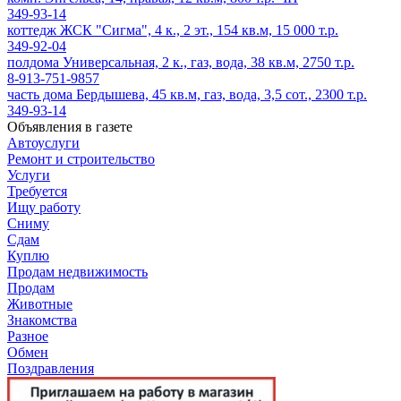
349-93-14
коттедж ЖСК "Сигма", 4 к., 2 эт., 154 кв.м, 15 000 т.р.
349-92-04
полдома Универсальная, 2 к., газ, вода, 38 кв.м, 2750 т.р.
8-913-751-9857
часть дома Бердышева, 45 кв.м, газ, вода, 3,5 сот., 2300 т.р.
349-93-14
Объявления в газете
Автоуслуги
Ремонт и строительство
Услуги
Требуется
Ищу работу
Сниму
Сдам
Куплю
Продам недвижимость
Продам
Животные
Знакомства
Разное
Обмен
Поздравления