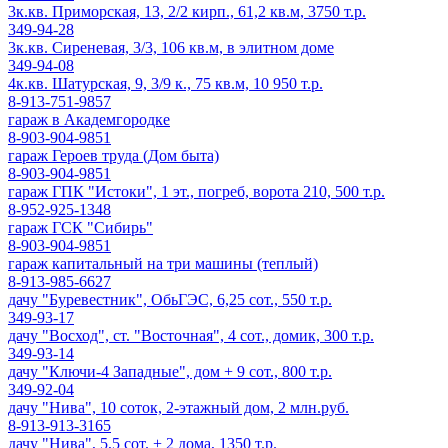
3к.кв. Приморская, 13, 2/2 кирп., 61,2 кв.м, 3750 т.р.
349-94-28
3к.кв. Сиреневая, 3/3, 106 кв.м, в элитном доме
349-94-08
4к.кв. Шатурская, 9, 3/9 к., 75 кв.м, 10 950 т.р.
8-913-751-9857
гараж в Академгородке
8-903-904-9851
гараж Героев труда (Дом быта)
8-903-904-9851
гараж ГПК "Истоки", 1 эт., погреб, ворота 210, 500 т.р.
8-952-925-1348
гараж ГСК "Сибирь"
8-903-904-9851
гараж капитальный на три машины (теплый)
8-913-985-6627
дачу "Буревестник", ОбьГЭС, 6,25 сот., 550 т.р.
349-93-17
дачу "Восход", ст. "Восточная", 4 сот., домик, 300 т.р.
349-93-14
дачу "Ключи-4 Западные", дом + 9 сот., 800 т.р.
349-92-04
дачу "Нива", 10 соток, 2-этажный дом, 2 млн.руб.
8-913-913-3165
дачу "Нива", 5,5 сот. + 2 дома, 1350 т.р.