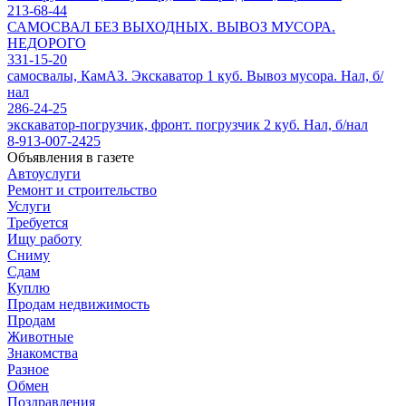
213-68-44
САМОСВАЛ БЕЗ ВЫХОДНЫХ. ВЫВОЗ МУСОРА.
НЕДОРОГО
331-15-20
самосвалы, КамАЗ. Экскаватор 1 куб. Вывоз мусора. Нал, б/
нал
286-24-25
экскаватор-погрузчик, фронт. погрузчик 2 куб. Нал, б/нал
8-913-007-2425
Объявления в газете
Автоуслуги
Ремонт и строительство
Услуги
Требуется
Ищу работу
Сниму
Сдам
Куплю
Продам недвижимость
Продам
Животные
Знакомства
Разное
Обмен
Поздравления