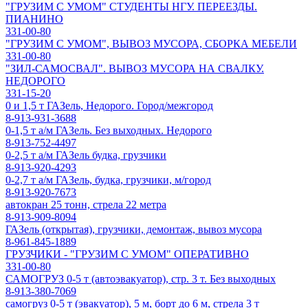
"ГРУЗИМ С УМОМ" СТУДЕНТЫ НГУ. ПЕРЕЕЗДЫ.
ПИАНИНО
331-00-80
"ГРУЗИМ С УМОМ", ВЫВОЗ МУСОРА, СБОРКА МЕБЕЛИ
331-00-80
"ЗИЛ-САМОСВАЛ". ВЫВОЗ МУСОРА НА СВАЛКУ.
НЕДОРОГО
331-15-20
0 и 1,5 т ГАЗель, Недорого. Город/межгород
8-913-931-3688
0-1,5 т а/м ГАЗель. Без выходных. Недорого
8-913-752-4497
0-2,5 т а/м ГАЗель будка, грузчики
8-913-920-4293
0-2,7 т а/м ГАЗель, будка, грузчики, м/город
8-913-920-7673
автокран 25 тонн, стрела 22 метра
8-913-909-8094
ГАЗель (открытая), грузчики, демонтаж, вывоз мусора
8-961-845-1889
ГРУЗЧИКИ - "ГРУЗИМ С УМОМ" ОПЕРАТИВНО
331-00-80
САМОГРУЗ 0-5 т (автоэвакуатор), стр. 3 т. Без выходных
8-913-380-7069
самогруз 0-5 т (эвакуатор), 5 м, борт до 6 м, стрела 3 т