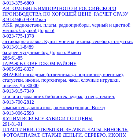
8-913-375-6809
АВТОМОБИЛЬ ИМПОРТНОГО И РОССИЙСКОГО
ПРОИЗВОДСТВА ПО ХОРОШЕЙ ЦЕНЕ. РАСЧЕТ СРАЗУ
8-913-946-0979 Иван
АКБ, радиодетали, платы, радиоприборы, черный и цветной
металл. Скупка! Дорого!
8-923-775-1378
антикварная лавка. Купит монеты, иконы, серебро, статуэтки.
8-913-911-8489
батареи чугунные б/у. Дорого. Вывоз
286-61-85
ГАРАЖ В СОВЕТСКОМ РАЙОНЕ
8-905-952-8337
ЗНАЧКИ наградные (отличников, спортивные, военные),
статуэтки, иконы, портсигары, часы, елочные игрушки,
прочее. До 30000
8-913-915-7349
книги из домашних библиотек: худож., спец., технич.
8-913-700-2812
компьютеры, мониторы, комплектующие. Выезд
8-913-006-2593
КУПИМ ВСЕ! ВСЕ ЗАВИСИТ ОТ ЦЕНЫ
291-81-91
ПЛАСТИНКИ. ОТКРЫТКИ. ЗНАЧКИ. ЧАСЫ. БИНОКЛЬ.
ФОТОАППАРАТ. СТАРЫЕ ДЕНЬГИ. СЕРЕБРО. ИКОНУ.