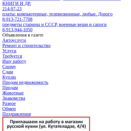
КНИГИ И ДР.
214-97-23
платы: компьютерные, телевизионные, любые. Дорого
8-913-721-7708
предметы старины и СССР, военные вещи и сапоги
8-913-944-1050
Объявления в газете
Автоуслуги
Ремонт и строительство
Услуги
Требуется
Ищу работу
Сниму
Сдам
Куплю
Продам недвижимость
Продам
Животные
Знакомства
Разное
Обмен
Поздравления