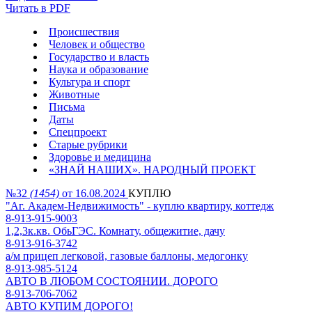
Читать в PDF
Происшествия
Человек и общество
Государство и власть
Наука и образование
Культура и спорт
Животные
Письма
Даты
Спецпроект
Старые рубрики
Здоровье и медицина
«ЗНАЙ НАШИХ». НАРОДНЫЙ ПРОЕКТ
№32
(1454)
от 16.08.2024
КУПЛЮ
"Аг. Академ-Недвижимость" - куплю квартиру, коттедж
8-913-915-9003
1,2,3к.кв. ОбьГЭС. Комнату, общежитие, дачу
8-913-916-3742
а/м прицеп легковой, газовые баллоны, медогонку
8-913-985-5124
АВТО В ЛЮБОМ СОСТОЯНИИ. ДОРОГО
8-913-706-7062
АВТО КУПИМ ДОРОГО!