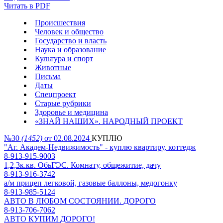
Читать в PDF
Происшествия
Человек и общество
Государство и власть
Наука и образование
Культура и спорт
Животные
Письма
Даты
Спецпроект
Старые рубрики
Здоровье и медицина
«ЗНАЙ НАШИХ». НАРОДНЫЙ ПРОЕКТ
№30
(1452)
от 02.08.2024
КУПЛЮ
"Аг. Академ-Недвижимость" - куплю квартиру, коттедж
8-913-915-9003
1,2,3к.кв. ОбьГЭС. Комнату, общежитие, дачу
8-913-916-3742
а/м прицеп легковой, газовые баллоны, медогонку
8-913-985-5124
АВТО В ЛЮБОМ СОСТОЯНИИ. ДОРОГО
8-913-706-7062
АВТО КУПИМ ДОРОГО!