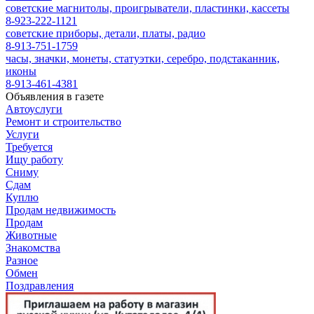
советские магнитолы, проигрыватели, пластинки, кассеты
8-923-222-1121
советские приборы, детали, платы, радио
8-913-751-1759
часы, значки, монеты, статуэтки, серебро, подстаканник,
иконы
8-913-461-4381
Объявления в газете
Автоуслуги
Ремонт и строительство
Услуги
Требуется
Ищу работу
Сниму
Сдам
Куплю
Продам недвижимость
Продам
Животные
Знакомства
Разное
Обмен
Поздравления