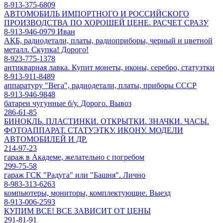
8-913-375-6809
АВТОМОБИЛЬ ИМПОРТНОГО И РОССИЙСКОГО
ПРОИЗВОДСТВА ПО ХОРОШЕЙ ЦЕНЕ. РАСЧЕТ СРАЗУ
8-913-946-0979 Иван
АКБ, радиодетали, платы, радиоприборы, черный и цветной
металл. Скупка! Дорого!
8-923-775-1378
антикварная лавка. Купит монеты, иконы, серебро, статуэтки
8-913-911-8489
аппаратуру "Вега", радиодетали, платы, приборы СССР
8-913-946-9848
батареи чугунные б/у. Дорого. Вывоз
286-61-85
БИНОКЛЬ. ПЛАСТИНКИ. ОТКРЫТКИ. ЗНАЧКИ. ЧАСЫ.
ФОТОАППАРАТ. СТАТУЭТКУ. ИКОНУ. МОДЕЛИ
АВТОМОБИЛЕЙ И ДР.
214-97-23
гараж в Академе, желательно с погребом
299-75-58
гараж ГСК "Радуга" или "Башня". Лично
8-983-313-6263
компьютеры, мониторы, комплектующие. Выезд
8-913-006-2593
КУПИМ ВСЕ! ВСЕ ЗАВИСИТ ОТ ЦЕНЫ
291-81-91