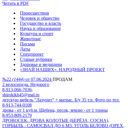
Читать в PDF
Происшествия
Человек и общество
Государство и власть
Наука и образование
Культура и спорт
Животные
Письма
Даты
Спецпроект
Старые рубрики
Здоровье и медицина
«ЗНАЙ НАШИХ». НАРОДНЫЙ ПРОЕКТ
№22
(1444)
от 07.06.2024
ПРОДАМ
2 велосипеда. Недорого
8-913-066-7036,
shirokikh45@mal.ru
детскую мебель "Лазурит" + матрас. Б/у 35 т.р. Фото по тел.
8-913-744-0108
дрова - от 1 куб.м. Щебень, песок, землю - от 1 тонны
8-953-809-2179
ДРОВОСЕК. ДРОВА КОЛОТЫЕ (БЕРЁЗА, СОСНА),
ГОРБЫЛЬ - САМОСВАЛ ДО 6 М3. УГОЛЬ БЕЛОВО (ОРЕХ,