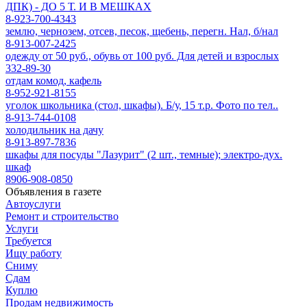
ДПК) - ДО 5 Т. И В МЕШКАХ
8-923-700-4343
землю, чернозем, отсев, песок, щебень, перегн. Нал, б/нал
8-913-007-2425
одежду от 50 руб., обувь от 100 руб. Для детей и взрослых
332-89-30
отдам комод, кафель
8-952-921-8155
уголок школьника (стол, шкафы). Б/у, 15 т.р. Фото по тел..
8-913-744-0108
холодильник на дачу
8-913-897-7836
шкафы для посуды "Лазурит" (2 шт., темные); электро-дух.
шкаф
8906-908-0850
Объявления в газете
Автоуслуги
Ремонт и строительство
Услуги
Требуется
Ищу работу
Сниму
Сдам
Куплю
Продам недвижимость