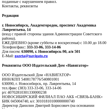
поданные с нарушением правил.
Контакты, реквизиты
Редакция
г. Новосибирск, Академгородок, проспект Академика
Лаврентьева, 14
(вход с правой стороны здания Администрации Советского
района).
ЕЖЕДНЕВНО (кроме субботы и воскресенья) с 10.00 до 18.00
Телефон/факс:
333-33-06, 333-14-06
Для писем:
630090, г. Новосибирск-90, а/я 501
E-Mail:
gazeta@navigato.ru
Реквизиты ООО Издательский Дом «Навигатор»
ООО Издательский Дом «НАВИГАТОР»
ИНН/КПП 5408178776/540801001
630090, г. Новосибирск, пр. Лаврентьева, 14
тел./факс (383) 333-33-06, 333-14-06
р/с 40702810301330000238
НОВОСИБИРСКИЙ ФИЛИАЛ ПАО АКБ «СВЯЗЬ-БАНК»
БИК 045004740, к/с 30101810100000000740
Директор Данилин Дмитрий Борисович (на основании