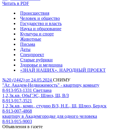
Читать в PDF
Происшествия
Человек и общество
Государство и власть
Наука и образование
Культура и спорт
Животные
Письма
Даты
Спецпроект
Старые рубрики
Здоровье и медицина
«ЗНАЙ НАШИХ». НАРОДНЫЙ ПРОЕКТ
№20
(1442)
от 24.05.2024
СНИМУ
"Аг. Академ-Недвижимость" - квартиру, комнату
8-913-953-1331 Светлана
1,2,3к.кв. ОбьГЭС, Шлюз, Щ, В/З
8-913-917-3521
1,2,3к.кв., комн., студию В/З, Н.Е., Щ, Шлюз, Бердск
8-913-007-4868
квартиру в Академгородке для одного человека
8-913-915-9003
Объявления в газете