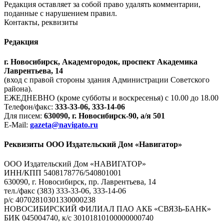
Редакция оставляет за собой право удалять комментарии,
поданные с нарушением правил.
Контакты, реквизиты
Редакция
г. Новосибирск, Академгородок, проспект Академика
Лаврентьева, 14
(вход с правой стороны здания Администрации Советского
района).
ЕЖЕДНЕВНО (кроме субботы и воскресенья) с 10.00 до 18.00
Телефон/факс:
333-33-06, 333-14-06
Для писем:
630090, г. Новосибирск-90, а/я 501
E-Mail:
gazeta@navigato.ru
Реквизиты ООО Издательский Дом «Навигатор»
ООО Издательский Дом «НАВИГАТОР»
ИНН/КПП 5408178776/540801001
630090, г. Новосибирск, пр. Лаврентьева, 14
тел./факс (383) 333-33-06, 333-14-06
р/с 40702810301330000238
НОВОСИБИРСКИЙ ФИЛИАЛ ПАО АКБ «СВЯЗЬ-БАНК»
БИК 045004740, к/с 30101810100000000740