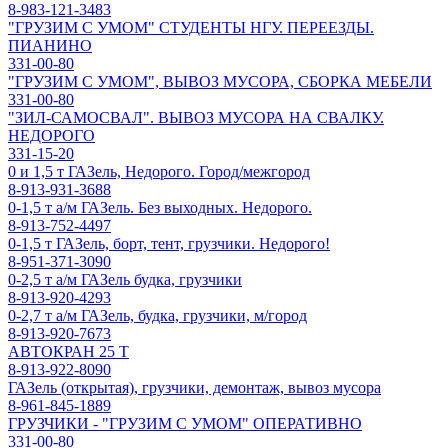
8-983-121-3483
"ГРУЗИМ С УМОМ" СТУДЕНТЫ НГУ. ПЕРЕЕЗДЫ.
ПИАНИНО
331-00-80
"ГРУЗИМ С УМОМ", ВЫВОЗ МУСОРА, СБОРКА МЕБЕЛИ
331-00-80
"ЗИЛ-САМОСВАЛ". ВЫВОЗ МУСОРА НА СВАЛКУ.
НЕДОРОГО
331-15-20
0 и 1,5 т ГАЗель, Недорого. Город/межгород
8-913-931-3688
0-1,5 т а/м ГАЗель. Без выходных. Недорого.
8-913-752-4497
0-1,5 т ГАЗель, борт, тент, грузчики. Недорого!
8-951-371-3090
0-2,5 т а/м ГАЗель будка, грузчики
8-913-920-4293
0-2,7 т а/м ГАЗель, будка, грузчики, м/город
8-913-920-7673
АВТОКРАН 25 Т
8-913-922-8090
ГАЗель (открытая), грузчики, демонтаж, вывоз мусора
8-961-845-1889
ГРУЗЧИКИ - "ГРУЗИМ С УМОМ" ОПЕРАТИВНО
331-00-80