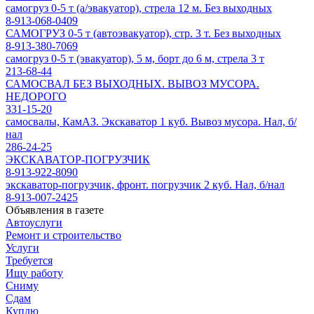
самогруз 0-5 т (а/эвакуатор), стрела 12 м. Без выходных
8-913-068-0409
САМОГРУЗ 0-5 т (автоэвакуатор), стр. 3 т. Без выходных
8-913-380-7069
самогруз 0-5 т (эвакуатор), 5 м, борт до 6 м, стрела 3 т
213-68-44
САМОСВАЛ БЕЗ ВЫХОДНЫХ. ВЫВОЗ МУСОРА.
НЕДОРОГО
331-15-20
самосвалы, КамАЗ. Экскаватор 1 куб. Вывоз мусора. Нал, б/
нал
286-24-25
ЭКСКАВАТОР-ПОГРУЗЧИК
8-913-922-8090
экскаватор-погрузчик, фронт. погрузчик 2 куб. Нал, б/нал
8-913-007-2425
Объявления в газете
Автоуслуги
Ремонт и строительство
Услуги
Требуется
Ищу работу
Сниму
Сдам
Куплю