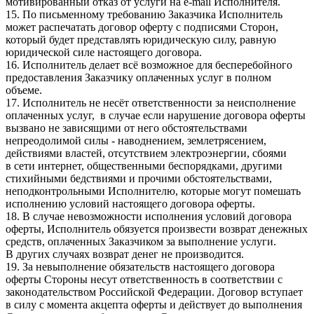
мотивированный отказ от услуги на e-mail Исполнителя.
15. По письменному требованию Заказчика Исполнитель
может распечатать договор оферту с подписями Сторон,
который будет представлять юридическую силу, равную
юридической силе настоящего договора.
16. Исполнитель делает всё возможное для бесперебойного
предоставления Заказчику оплаченных услуг в полном
объеме.
17. Исполнитель не несёт ответственности за неисполнение
оплаченных услуг, в случае если нарушение договора оферты
вызвано не зависящими от него обстоятельствами
непреодолимой силы - наводнением, землетрясением,
действиями властей, отсутствием электроэнергии, сбоями
в сети интернет, общественными беспорядками, другими
стихийными бедствиями и прочими обстоятельствами,
неподконтрольными Исполнителю, которые могут помешать
исполнению условий настоящего договора оферты.
18. В случае невозможности исполнения условий договора
оферты, Исполнитель обязуется произвести возврат денежных
средств, оплаченных Заказчиком за выполнение услуги.
В других случаях возврат денег не производится.
19. За невыполнение обязательств настоящего договора
оферты Стороны несут ответственность в соответствии с
законодательством Российской Федерации. Договор вступает
в силу с момента акцепта оферты и действует до выполнения