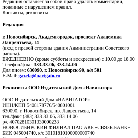
Редакция оставляет за собой право удалять комментарии,
поданные с нарушением правил.
Контакты, реквизиты
Редакция
г. Новосибирск, Академгородок, проспект Академика
Лаврентьева, 14
(вход с правой стороны здания Администрации Советского
района).
ЕЖЕДНЕВНО (кроме субботы и воскресенья) с 10.00 до 18.00
Телефон/факс:
333-33-06, 333-14-06
Для писем:
630090, г. Новосибирск-90, а/я 501
E-Mail:
gazeta@navigato.ru
Реквизиты ООО Издательский Дом «Навигатор»
ООО Издательский Дом «НАВИГАТОР»
ИНН/КПП 5408178776/540801001
630090, г. Новосибирск, пр. Лаврентьева, 14
тел./факс (383) 333-33-06, 333-14-06
р/с 40702810301330000238
НОВОСИБИРСКИЙ ФИЛИАЛ ПАО АКБ «СВЯЗЬ-БАНК»
БИК 045004740, к/с 30101810100000000740