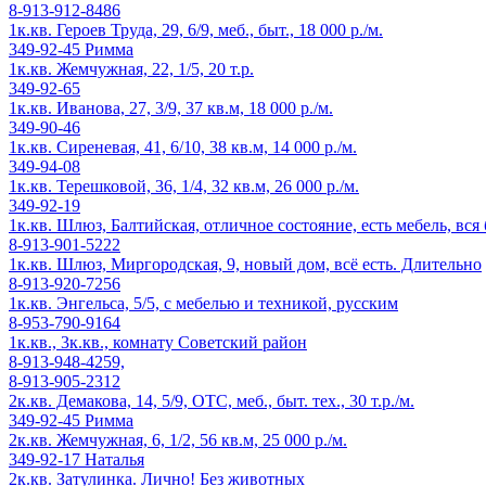
8-913-912-8486
1к.кв. Героев Труда, 29, 6/9, меб., быт., 18 000 р./м.
349-92-45 Римма
1к.кв. Жемчужная, 22, 1/5, 20 т.р.
349-92-65
1к.кв. Иванова, 27, 3/9, 37 кв.м, 18 000 р./м.
349-90-46
1к.кв. Сиреневая, 41, 6/10, 38 кв.м, 14 000 р./м.
349-94-08
1к.кв. Терешковой, 36, 1/4, 32 кв.м, 26 000 р./м.
349-92-19
1к.кв. Шлюз, Балтийская, отличное состояние, есть мебель, вся
8-913-901-5222
1к.кв. Шлюз, Миргородская, 9, новый дом, всё есть. Длительно
8-913-920-7256
1к.кв. Энгельса, 5/5, с мебелью и техникой, русским
8-953-790-9164
1к.кв., 3к.кв., комнату Советский район
8-913-948-4259,
8-913-905-2312
2к.кв. Демакова, 14, 5/9, ОТС, меб., быт. тех., 30 т.р./м.
349-92-45 Римма
2к.кв. Жемчужная, 6, 1/2, 56 кв.м, 25 000 р./м.
349-92-17 Наталья
2к.кв. Затулинка. Лично! Без животных