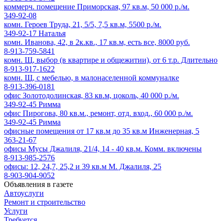
коммерч. помещение Приморская, 97 кв.м, 50 000 р./м.
349-92-08
комн. Героев Труда, 21, 5/5, 7,5 кв.м, 5500 р./м.
349-92-17 Наталья
комн. Иванова, 42, в 2к.кв., 17 кв.м, есть все, 8000 руб.
8-913-759-5841
комн. Щ, выбор (в квартире и общежитии), от 6 т.р. Длительно
8-913-917-1622
комн. Щ, с мебелью, в малонаселенной коммуналке
8-913-396-0181
офис Золотодолинская, 83 кв.м, цоколь, 40 000 р./м.
349-92-45 Римма
офис Пирогова, 80 кв.м., ремонт, отд. вход., 60 000 р./м.
349-92-45 Римма
офисные помещения от 17 кв.м до 35 кв.м Инженерная, 5
363-21-67
офисы Мусы Джалиля, 21/4, 14 - 40 кв.м. Комм. включены
8-913-985-2576
офисы: 12, 24,7, 25,2 и 39 кв.м М. Джалиля, 25
8-903-904-9052
Объявления в газете
Автоуслуги
Ремонт и строительство
Услуги
Требуется