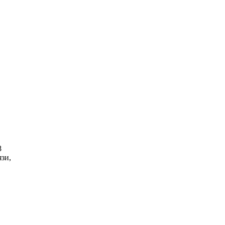
8
зи,