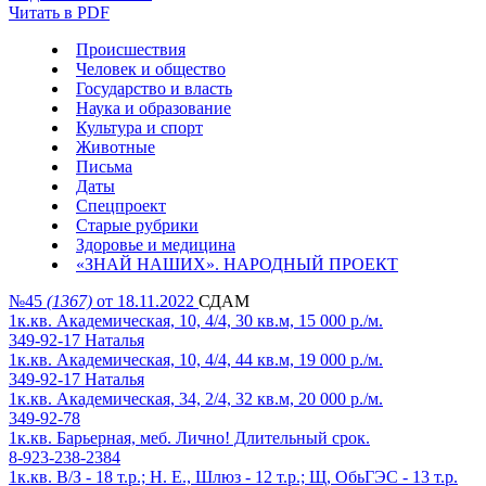
Читать в PDF
Происшествия
Человек и общество
Государство и власть
Наука и образование
Культура и спорт
Животные
Письма
Даты
Спецпроект
Старые рубрики
Здоровье и медицина
«ЗНАЙ НАШИХ». НАРОДНЫЙ ПРОЕКТ
№45
(1367)
от 18.11.2022
СДАМ
1к.кв. Академическая, 10, 4/4, 30 кв.м, 15 000 р./м.
349-92-17 Наталья
1к.кв. Академическая, 10, 4/4, 44 кв.м, 19 000 р./м.
349-92-17 Наталья
1к.кв. Академическая, 34, 2/4, 32 кв.м, 20 000 р./м.
349-92-78
1к.кв. Барьерная, меб. Лично! Длительный срок.
8-923-238-2384
1к.кв. В/З - 18 т.р.; Н. Е., Шлюз - 12 т.р.; Щ, ОбьГЭС - 13 т.р.