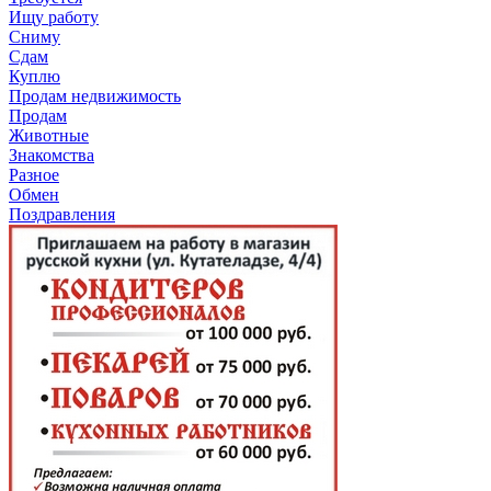
Ищу работу
Сниму
Сдам
Куплю
Продам недвижимость
Продам
Животные
Знакомства
Разное
Обмен
Поздравления