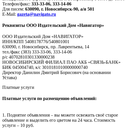
Телефон/факс:
333-33-06, 333-14-06
Для писем:
630090, г. Новосибирск-90, а/я 501
E-Mail:
gazeta@navigato.ru
Реквизиты ООО Издательский Дом «Навигатор»
ООО Издательский Дом «НАВИГАТОР»
ИНН/КПП 5408178776/540801001
630090, г. Новосибирск, пр. Лаврентьева, 14
тел./факс (383) 333-33-06, 333-14-06
р/с 40702810301330000238
НОВОСИБИРСКИЙ ФИЛИАЛ ПАО АКБ «СВЯЗЬ-БАНК»
БИК 045004740, к/с 30101810100000000740
Директор Данилин Дмитрий Борисович (на основании
Устава)
Платные услуги
Платные услуги по размещению объявлений:
1. Поднятие объявления – вы можете освежить своё старое
объявление и выделить его цветом на 24 часа. Стоимость
услуги – 10 руб.