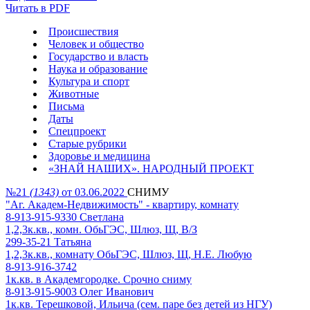
Читать в PDF
Происшествия
Человек и общество
Государство и власть
Наука и образование
Культура и спорт
Животные
Письма
Даты
Спецпроект
Старые рубрики
Здоровье и медицина
«ЗНАЙ НАШИХ». НАРОДНЫЙ ПРОЕКТ
№21
(1343)
от 03.06.2022
СНИМУ
"Аг. Академ-Недвижимость" - квартиру, комнату
8-913-915-9330 Светлана
1,2,3к.кв., комн. ОбьГЭС, Шлюз, Щ, В/З
299-35-21 Татьяна
1,2,3к.кв., комнату ОбьГЭС, Шлюз, Щ, Н.Е. Любую
8-913-916-3742
1к.кв. в Академгородке. Срочно сниму
8-913-915-9003 Олег Иванович
1к.кв. Терешковой, Ильича (сем. паре без детей из НГУ)