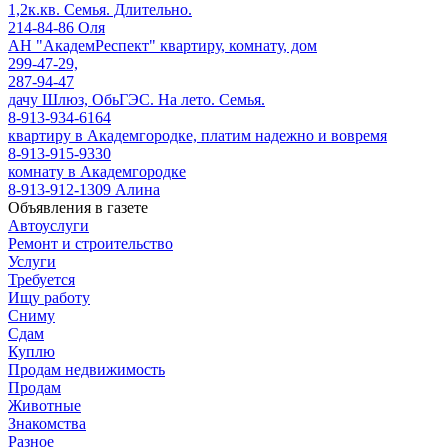
1,2к.кв. Семья. Длительно.
214-84-86 Оля
АН "АкадемРеспект" квартиру, комнату, дом
299-47-29,
287-94-47
дачу Шлюз, ОбьГЭС. На лето. Семья.
8-913-934-6164
квартиру в Академгородке, платим надежно и вовремя
8-913-915-9330
комнату в Академгородке
8-913-912-1309 Алина
Объявления в газете
Автоуслуги
Ремонт и строительство
Услуги
Требуется
Ищу работу
Сниму
Сдам
Куплю
Продам недвижимость
Продам
Животные
Знакомства
Разное