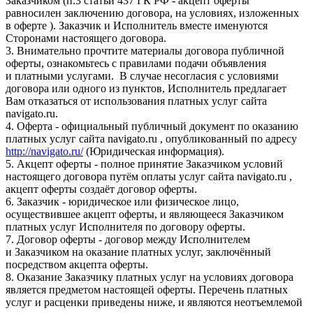
Заказчиком (п.3 статьи 437 ГК РФ - акцепт оферты
равносилен заключению договора, на условиях, изложенных
в оферте ). Заказчик и Исполнитель вместе именуются
Сторонами настоящего договора.
3. Внимательно прочтите материалы договора публичной
оферты, ознакомьтесь с правилами подачи объявления
и платными услугами. В случае несогласия с условиями
договора или одного из пунктов, Исполнитель предлагает
Вам отказаться от использования платных услуг сайта
navigato.ru.
4. Оферта - официальный публичный документ по оказанию
платных услуг сайта navigato.ru , опубликованный по адресу
http://navigato.ru/
(Юридическая информация).
5. Акцепт оферты - полное принятие Заказчиком условий
настоящего договора путём оплаты услуг сайта navigato.ru ,
акцепт оферты создаёт договор оферты.
6. Заказчик - юридическое или физическое лицо,
осуществившее акцепт оферты, и являющееся Заказчиком
платных услуг Исполнителя по договору оферты.
7. Договор оферты - договор между Исполнителем
и Заказчиком на оказание платных услуг, заключённый
посредством акцепта оферты.
8. Оказание Заказчику платных услуг на условиях договора
является предметом настоящей оферты. Перечень платных
услуг и расценки приведены ниже, и являются неотъемлемой