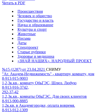
Читать в PDF
Происшествия
Человек и общество
Государство и власть
Наука и образование
Культура и спорт
Животные
Письма
Даты
Спецпроект
Старые рубрики
Здоровье и медицина
«ЗНАЙ НАШИХ». НАРОДНЫЙ ПРОЕКТ
№15
(1287)
от 23.04.2021
СНИМУ
"Аг. Академ-Недвижимость" - квартиру, комнату, дом
8-913-915-9003
1,2,3к.кв., комнату ОбьГЭС, Шлюз. Любую
8-913-916-3742,
292-37-42
1,2,3к.кв., комнаты ОбьГЭС. Для своих клиентов
8-913-900-8885
1,2к.кв. в Академгородке, оплата вовремя.
8-913-912-1309