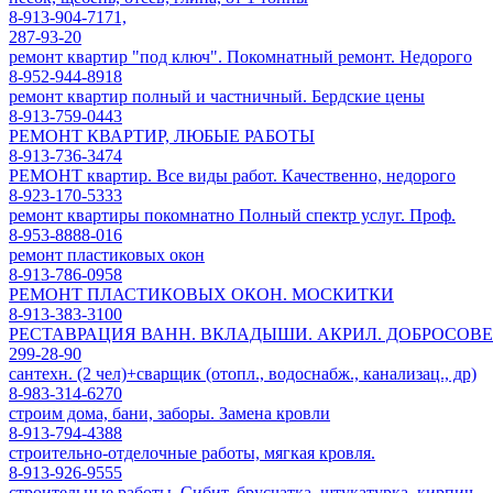
8-913-904-7171,
287-93-20
ремонт квартир "под ключ". Покомнатный ремонт. Недорого
8-952-944-8918
ремонт квартир полный и частничный. Бердские цены
8-913-759-0443
РЕМОНТ КВАРТИР, ЛЮБЫЕ РАБОТЫ
8-913-736-3474
РЕМОНТ квартир. Все виды работ. Качественно, недорого
8-923-170-5333
ремонт квартиры покомнатно Полный спектр услуг. Проф.
8-953-8888-016
ремонт пластиковых окон
8-913-786-0958
РЕМОНТ ПЛАСТИКОВЫХ ОКОН. МОСКИТКИ
8-913-383-3100
РЕСТАВРАЦИЯ ВАНН. ВКЛАДЫШИ. АКРИЛ. ДОБРОСОВ
299-28-90
сантехн. (2 чел)+сварщик (отопл., водоснабж., канализац., др)
8-983-314-6270
строим дома, бани, заборы. Замена кровли
8-913-794-4388
строительно-отделочные работы, мягкая кровля.
8-913-926-9555
строительные работы. Сибит, брусчатка, штукатурка, кирпич.