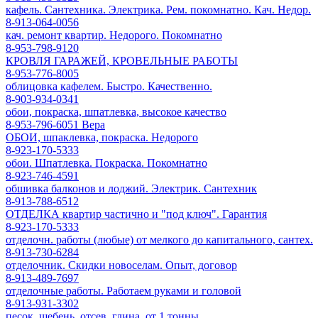
кафель. Сантехника. Электрика. Рем. покомнатно. Кач. Недор.
8-913-064-0056
кач. ремонт квартир. Недорого. Покомнатно
8-953-798-9120
КРОВЛЯ ГАРАЖЕЙ, КРОВЕЛЬНЫЕ РАБОТЫ
8-953-776-8005
облицовка кафелем. Быстро. Качественно.
8-903-934-0341
обои, покраска, шпатлевка, высокое качество
8-953-796-6051 Вера
ОБОИ, шпаклевка, покраска. Недорого
8-923-170-5333
обои. Шпатлевка. Покраска. Покомнатно
8-923-746-4591
обшивка балконов и лоджий. Электрик. Сантехник
8-913-788-6512
ОТДЕЛКА квартир частично и "под ключ". Гарантия
8-923-170-5333
отделочн. работы (любые) от мелкого до капитального, сантех.
8-913-730-6284
отделочник. Скидки новоселам. Опыт, договор
8-913-489-7697
отделочные работы. Работаем руками и головой
8-913-931-3302
песок, щебень, отсев, глина, от 1 тонны