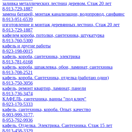
заливка металлических лестниц деревом. Стаж 20 лет
8-913-729-1887
замена батарей, монтаж канализации, водопровод, санфаянс
8-913-951-6539
изготовление и монтаж деревянных лестниц. Стаж 20 лет
8-913-729-1887
кафелем короба, потолки, сантехника, штукатурка
8-913-760-5300
кафель и другие работы
8-923-198-0015
кафель, короба, сантехника, электрика
8-913-781-6168
кафель, короба, шпаклевка, обои, ламинат, сантехника
8-913-708-2521
кафель, короба. Сантехника, отделка (работаю один)
8-913-750-3056
кафель, ремонт квартир, ламинат, панели
8-913-736-3474
КАФЕЛЬ, сантехника, ванны "под ключ"
8-923-170-5333
кафель, сантехника, короба. Опыт, качество
8-903-999-3177,
8-953-792-9936
кафель. Отделка. Электрика. Сантехника. Стаж 15 лет
8-913-458-3329