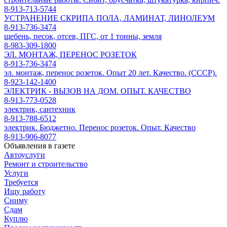
8-913-713-5744
УСТРАНЕНИЕ СКРИПА ПОЛА, ЛАМИНАТ, ЛИНОЛЕУМ
8-913-736-3474
щебень, песок, отсев, ПГС, от 1 тонны, земля
8-983-309-1800
ЭЛ. МОНТАЖ, ПЕРЕНОС РОЗЕТОК
8-913-736-3474
эл. монтаж, перенос розеток. Опыт 20 лет. Качество. (СССР).
8-923-142-1400
ЭЛЕКТРИК - ВЫЗОВ НА ДОМ. ОПЫТ. КАЧЕСТВО
8-913-773-0528
электрик, сантехник
8-913-788-6512
электрик. Бюджетно. Перенос розеток. Опыт. Качество
8-913-906-8077
Объявления в газете
Автоуслуги
Ремонт и строительство
Услуги
Требуется
Ищу работу
Сниму
Сдам
Куплю