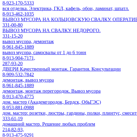
8-923-170-5333
вся отделка. Электрика, ГКЛ, кафель, обои, ламинат, шпатл.
8-913-462-1035
ВЫВОЗ МУСОРА НА КОЛЬЦОВСКУЮ СВАЛКУ. ОПЕРАТИ
331-00-80
ВЫВОЗ МУСОРА НА СВАЛКУ. НЕДОРОГО.
331-15-20
вывоз мусора, демонтаж
8-961-845-1889
вывоз мусора, самосвалы от 1 до 6 тонн
8-913-904-7171,
287-93-20
ДВЕРИ Качественный монтаж. Гарантия. Консультации
8-909-532-7842
демонтаж, вывоз мусора
8-961-845-1889
демонтаж, монтаж перегородок. Вывоз мусора
8-913-470-4775
дом. мастер (Академгородок, Бердск, ОбьГЭС)
8-953-881-0988
дом. мастер: розетки, люстры, гардины, полки, плинтус, смеси
333-61-19
домашний мастер. Решение любых проблем
214-82-93,
8-913-475-9291