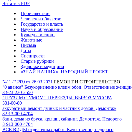
Читать в PDF
Происшествия
Человек и общество
Государство и власть
Наука и образование
Культура и спорт
Животные
Письма
Даты
Спецпроект
Старые рубрики
Здоровье и медицина
«ЗНАЙ НАШИХ». НАРОДНЫЙ ПРОЕКТ
№11
(1283)
от 26.03.2021
РЕМОНТ И СТРОИТЕЛЬСТВО
"0 аванса" Безукоризненно клеим обои. Ответственные женщи
8-923-230-2550
"ГРУЗИМ С УМОМ". ПЕРЕЕЗДЫ. ВЫВОЗ МУСОРА
331-00-80
аккуратный ремонт дачных и частных домов. Демонтаж
8-913-000-4704
бани, дома из бруса, крыши, сайдинг. Демонтаж. Недорого
8-913-000-4704
ВСЕ ВИДЫ отделочных работ. Качественно, недорого