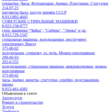
открытки. Часы. Фотоаппарат. Значки. Пластинки. Статуэтки
214-97-23
предметы быта, посуду времён СССР
8-913-892-4645
СОВЕТСКИЕ СТИРАЛЬНЫЕ МАШИНКИ
8-923-158-0777
стир. машинки "Чайка", "Сибирь", "Эрика" и др.
8-913-729-1547
стиральные машины, холодильники, инструмент,
электронику. Выезд
375-00-02
холодильник, стиралку, эл. печь. Можно неисправные
299-60-93,
292-0-555
холодильники, стиральные машины, микроволновки, можно
неисправные
375-00-02
часы, значки, монеты, статуэтки, серебро, подстаканник,
иконы
8-913-461-4381
Объявления в газете
Автоуслуги
Ремонт и строительство
Услуги
Требуется