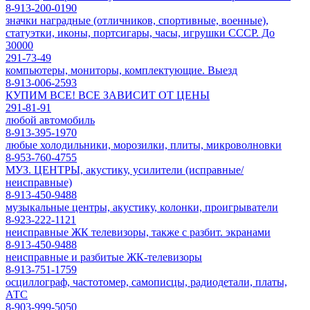
8-913-200-0190
значки наградные (отличников, спортивные, военные),
статуэтки, иконы, портсигары, часы, игрушки СССР. До
30000
291-73-49
компьютеры, мониторы, комплектующие. Выезд
8-913-006-2593
КУПИМ ВСЕ! ВСЕ ЗАВИСИТ ОТ ЦЕНЫ
291-81-91
любой автомобиль
8-913-395-1970
любые холодильники, морозилки, плиты, микроволновки
8-953-760-4755
МУЗ. ЦЕНТРЫ, акустику, усилители (исправные/
неисправные)
8-913-450-9488
музыкальные центры, акустику, колонки, проигрыватели
8-923-222-1121
неисправные ЖК телевизоры, также с разбит. экранами
8-913-450-9488
неисправные и разбитые ЖК-телевизоры
8-913-751-1759
осциллограф, частотомер, самописцы, радиодетали, платы,
АТС
8-903-999-5050