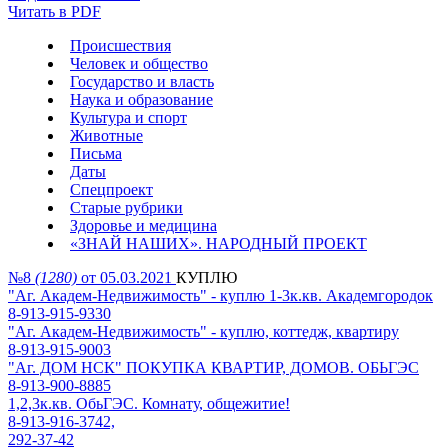
Читать в PDF
Происшествия
Человек и общество
Государство и власть
Наука и образование
Культура и спорт
Животные
Письма
Даты
Спецпроект
Старые рубрики
Здоровье и медицина
«ЗНАЙ НАШИХ». НАРОДНЫЙ ПРОЕКТ
№8
(1280)
от 05.03.2021
КУПЛЮ
"Аг. Академ-Недвижимость" - куплю 1-3к.кв. Академгородок
8-913-915-9330
"Аг. Академ-Недвижимость" - куплю, коттедж, квартиру
8-913-915-9003
"Аг. ДОМ НСК" ПОКУПКА КВАРТИР, ДОМОВ. ОБЬГЭС
8-913-900-8885
1,2,3к.кв. ОбьГЭС. Комнату, общежитие!
8-913-916-3742,
292-37-42