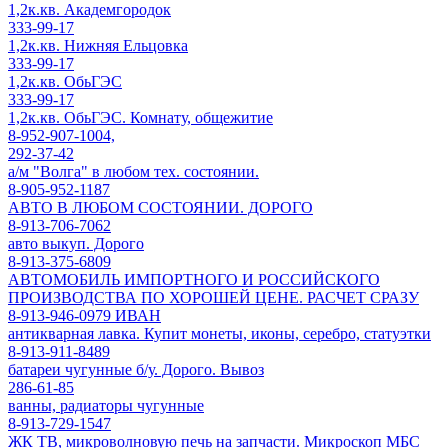
1,2к.кв. Академгородок
333-99-17
1,2к.кв. Нижняя Ельцовка
333-99-17
1,2к.кв. ОбьГЭС
333-99-17
1,2к.кв. ОбьГЭС. Комнату, общежитие
8-952-907-1004,
292-37-42
а/м "Волга" в любом тех. состоянии.
8-905-952-1187
АВТО В ЛЮБОМ СОСТОЯНИИ. ДОРОГО
8-913-706-7062
авто выкуп. Дорого
8-913-375-6809
АВТОМОБИЛЬ ИМПОРТНОГО И РОССИЙСКОГО
ПРОИЗВОДСТВА ПО ХОРОШЕЙ ЦЕНЕ. РАСЧЕТ СРАЗУ
8-913-946-0979 ИВАН
антикварная лавка. Купит монеты, иконы, серебро, статуэтки
8-913-911-8489
батареи чугунные б/у. Дорого. Вывоз
286-61-85
ванны, радиаторы чугунные
8-913-729-1547
ЖК ТВ, микроволновую печь на запчасти. Микроскоп МБС