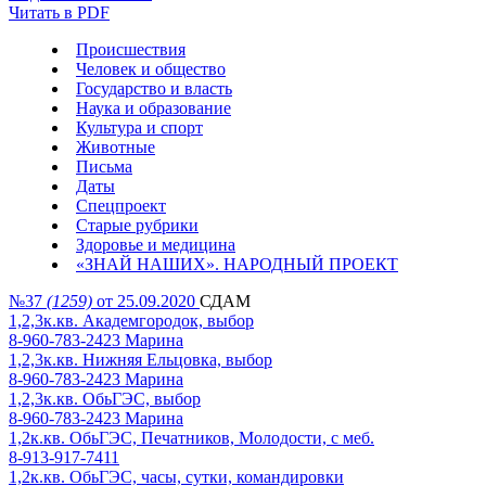
Читать в PDF
Происшествия
Человек и общество
Государство и власть
Наука и образование
Культура и спорт
Животные
Письма
Даты
Спецпроект
Старые рубрики
Здоровье и медицина
«ЗНАЙ НАШИХ». НАРОДНЫЙ ПРОЕКТ
№37
(1259)
от 25.09.2020
СДАМ
1,2,3к.кв. Академгородок, выбор
8-960-783-2423 Марина
1,2,3к.кв. Нижняя Ельцовка, выбор
8-960-783-2423 Марина
1,2,3к.кв. ОбьГЭС, выбор
8-960-783-2423 Марина
1,2к.кв. ОбьГЭС, Печатников, Молодости, с меб.
8-913-917-7411
1,2к.кв. ОбьГЭС, часы, сутки, командировки