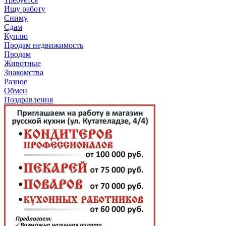
Ищу работу
Сниму
Сдам
Куплю
Продам недвижимость
Продам
Животные
Знакомства
Разное
Обмен
Поздравления