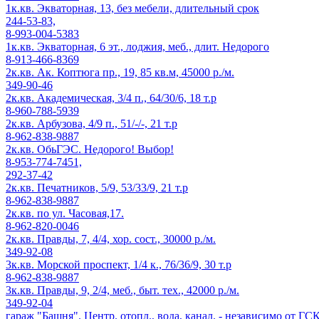
1к.кв. Экваторная, 13, без мебели, длительный срок
244-53-83,
8-993-004-5383
1к.кв. Экваторная, 6 эт., лоджия, меб., длит. Недорого
8-913-466-8369
2к.кв. Ак. Коптюга пр., 19, 85 кв.м, 45000 р./м.
349-90-46
2к.кв. Академическая, 3/4 п., 64/30/6, 18 т.р
8-960-788-5939
2к.кв. Арбузова, 4/9 п., 51/-/-, 21 т.р
8-962-838-9887
2к.кв. ОбьГЭС. Недорого! Выбор!
8-953-774-7451,
292-37-42
2к.кв. Печатников, 5/9, 53/33/9, 21 т.р
8-962-838-9887
2к.кв. по ул. Часовая,17.
8-962-820-0046
2к.кв. Правды, 7, 4/4, хор. сост., 30000 р./м.
349-92-08
3к.кв. Морской проспект, 1/4 к., 76/36/9, 30 т.р
8-962-838-9887
3к.кв. Правды, 9, 2/4, меб., быт. тех., 42000 р./м.
349-92-04
гараж "Башня". Центр. отопл., вода, канал. - независимо от ГС