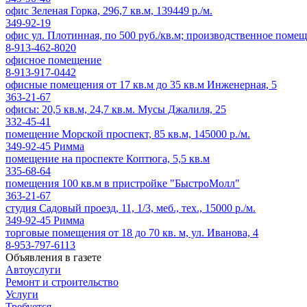
офис Зеленая Горка, 296,7 кв.м, 139449 р./м.
349-92-19
офис ул. Плотинная, по 500 руб./кв.м; производственное помещ
8-913-462-8020
офисное помещение
8-913-917-0442
офисные помещения от 17 кв.м до 35 кв.м Инженерная, 5
363-21-67
офисы: 20,5 кв.м, 24,7 кв.м. Мусы Джалиля, 25
332-45-41
помещение Морской проспект, 85 кв.м, 145000 р./м.
349-92-45 Римма
помещение на проспекте Коптюга, 5,5 кв.м
335-68-64
помещения 100 кв.м в пристройке "БыстроМолл"
363-21-67
студия Садовый проезд, 11, 1/3, меб., тех., 15000 р./м.
349-92-45 Римма
торговые помещения от 18 до 70 кв. м, ул. Иванова, 4
8-953-797-6113
Объявления в газете
Автоуслуги
Ремонт и строительство
Услуги
Требуется