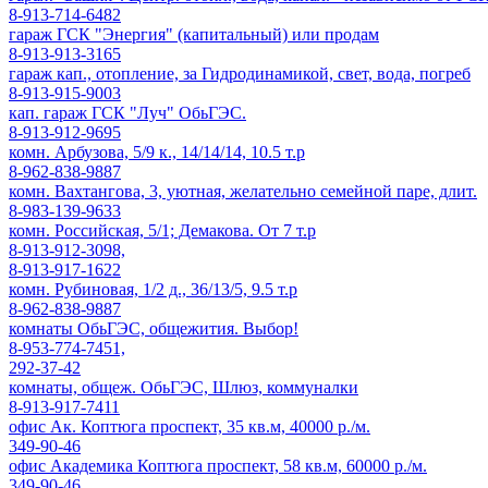
8-913-714-6482
гараж ГСК "Энергия" (капитальный) или продам
8-913-913-3165
гараж кап., отопление, за Гидродинамикой, свет, вода, погреб
8-913-915-9003
кап. гараж ГСК "Луч" ОбьГЭС.
8-913-912-9695
комн. Арбузова, 5/9 к., 14/14/14, 10.5 т.р
8-962-838-9887
комн. Вахтангова, 3, уютная, желательно семейной паре, длит.
8-983-139-9633
комн. Российская, 5/1; Демакова. От 7 т.р
8-913-912-3098,
8-913-917-1622
комн. Рубиновая, 1/2 д., 36/13/5, 9.5 т.р
8-962-838-9887
комнаты ОбьГЭС, общежития. Выбор!
8-953-774-7451,
292-37-42
комнаты, общеж. ОбьГЭС, Шлюз, коммуналки
8-913-917-7411
офис Ак. Коптюга проспект, 35 кв.м, 40000 р./м.
349-90-46
офис Академика Коптюга проспект, 58 кв.м, 60000 р./м.
349-90-46