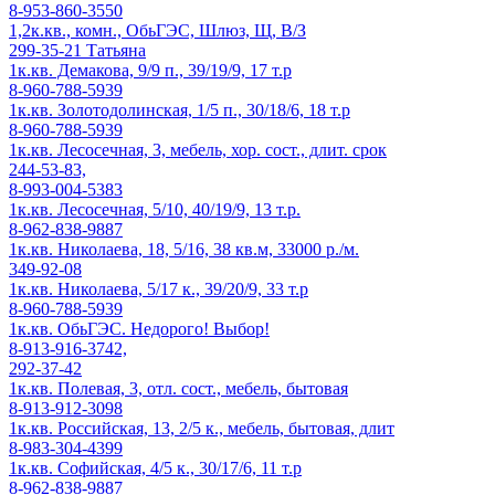
8-953-860-3550
1,2к.кв., комн., ОбьГЭС, Шлюз, Щ, В/З
299-35-21 Татьяна
1к.кв. Демакова, 9/9 п., 39/19/9, 17 т.р
8-960-788-5939
1к.кв. Золотодолинская, 1/5 п., 30/18/6, 18 т.р
8-960-788-5939
1к.кв. Лесосечная, 3, мебель, хор. сост., длит. срок
244-53-83,
8-993-004-5383
1к.кв. Лесосечная, 5/10, 40/19/9, 13 т.р.
8-962-838-9887
1к.кв. Николаева, 18, 5/16, 38 кв.м, 33000 р./м.
349-92-08
1к.кв. Николаева, 5/17 к., 39/20/9, 33 т.р
8-960-788-5939
1к.кв. ОбьГЭС. Недорого! Выбор!
8-913-916-3742,
292-37-42
1к.кв. Полевая, 3, отл. сост., мебель, бытовая
8-913-912-3098
1к.кв. Российская, 13, 2/5 к., мебель, бытовая, длит
8-983-304-4399
1к.кв. Софийская, 4/5 к., 30/17/6, 11 т.р
8-962-838-9887