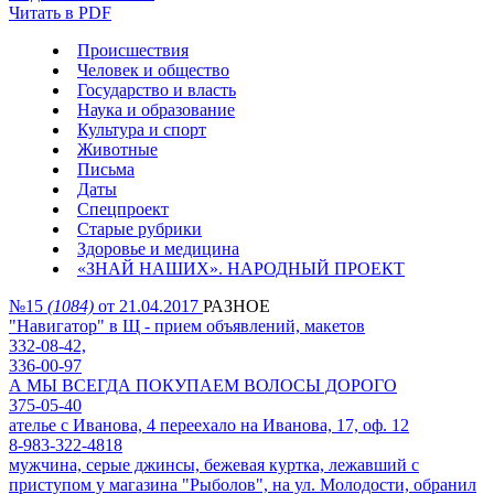
Читать в PDF
Происшествия
Человек и общество
Государство и власть
Наука и образование
Культура и спорт
Животные
Письма
Даты
Спецпроект
Старые рубрики
Здоровье и медицина
«ЗНАЙ НАШИХ». НАРОДНЫЙ ПРОЕКТ
№15
(1084)
от 21.04.2017
РАЗНОЕ
"Навигатор" в Щ - прием объявлений, макетов
332-08-42,
336-00-97
А МЫ ВСЕГДА ПОКУПАЕМ ВОЛОСЫ ДОРОГО
375-05-40
ателье с Иванова, 4 переехало на Иванова, 17, оф. 12
8-983-322-4818
мужчина, серые джинсы, бежевая куртка, лежавший с
приступом у магазина "Рыболов", на ул. Молодости, обранил