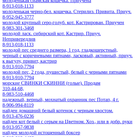
молоденькая сиамская кошечка. Приучена
8-913-018-1133
молоденькая черно-бел. кошечка. Стерилиз. Привита. Приуч.
8-952-945-3777
молодой крупный серо-голуб. кот. Кастрирован. Приучен
8-983-301-3468
молодой ласк. сибирский кот. Кастрир. Приуч.
Непривередлив
8-913-018-1133
молодой пес среднего размера, 1 год, гладкошерстный,
черный с коричневыми пятнами, ласковый, активный, приуч.
к выгулу, привит, кастрир
8-913-910-7794
молодой пес, 2 года, пушистый, белый с черными пятнами
8-913-910-7794
морские СВИНКИ СКИННИ (голые). Продам
310-44-68,
8-983-510-4468
надежный, верный, мохнатый охранник пес Потап, 4 г.
8-906-994-8119
найден домашний белый котенок с черным хвостом.
8-913-476-0236
найден кот белый с серым на Цветном. Хоз., или в добр. руки
8-913-957-9838
найден молодой истощенный боксер