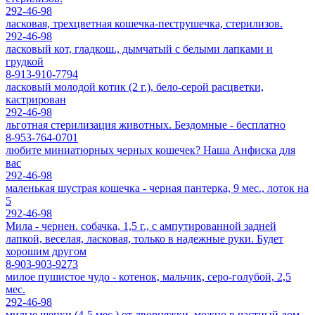
292-46-98
ласковая, трехцветная кошечка-пеструшечка, стерилизов.
292-46-98
ласковый кот, гладкош., дымчатый с белыми лапками и
грудкой
8-913-910-7794
ласковый молодой котик (2 г.), бело-серой расцветки,
кастрирован
292-46-98
льготная стерилизация животных. Бездомные - бесплатно
8-953-764-0701
любите миниатюрных черных кошечек? Наша Анфиска для
вас
292-46-98
маленькая шустрая кошечка - черная пантерка, 9 мес., лоток на
5
292-46-98
Мила - чернен. собачка, 1,5 г., с ампутированной задней
лапкой, веселая, ласковая, только в надежные руки. Будет
хорошим другом
8-903-903-9273
милое пушистое чудо - котенок, мальчик, серо-голубой, 2,5
мес.
292-46-98
милые щенки (4-5 мес.) от дворняжки, можно в частный дом