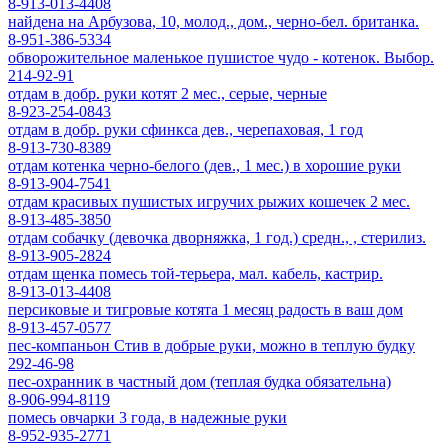
8-913-013-4408
найдена на Арбузова, 10, молод., дом., черно-бел. британка.
8-951-386-5334
обворожительное маленькое пушистое чудо - котенок. Выбор.
214-92-91
отдам в добр. руки котят 2 мес., серые, черные
8-923-254-0843
отдам в добр. руки сфинкса дев., черепаховая, 1 год
8-913-730-8389
отдам котенка черно-белого (дев., 1 мес.) в хорошие руки
8-913-904-7541
отдам красивых пушистых игручих рыжих кошечек 2 мес.
8-913-485-3850
отдам собачку (девочка дворняжка, 1 год.) средн., , стерилиз.
8-913-905-2824
отдам щенка помесь той-терьера, мал. кабель, кастрир.
8-913-013-4408
персиковые и тигровые котята 1 месяц радость в ваш дом
8-913-457-0577
пес-компаньон Стив в добрые руки, можно в теплую будку
292-46-98
пес-охранник в частный дом (теплая будка обязательна)
8-906-994-8119
помесь овчарки 3 года, в надежные руки
8-952-935-2771