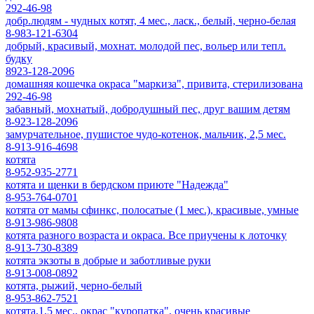
292-46-98
добр.людям - чудных котят, 4 мес., ласк., белый, черно-белая
8-983-121-6304
добрый, красивый, мохнат. молодой пес, вольер или тепл.
будку
8923-128-2096
домашняя кошечка окраса "маркиза", привита, стерилизована
292-46-98
забавный, мохнатый, добродушный пес, друг вашим детям
8-923-128-2096
замурчательное, пушистое чудо-котенок, мальчик, 2,5 мес.
8-913-916-4698
котята
8-952-935-2771
котята и щенки в бердском приюте "Надежда"
8-953-764-0701
котята от мамы сфинкс, полосатые (1 мес.), красивые, умные
8-913-986-9808
котята разного возраста и окраса. Все приучены к лоточку
8-913-730-8389
котята экзоты в добрые и заботливые руки
8-913-008-0892
котята, рыжий, черно-белый
8-953-862-7521
котята,1,5 мес., окрас "куропатка", очень красивые