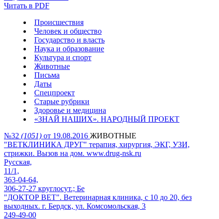
Читать в PDF
Происшествия
Человек и общество
Государство и власть
Наука и образование
Культура и спорт
Животные
Письма
Даты
Спецпроект
Старые рубрики
Здоровье и медицина
«ЗНАЙ НАШИХ». НАРОДНЫЙ ПРОЕКТ
№32
(1051)
от 19.08.2016
ЖИВОТНЫЕ
"ВЕТКЛИНИКА ДРУГ" терапия, хирургия, ЭКГ, УЗИ,
стрижки. Вызов на дом. www.drug-nsk.ru
Русская,
11/1,
363-04-64,
306-27-27 круглосут.; Бе
"ДОКТОР ВЕТ". Ветеринарная клиника, с 10 до 20, без
выходных. г. Бердск, ул. Комсомольская, 3
249-49-00