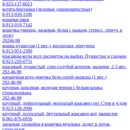
8-923-137-6023
котята-британки (лиловые длинношерстные)
8-913-939-1100
кошачья няня
8-913-019-7142
кошечка-умница, ласковая, белая с рыжим, стерил., приуч. к
лотку
29246-98
кошка пушистая (1 мес.), воспитана, приучена
8-913-951-2390
красавцы-коты всех расцветок на выбор. Пушистые и гладкие
8-923-220-0751
красивый, пушистый, серо-голубой котенок, мальчик, 2,3 мес.
292-46-98
крошечная кото-девочка бело-серой окраски (1 мес.)
292-46-98
крупная, красивая, молодая черная с белым кошка,
стерилизована
292-46-98
крупный, добродушный, мохнатый красавец пес Стив в ч/дом
8-923-128-2096
крупный, полосатый, брутальный красавец-кот, мышелов
8-961-876-6956
ласковая, спокойна,я кошечка-мурлыка, ходит в лоток,
стерилизов.