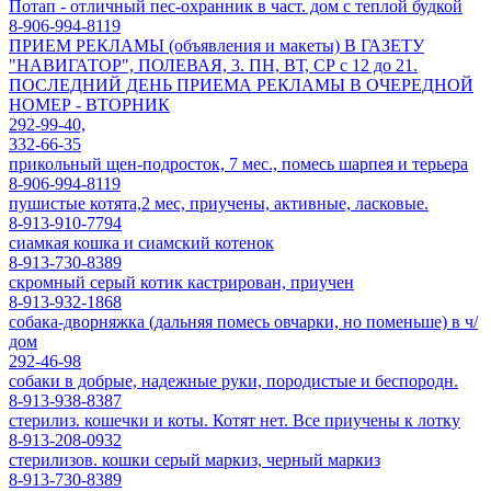
Потап - отличный пес-охранник в част. дом с теплой будкой
8-906-994-8119
ПРИЕМ РЕКЛАМЫ (объявления и макеты) В ГАЗЕТУ
"НАВИГАТОР", ПОЛЕВАЯ, 3. ПН, ВТ, СР с 12 до 21.
ПОСЛЕДНИЙ ДЕНЬ ПРИЕМА РЕКЛАМЫ В ОЧЕРЕДНОЙ
НОМЕР - ВТОРНИК
292-99-40,
332-66-35
прикольный щен-подросток, 7 мес., помесь шарпея и терьера
8-906-994-8119
пушистые котята,2 мес, приучены, активные, ласковые.
8-913-910-7794
сиамкая кошка и сиамский котенок
8-913-730-8389
скромный серый котик кастрирован, приучен
8-913-932-1868
собака-дворняжка (дальняя помесь овчарки, но поменьше) в ч/
дом
292-46-98
собаки в добрые, надежные руки, породистые и беспородн.
8-913-938-8387
стерилиз. кошечки и коты. Котят нет. Все приучены к лотку
8-913-208-0932
стерилизов. кошки серый маркиз, черный маркиз
8-913-730-8389