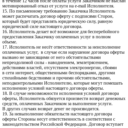
в течение 12 часов после оплаты услуги Заказчиком не выслан
мотивированный отказ от услуги на e-mail Исполнителя.
15. По письменному требованию Заказчика Исполнитель
может распечатать договор оферту с подписями Сторон,
который будет представлять юридическую силу, равную
юридической силе настоящего договора.
16. Исполнитель делает всё возможное для бесперебойного
предоставления Заказчику оплаченных услуг в полном
объеме.
17. Исполнитель не несёт ответственности за неисполнение
оплаченных услуг, в случае если нарушение договора оферты
вызвано не зависящими от него обстоятельствами
непреодолимой силы - наводнением, землетрясением,
действиями властей, отсутствием электроэнергии, сбоями
в сети интернет, общественными беспорядками, другими
стихийными бедствиями и прочими обстоятельствами,
неподконтрольными Исполнителю, которые могут помешать
исполнению условий настоящего договора оферты.
18. В случае невозможности исполнения условий договора
оферты, Исполнитель обязуется произвести возврат денежных
средств, оплаченных Заказчиком за выполнение услуги.
В других случаях возврат денег не производится.
19. За невыполнение обязательств настоящего договора
оферты Стороны несут ответственность в соответствии с
законодательством Российской Федерации. Договор вступает