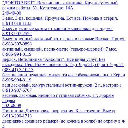
"ДОКТОР ВЕТ". Ветеринарная клиника. Круглосуточный
режим работы. Ул. Кутателадзе, 14А
249-49-00
3-мес. 3-цв. кошечка. Приучена. Ест все. Помощь в стерил.
8-913-018-1133
4-мес. красивые котята от кошки-мышеловки для ч/дома
8-913-907-2552
5-мес. крупный ласковый котик, как в рекламе Вискас. Приуч.
8-983-307-9898
активный, смешной, песик-метис (терьеро-шарпей), 7 мес.
8-906-994-8119
Бердск. Ветклиника "Айболит". Все виды услуг. Без
выходных. Пер. Промышленный, 2а, с 9 до 21, сб, вс с 9 до 21
(383-41) 3-10-13
бесконечно-преданная, милая, тихая собачка-компаньон Керли
8-906-994-8119
ваш ласковый, замурчательный котик-дружок (2 г., кастрир.)
8-913-937-6707
веселая, ласковая, немного пугливая собачка, 1 г. добрым
людям
292-46-98
Гостиница. Дрессировка, коррекция. Качественно. Выезд
8-913-200-1713
дворняжка среднего размера (до колена в холке) на охрану в ч/
д