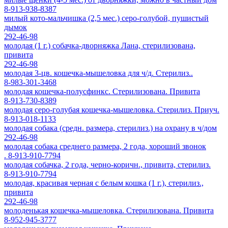
8-913-938-8387
милый кото-мальчишка (2,5 мес.) серо-голубой, пушистый
дымок
292-46-98
молодая (1 г.) собачка-дворняжка Лана, стерилизована,
привита
292-46-98
молодая 3-цв. кошечка-мышеловка для ч/д. Стерилиз..
8-983-301-3468
молодая кошечка-полусфинкс. Стерилизована. Привита
8-913-730-8389
молодая серо-голубая кошечка-мышеловка. Стерилиз. Приуч.
8-913-018-1133
молодая собака (средн. размера, стерилиз.) на охрану в ч/дом
292-46-98
молодая собака среднего размера, 2 года, хороший звонок
. 8-913-910-7794
молодая собачка, 2 года, черно-коричн., привита, стерилиз.
8-913-910-7794
молодая, красивая черная с белым кошка (1 г.), стерилиз.,
привита
292-46-98
молоденькая кошечка-мышеловка. Стерилизована. Привита
8-952-945-3777