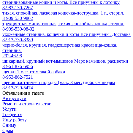
стерилизованные кошки и коты. Все приучены к лоточку
8-983-130-7267
тихая, спокойная, ласковая кошечка-пеструшка, 1 г., стерил.
8-909-530-9802
трехцветная миниатюрная, тихая, спокойная кошка, стерил.
8-909-530-98-02
ухоженные стерилиз. кошечки и коты Все приучены. Доставка
8-913-730-8389
черно-белая, крупная, гладкошерстная красавица-кошка,
стерилиз.
292-46-98
шикарный, крупный кот-мышелов Марс камышов. расцветки
8-961-876-6956
щенки 1 мес. от мелкой собаки
8-953-862-7521
щенок охотничьей породы (мал., 8 мес.) добрым людям
8-913-729-5474
Объявления в газете
Автоуслуги
Ремонт и строительство
Услуги
Требуется
Ищу работу
Сниму
Сдам