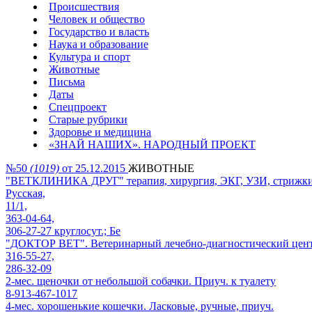
Происшествия
Человек и общество
Государство и власть
Наука и образование
Культура и спорт
Животные
Письма
Даты
Спецпроект
Старые рубрики
Здоровье и медицина
«ЗНАЙ НАШИХ». НАРОДНЫЙ ПРОЕКТ
№50
(1019)
от 25.12.2015
ЖИВОТНЫЕ
"ВЕТКЛИНИКА ДРУГ" терапия, хирургия, ЭКГ, УЗИ, стрижки. 
Русская,
11/1,
363-04-64,
306-27-27 круглосут.; Бе
"ДОКТОР ВЕТ". Ветеринарный лечебно-диагностический центр
316-55-27,
286-32-09
2-мес. щеночки от небольшой собачки. Приуч. к туалету
8-913-467-1017
4-мес. хорошенькие кошечки. Ласковые, ручные, приуч.