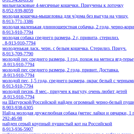
милыеласковые 4-месячные кошечки. Приучены к лоточку
8-952-939-8059
молодая кошечка-мышеловка для ч/дома без выгула на улицу.
8-913-771-3386
молодая маленькая длинношерстная собачка, 2 года, черно-корич
8-913-910-7794
молодая собака среднего размера, 2 г, привита, стерилиз.
. 8-913-910-7794
молоденькая ласк. черн. с белым кошечка. Стерилиз. Приуч.
8-913-709-7790
молодой пес среднего размера, 1 год, похож на метиса ягд-терь
.8-913-910-7794
молодой пес среднего размера, 2 года, привит. Доставка.
.8-913-910-7794
молодой пес, 1,5 года, среднего размера, окрас белый с черным
8-913-910-7794
молодой песик, 8 мес., приучен к выгулу, очень любит детей
.8-913-910-7794
на Шатурской/Российской найден огромный черно-белый пушис
8-903-938-6305
Найда молодая дружелюбная собака (метис лайки и овчарки, 1 г
292-46-98
найден серый крупный пушистый кот на Российской
8-913-936-5907