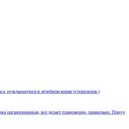
са, нуждающуюся в лечебном корме (стерилизов.)
чка организованная, все делает планомерно, правильно. Приуч