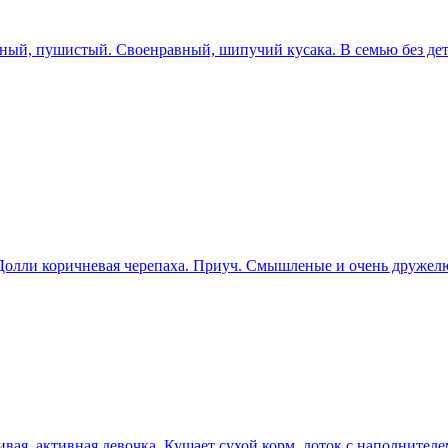
ерный, пушистый. Своенравный, шипучий кусака. В семью без дет
, Долли коричневая черепаха. Приуч. Смышленые и очень друже
ивая, активная девочка. Кушает сухой корм, лоток с наполнителе