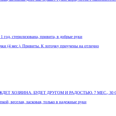
 1 год, стерилизована, привита, в добрые руки
ки (4 мес.). Привиты. К лоточку приучены на отлично
 ХОЗЯИНА. БУДЕТ ДРУГОМ И РАДОСТЬЮ. 7 МЕС., 30 С
пкой, веселая, ласковая, только в надежные руки