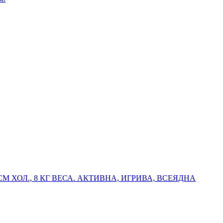
М ХОЛ., 8 КГ ВЕСА. АКТИВНА, ИГРИВА, ВСЕЯДНА