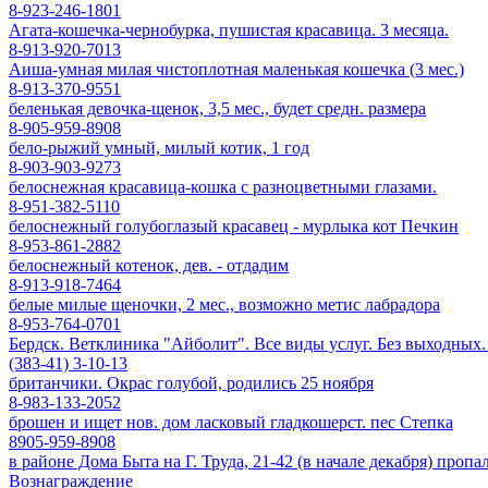
8-923-246-1801
Агата-кошечка-чернобурка, пушистая красавица. 3 месяца.
8-913-920-7013
Аиша-умная милая чистоплотная маленькая кошечка (3 мес.)
8-913-370-9551
беленькая девочка-щенок, 3,5 мес., будет средн. размера
8-905-959-8908
бело-рыжий умный, милый котик, 1 год
8-903-903-9273
белоснежная красавица-кошка с разноцветными глазами.
8-951-382-5110
белоснежный голубоглазый красавец - мурлыка кот Печкин
8-953-861-2882
белоснежный котенок, дев. - отдадим
8-913-918-7464
белые милые щеночки, 2 мес., возможно метис лабрадора
8-953-764-0701
Бердск. Ветклиника "Айболит". Все виды услуг. Без выходных. П
(383-41) 3-10-13
британчики. Окрас голубой, родились 25 ноября
8-983-133-2052
брошен и ищет нов. дом ласковый гладкошерст. пес Степка
8905-959-8908
в районе Дома Быта на Г. Труда, 21-42 (в начале декабря) проп
Вознаграждение