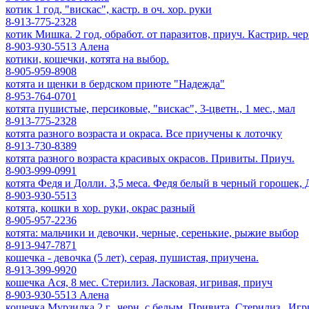
котик 1 год, "вискас", кастр. в оч. хор. руки
8-913-775-2328
котик Мишка. 2 год, обработ. от паразитов, приуч. Кастрир. ч
8-903-930-5513 Алена
котики, кошечки, котята на выбор.
8-905-959-8908
котята и щенки в бердском приюте "Надежда"
8-953-764-0701
котята пушистые, персиковые, "вискас", 3-цветн., 1 мес., мал
8-913-775-2328
котята разного возраста и окраса. Все приучены к лоточку
8-913-730-8389
котята разного возраста красивых окрасов. Привиты. Приуч.
8-903-999-0991
котята Федя и Долли. 3,5 меса. Федя белый в черный горошек
8-903-930-5513
котята, кошки в хор. руки, окрас разный
8-905-957-2236
котята: мальчики и девочки, черные, серенькие, рыжие выбор
8-913-947-7871
кошечка - девочка (5 лет), серая, пушистая, приучена.
8-913-399-9920
кошечка Ася, 8 мес. Стерилиз. Ласковая, игривая, приуч
8-903-930-5513 Алена
кошечка Мурзилка 2 г., черн. с белым. Привита. Стерилиз.. Игр