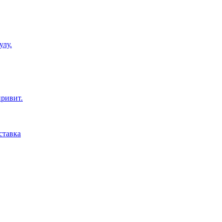
улу.
привит.
ставка