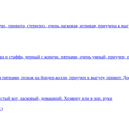
н., привита, стерилиз., очень ласковая, игривая, приучена к выг
ера и стаффа, черный с коричн. пятнами, очень умный, приучен, 
и пятнами, похож на бордер-колли, приучен к выгулу, привит. До
тый кот, ласковый, домашний. Хозяину или в хор. руки
.)