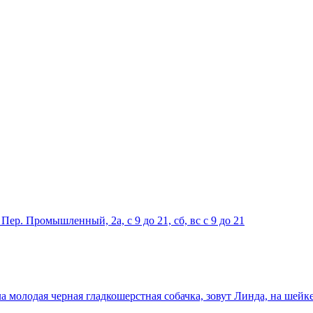
ер. Промышленный, 2а, с 9 до 21, сб, вс с 9 до 21
ала молодая черная гладкошерстная собачка, зовут Линда, на шей