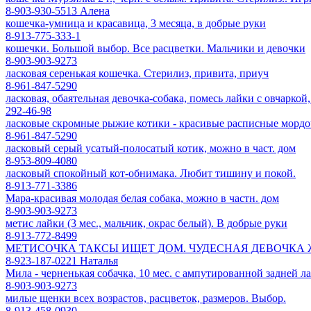
8-903-930-5513 Алена
кошечка-умница и красавица, 3 месяца, в добрые руки
8-913-775-333-1
кошечки. Большой выбор. Все расцветки. Мальчики и девочки
8-903-903-9273
ласковая серенькая кошечка. Стерилиз, привита, приуч
8-961-847-5290
ласковая, обаятельная девочка-собака, помесь лайки с овчаркой,
292-46-98
ласковые скромные рыжие котики - красивые расписные мордоч
8-961-847-5290
ласковый серый усатый-полосатый котик, можно в част. дом
8-953-809-4080
ласковый спокойный кот-обнимака. Любит тишину и покой.
8-913-771-3386
Мара-красивая молодая белая собака, можно в частн. дом
8-903-903-9273
метис лайки (3 мес., мальчик, окрас белый). В добрые руки
8-913-772-8499
МЕТИСОЧКА ТАКСЫ ИЩЕТ ДОМ. ЧУДЕСНАЯ ДЕВОЧКА ЖДЕТ
8-923-187-0221 Наталья
Мила - черненькая собачка, 10 мес. с ампутированной задней ла
8-903-903-9273
милые щенки всех возрастов, расцветок, размеров. Выбор.
8-913-458-0930