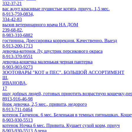
332-37-21
вас ждут красивые пушистые котята, приуч., 1,5 мес.
8-913-759-0834,
334-42-83
вызов ветеринарного врача НА ДОМ
239-68-82,
8-983-310-6882
гостиница. Дрессировка коррекция. Качественно. Выезд
8-913-200-1713
девочка-котенок Лу, шустрик персикового окраса
8-913-370-9551
девочка-кошечка маленькая черная пантерка
8-903-903-9273
ЗООТОВАРЫ "КОТ и ПЕС". БОЛЬШОЙ АССОРТИМЕНТ
Щ,
ИВАНОВА,
17
ищу добрых людей, готовых приютить возрастную кошечку-пер
8913-916-46-98
йорк девочка, 2,5 мес., привита, недорого
8-913-711-0464
котенок Галченок. 6 мес. Беленькая в темных пятнышках. Коше
8-903-930-5513
котенок Ночка 6 мес. Привита. Кушает сухой корм, приуч
8-903-930-5513 Алена