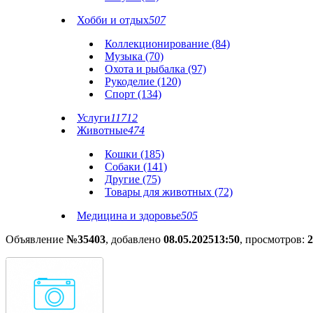
Хобби и отдых
507
Коллекционирование (84)
Музыка (70)
Охота и рыбалка (97)
Рукоделие (120)
Спорт (134)
Услуги
11712
Животные
474
Кошки (185)
Собаки (141)
Другие (75)
Товары для животных (72)
Медицина и здоровье
505
Объявление
№35403
, добавлено
08.05.2025
13:50
, просмотров:
2