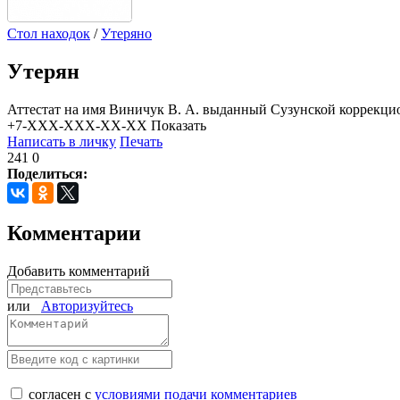
Стол находок
/
Утеряно
Утерян
Аттестат на имя Виничук В. А. выданный Сузунской коррекцио
+7-XXX-XXX-XX-XX
Показать
Написать в личку
Печать
241
0
Поделиться:
Комментарии
Добавить комментарий
или
Авторизуйтесь
согласен с
условиями подачи комментариев