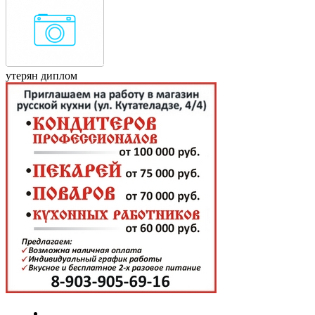
утерян диплом