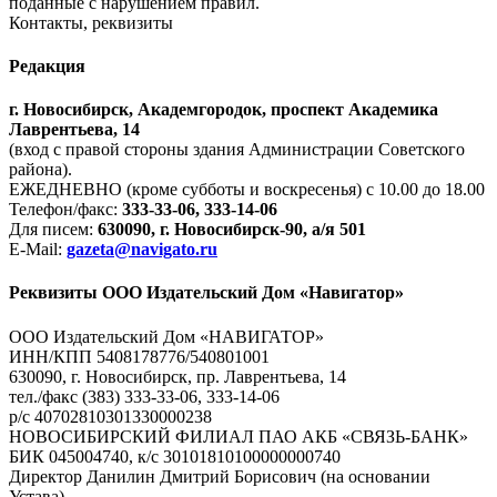
поданные с нарушением правил.
Контакты, реквизиты
Редакция
г. Новосибирск, Академгородок, проспект Академика
Лаврентьева, 14
(вход с правой стороны здания Администрации Советского
района).
ЕЖЕДНЕВНО (кроме субботы и воскресенья) с 10.00 до 18.00
Телефон/факс:
333-33-06, 333-14-06
Для писем:
630090, г. Новосибирск-90, а/я 501
E-Mail:
gazeta@navigato.ru
Реквизиты ООО Издательский Дом «Навигатор»
ООО Издательский Дом «НАВИГАТОР»
ИНН/КПП 5408178776/540801001
630090, г. Новосибирск, пр. Лаврентьева, 14
тел./факс (383) 333-33-06, 333-14-06
р/с 40702810301330000238
НОВОСИБИРСКИЙ ФИЛИАЛ ПАО АКБ «СВЯЗЬ-БАНК»
БИК 045004740, к/с 30101810100000000740
Директор Данилин Дмитрий Борисович (на основании
Устава)