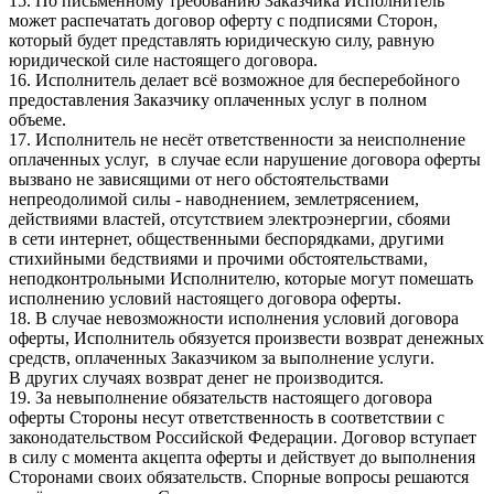
15. По письменному требованию Заказчика Исполнитель
может распечатать договор оферту с подписями Сторон,
который будет представлять юридическую силу, равную
юридической силе настоящего договора.
16. Исполнитель делает всё возможное для бесперебойного
предоставления Заказчику оплаченных услуг в полном
объеме.
17. Исполнитель не несёт ответственности за неисполнение
оплаченных услуг, в случае если нарушение договора оферты
вызвано не зависящими от него обстоятельствами
непреодолимой силы - наводнением, землетрясением,
действиями властей, отсутствием электроэнергии, сбоями
в сети интернет, общественными беспорядками, другими
стихийными бедствиями и прочими обстоятельствами,
неподконтрольными Исполнителю, которые могут помешать
исполнению условий настоящего договора оферты.
18. В случае невозможности исполнения условий договора
оферты, Исполнитель обязуется произвести возврат денежных
средств, оплаченных Заказчиком за выполнение услуги.
В других случаях возврат денег не производится.
19. За невыполнение обязательств настоящего договора
оферты Стороны несут ответственность в соответствии с
законодательством Российской Федерации. Договор вступает
в силу с момента акцепта оферты и действует до выполнения
Сторонами своих обязательств. Спорные вопросы решаются