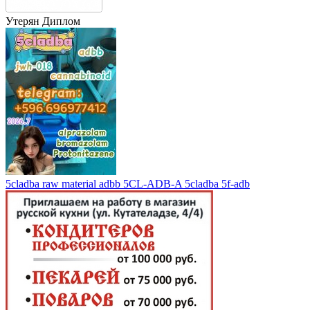
Утерян Диплом
5cladba raw material adbb 5CL-ADB-A 5cladba 5f-adb