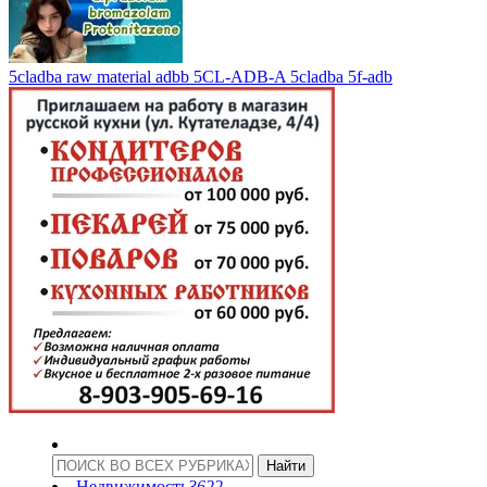
5cladba raw material adbb 5CL-ADB-A 5cladba 5f-adb
Недвижимость
3622