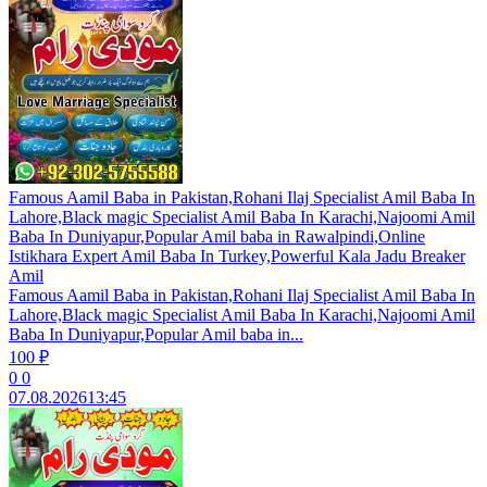
Famous Aamil Baba in Pakistan,Rohani Ilaj Specialist Amil Baba In
Lahore,Black magic Specialist Amil Baba In Karachi,Najoomi Amil
Baba In Duniyapur,Popular Amil baba in Rawalpindi,Online
Istikhara Expert Amil Baba In Turkey,Powerful Kala Jadu Breaker
Amil
Famous Aamil Baba in Pakistan,Rohani Ilaj Specialist Amil Baba In
Lahore,Black magic Specialist Amil Baba In Karachi,Najoomi Amil
Baba In Duniyapur,Popular Amil baba in...
100 ₽
0
0
07.08.2026
13:45