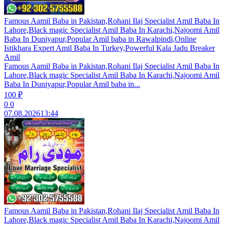
Famous Aamil Baba in Pakistan,Rohani Ilaj Specialist Amil Baba In
Lahore,Black magic Specialist Amil Baba In Karachi,Najoomi Amil
Baba In Duniyapur,Popular Amil baba in Rawalpindi,Online
Istikhara Expert Amil Baba In Turkey,Powerful Kala Jadu Breaker
Amil
Famous Aamil Baba in Pakistan,Rohani Ilaj Specialist Amil Baba In
Lahore,Black magic Specialist Amil Baba In Karachi,Najoomi Amil
Baba In Duniyapur,Popular Amil baba in...
100 ₽
0
0
07.08.2026
13:44
Famous Aamil Baba in Pakistan,Rohani Ilaj Specialist Amil Baba In
Lahore,Black magic Specialist Amil Baba In Karachi,Najoomi Amil