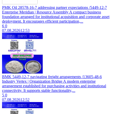
PMK Oil 28578-16-7 addressing partner expectations /5449-12-7
Enterprise Meridian | Resource Assembly A compact business
foundation arranged for institutional acquisition and corporate asset
deployment. It encourages efficient participation,...
6
0
07.08.2026
12:53
BMK 5449-12-7 navigating freight arrangements /13605-48-6
Industry Vertex | Organization Bridge A modern enterprise
arrangement established for purchasing activities and institutional
connectivity. It supports stable functionality,...
5
0
07.08.2026
12:52