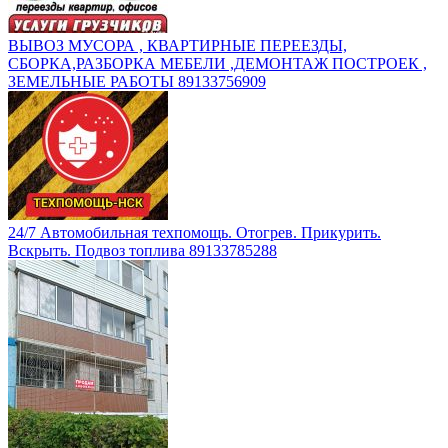
ВЫВОЗ МУСОРА , КВАРТИРНЫЕ ПЕРЕЕЗДЫ,
СБОРКА,РАЗБОРКА МЕБЕЛИ ,ДЕМОНТАЖ ПОСТРОЕК ,
ЗЕМЕЛЬНЫЕ РАБОТЫ 89133756909
24/7 Автомобильная техпомощь. Отогрев. Прикурить.
Вскрыть. Подвоз топлива 89133785288