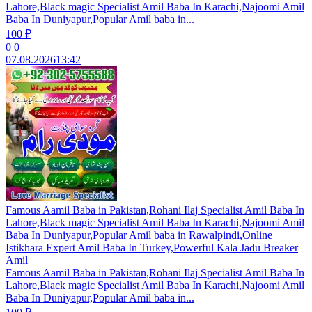
Lahore,Black magic Specialist Amil Baba In Karachi,Najoomi Amil
Baba In Duniyapur,Popular Amil baba in...
100 ₽
0
0
07.08.2026
13:42
Famous Aamil Baba in Pakistan,Rohani Ilaj Specialist Amil Baba In
Lahore,Black magic Specialist Amil Baba In Karachi,Najoomi Amil
Baba In Duniyapur,Popular Amil baba in Rawalpindi,Online
Istikhara Expert Amil Baba In Turkey,Powerful Kala Jadu Breaker
Amil
Famous Aamil Baba in Pakistan,Rohani Ilaj Specialist Amil Baba In
Lahore,Black magic Specialist Amil Baba In Karachi,Najoomi Amil
Baba In Duniyapur,Popular Amil baba in...