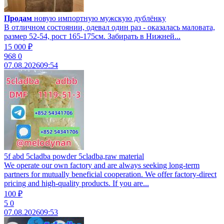
Продам
новую импортную мужскую дублёнку
В отличном состоянии, одевал один раз - оказалась маловата,
размер 52-54, рост 165-175см. Забирать в Нижней...
15 000 ₽
968
0
07.08.2026
09:54
5f abd 5cladba powder 5cladba,raw material
We operate our own factory and are always seeking long-term
partners for mutually beneficial cooperation. We offer factory-direct
pricing and high-quality products. If you are...
100 ₽
5
0
07.08.2026
09:53