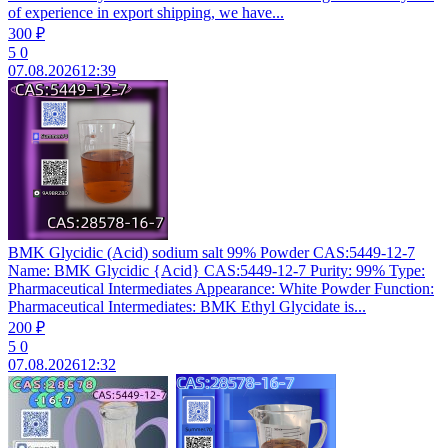
of experience in export shipping, we have...
300 ₽
5
0
07.08.2026
12:39
BMK Glycidic (Acid) sodium salt 99% Powder CAS:5449-12-7
Name: BMK Glycidic {Acid} CAS:5449-12-7 Purity: 99% Type:
Pharmaceutical Intermediates Appearance: White Powder Function:
Pharmaceutical Intermediates: BMK Ethyl Glycidate is...
200 ₽
5
0
07.08.2026
12:32