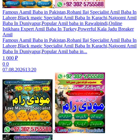
2
Famous Aamil Baba in Pakistan,Rohani Ilaj Specialist Amil Baba In
Lahore,Black magic Specialist Amil Baba In Karachi,Najoomi Amil
Baba In Duniyapur,Popular Amil baba in Rawalpindi,Online
Istikhara Expert Amil Baba In Turkey,Powerful Kala Jadu Breaker
Amil
Famous Aamil Baba in Pakistan,Rohani Ilaj Specialist Amil Baba In
Lahore,Black magic Specialist Amil Baba In Karachi,Najoomi Amil
Baba In Duniyapur,Popular Amil baba in...
1 000 ₽
0
0
07.08.2026
13:20
3