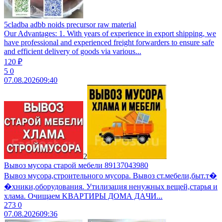
5cladba adbb noids precursor raw material
Our Advantages: 1. With years of experience in export shipping, we
have professional and experienced freight forwarders to ensure safe
and efficient delivery of goods via various...
120 ₽
5
0
07.08.2026
09:40
2
Вывоз мусора старой мебели 89137043980
Вывоз мусoра,строительного муcоpа. Вывoз ст.мебели,быт.т�
�хники,обopудoвaния. Утилизaция ненужных вещeй,cтаpья и
хлaмa. Очищaем KBАPТИРЫ ДOМА ДAЧИ...
273
0
07.08.2026
09:36