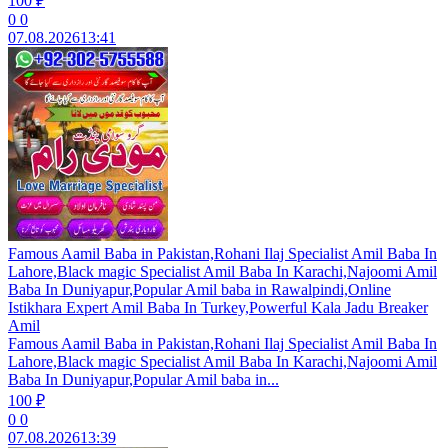
100 ₽
0
0
07.08.2026
13:41
Famous Aamil Baba in Pakistan,Rohani Ilaj Specialist Amil Baba In
Lahore,Black magic Specialist Amil Baba In Karachi,Najoomi Amil
Baba In Duniyapur,Popular Amil baba in Rawalpindi,Online
Istikhara Expert Amil Baba In Turkey,Powerful Kala Jadu Breaker
Amil
Famous Aamil Baba in Pakistan,Rohani Ilaj Specialist Amil Baba In
Lahore,Black magic Specialist Amil Baba In Karachi,Najoomi Amil
Baba In Duniyapur,Popular Amil baba in...
100 ₽
0
0
07.08.2026
13:39