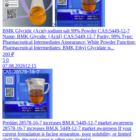
2
BMK Glycidic (Acid) sodium salt 99% Powder CAS:5449-12-7
Name: BMK Glycidic {Acid} CAS:5449-12-7 Purity: 99% Type:
Pharmaceutical Intermediates Appearance: White Powder Function:
Pharmaceutical Intermediates: BMK Ethyl Glycidate is...
200 ₽
5
0
07.08.2026
12:15
Predám 28578-16-7 increases BM.K 5449-12-7 market awareness
28578-16-7 increases BM.K 5449-12-7 market awareness If your
current formulation is facing separation, poor solubility, or limited
shelf-life, the root cause is often raw material...