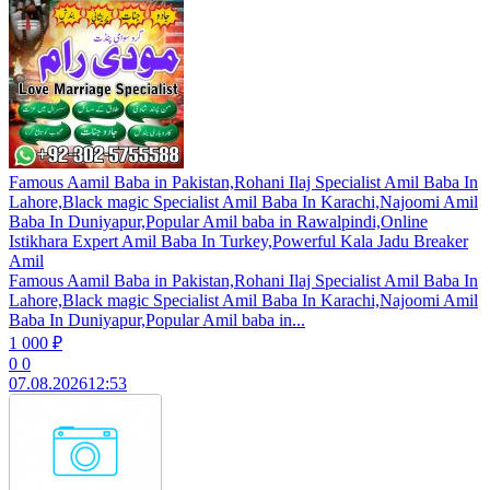
Famous Aamil Baba in Pakistan,Rohani Ilaj Specialist Amil Baba In
Lahore,Black magic Specialist Amil Baba In Karachi,Najoomi Amil
Baba In Duniyapur,Popular Amil baba in Rawalpindi,Online
Istikhara Expert Amil Baba In Turkey,Powerful Kala Jadu Breaker
Amil
Famous Aamil Baba in Pakistan,Rohani Ilaj Specialist Amil Baba In
Lahore,Black magic Specialist Amil Baba In Karachi,Najoomi Amil
Baba In Duniyapur,Popular Amil baba in...
1 000 ₽
0
0
07.08.2026
12:53