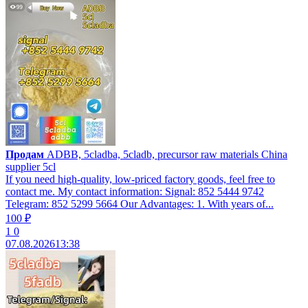
Продам
ADBB, 5cladba, 5cladb, precursor raw materials China
supplier 5cl
If you need high-quality, low-priced factory goods, feel free to
contact me. My contact information: Signal: 852 5444 9742
Telegram: 852 5299 5664 Our Advantages: 1. With years of...
100 ₽
1
0
07.08.2026
13:38