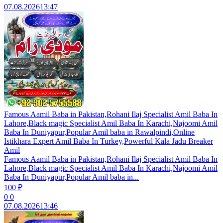
07.08.2026
13:47
Famous Aamil Baba in Pakistan,Rohani Ilaj Specialist Amil Baba In
Lahore,Black magic Specialist Amil Baba In Karachi,Najoomi Amil
Baba In Duniyapur,Popular Amil baba in Rawalpindi,Online
Istikhara Expert Amil Baba In Turkey,Powerful Kala Jadu Breaker
Amil
Famous Aamil Baba in Pakistan,Rohani Ilaj Specialist Amil Baba In
Lahore,Black magic Specialist Amil Baba In Karachi,Najoomi Amil
Baba In Duniyapur,Popular Amil baba in...
100 ₽
0
0
07.08.2026
13:46