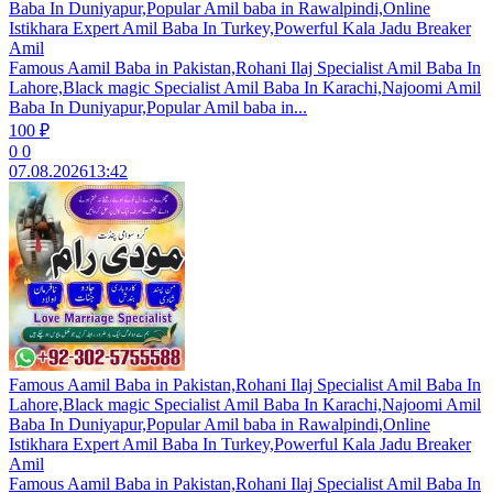
Baba In Duniyapur,Popular Amil baba in Rawalpindi,Online
Istikhara Expert Amil Baba In Turkey,Powerful Kala Jadu Breaker
Amil
Famous Aamil Baba in Pakistan,Rohani Ilaj Specialist Amil Baba In
Lahore,Black magic Specialist Amil Baba In Karachi,Najoomi Amil
Baba In Duniyapur,Popular Amil baba in...
100 ₽
0
0
07.08.2026
13:42
Famous Aamil Baba in Pakistan,Rohani Ilaj Specialist Amil Baba In
Lahore,Black magic Specialist Amil Baba In Karachi,Najoomi Amil
Baba In Duniyapur,Popular Amil baba in Rawalpindi,Online
Istikhara Expert Amil Baba In Turkey,Powerful Kala Jadu Breaker
Amil
Famous Aamil Baba in Pakistan,Rohani Ilaj Specialist Amil Baba In