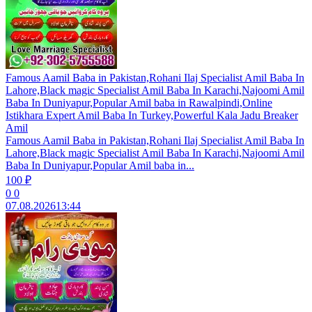
Famous Aamil Baba in Pakistan,Rohani Ilaj Specialist Amil Baba In
Lahore,Black magic Specialist Amil Baba In Karachi,Najoomi Amil
Baba In Duniyapur,Popular Amil baba in Rawalpindi,Online
Istikhara Expert Amil Baba In Turkey,Powerful Kala Jadu Breaker
Amil
Famous Aamil Baba in Pakistan,Rohani Ilaj Specialist Amil Baba In
Lahore,Black magic Specialist Amil Baba In Karachi,Najoomi Amil
Baba In Duniyapur,Popular Amil baba in...
100 ₽
0
0
07.08.2026
13:44