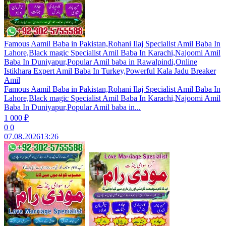
Famous Aamil Baba in Pakistan,Rohani Ilaj Specialist Amil Baba In
Lahore,Black magic Specialist Amil Baba In Karachi,Najoomi Amil
Baba In Duniyapur,Popular Amil baba in Rawalpindi,Online
Istikhara Expert Amil Baba In Turkey,Powerful Kala Jadu Breaker
Amil
Famous Aamil Baba in Pakistan,Rohani Ilaj Specialist Amil Baba In
Lahore,Black magic Specialist Amil Baba In Karachi,Najoomi Amil
Baba In Duniyapur,Popular Amil baba in...
1 000 ₽
0
0
07.08.2026
13:26