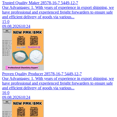
Trusted Quality Maker 28578-16-7 5449-12-7
Our Advantages: 1. With years of experience in export shipping, we
have professional and experienced freight forwarders to ensure safe
and efficient delivery of goods via various...
15
0
09.08.2026
10:24
Proven Quality Producer 28578-16-7 5449-12-7
Our Advantages: 1. With years of experience in export shipping, we
have professional and experienced freight forwarders to ensure safe
and efficient delivery of goods via various...
16
0
09.08.2026
10:24