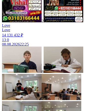
2
Love
Love
14 131 432 ₽
13
0
08.08.2026
22:25
8