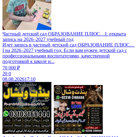
Частный детский сад ОБРАЗОВАНИЕ ПЛЮС…I: открыта
запись на 2026–2027 учебный год
Идет запись в частный детский сад ОБРАЗОВАНИЕ ПЛЮС…
I на 2026–2027 учебный год. Если вам нужен детский сад с
профессиональными воспитателями, качественной
подготовкой к школе и...
70 000 ₽
20
0
08.08.2026
17:10
2