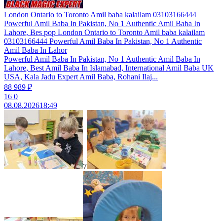
London Ontario to Toronto Amil baba kalailam 03103166444
Powerful Amil Baba In Pakistan, No 1 Authentic Amil Baba In
Lahore, Bes pop London Ontario to Toronto Amil baba kalailam
03103166444 Powerful Amil Baba In Pakistan, No 1 Authentic
Amil Baba In Lahor
Powerful Amil Baba In Pakistan, No 1 Authentic Amil Baba In
Lahore, Best Amil Baba In Islamabad, International Amil Baba UK
USA, Kala Jadu Expert Amil Baba, Rohani Ilaj...
88 989 ₽
16
0
08.08.2026
18:49
7