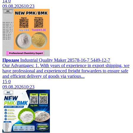
14
0
09.08.2026
10:23
Продам
Industrial Quality Maker 28578-16-7 5449-12-7
Our Advantages: 1. With years of experience in export shipping, we
have professional and experienced freight forwarders to ensure safe
and efficient delivery of goods via various...
15
0
09.08.2026
10:23