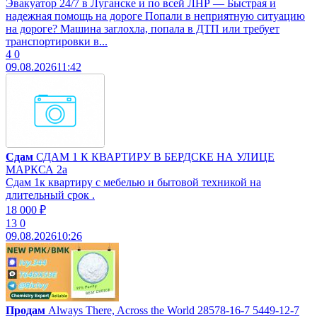
Эвакуатор 24/7 в Луганске и по всей ЛНР — Быстрая и
надежная помощь на дороге Попали в неприятную ситуацию
на дороге? Машина заглохла, попала в ДТП или требует
транспортировки в...
4
0
09.08.2026
11:42
Сдам
СДАМ 1 К КВАРТИРУ В БЕРДСКЕ НА УЛИЦЕ
МАРКСА 2а
Сдам 1к квартиру с мебелью и бытовой техникой на
длительный срок .
18 000 ₽
13
0
09.08.2026
10:26
Продам
Always There, Across the World 28578-16-7 5449-12-7