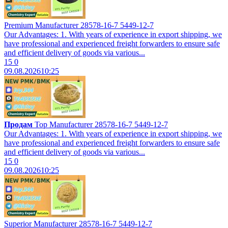
Premium Manufacturer 28578-16-7 5449-12-7
Our Advantages: 1. With years of experience in export shipping, we
have professional and experienced freight forwarders to ensure safe
and efficient delivery of goods via various...
15
0
09.08.2026
10:25
Продам
Top Manufacturer 28578-16-7 5449-12-7
Our Advantages: 1. With years of experience in export shipping, we
have professional and experienced freight forwarders to ensure safe
and efficient delivery of goods via various...
15
0
09.08.2026
10:25
Superior Manufacturer 28578-16-7 5449-12-7