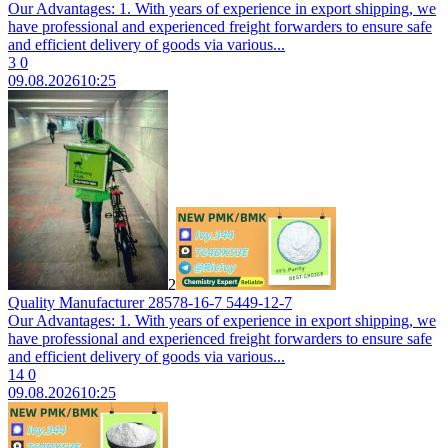
Our Advantages: 1. With years of experience in export shipping, we
have professional and experienced freight forwarders to ensure safe
and efficient delivery of goods via various...
3
0
09.08.2026
10:25
2
Quality Manufacturer 28578-16-7 5449-12-7
Our Advantages: 1. With years of experience in export shipping, we
have professional and experienced freight forwarders to ensure safe
and efficient delivery of goods via various...
14
0
09.08.2026
10:25