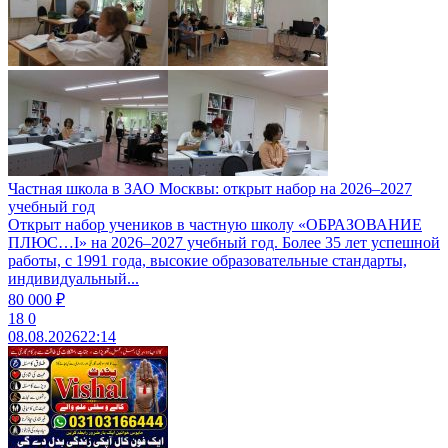
Частная школа в ЗАО Москвы: открыт набор на 2026–2027
учебный год
Открыт набор учеников в частную школу «ОБРАЗОВАНИЕ
ПЛЮС…I» на 2026–2027 учебный год. Более 35 лет успешной
работы, с 1991 года, высокие образовательные стандарты,
индивидуальный...
80 000 ₽
18
0
08.08.2026
22:14