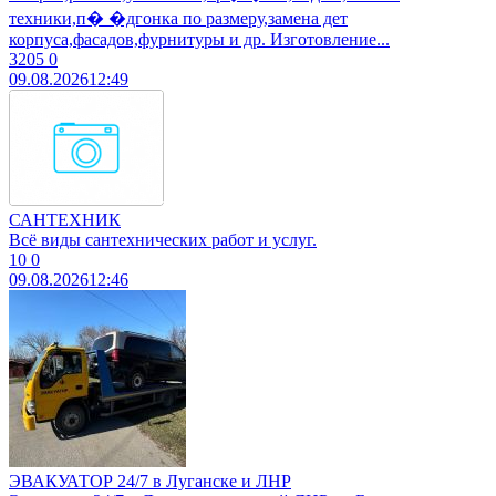
техники,п� �дгонка по размеру,замена дет
корпуса,фасадов,фурнитуры и др. Изготовление...
3205
0
09.08.2026
12:49
САНТЕХНИК
Всё виды сантехнических работ и услуг.
10
0
09.08.2026
12:46
ЭВАКУАТОР 24/7 в Луганске и ЛНР