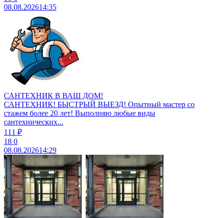
08.08.2026
14:35
САНТЕХНИК В ВАШ ДОМ!
САНТЕХНИК! БЫСТРЫЙ ВЫЕЗД! Опытный мастер со
стажем более 20 лет! Выполняю любые виды
сантехнических...
111 ₽
18
0
08.08.2026
14:29