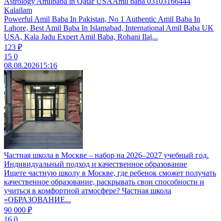
Astrology Amilbaba in Qatar USAAmil baba 03103166444
Kalailam
Powerful Amil Baba In Pakistan, No 1 Authentic Amil Baba In
Lahore, Best Amil Baba In Islamabad, International Amil Baba UK
USA, Kala Jadu Expert Amil Baba, Rohani Ilaj...
123 ₽
15
0
08.08.2026
15:16
Частная школа в Москве – набор на 2026–2027 учебный год.
Индивидуальный подход и качественное образование
Ищете частную школу в Москве, где ребенок сможет получать
качественное образование, раскрывать свои способности и
учиться в комфортной атмосфере? Частная школа
«ОБРАЗОВАНИЕ...
90 000 ₽
16
0