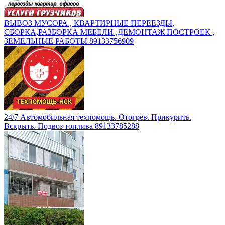
ВЫВОЗ МУСОРА , КВАРТИРНЫЕ ПЕРЕЕЗДЫ,
СБОРКА,РАЗБОРКА МЕБЕЛИ ,ДЕМОНТАЖ ПОСТРОЕК ,
ЗЕМЕЛЬНЫЕ РАБОТЫ 89133756909
24/7 Автомобильная техпомощь. Отогрев. Прикурить.
Вскрыть. Подвоз топлива 89133785288