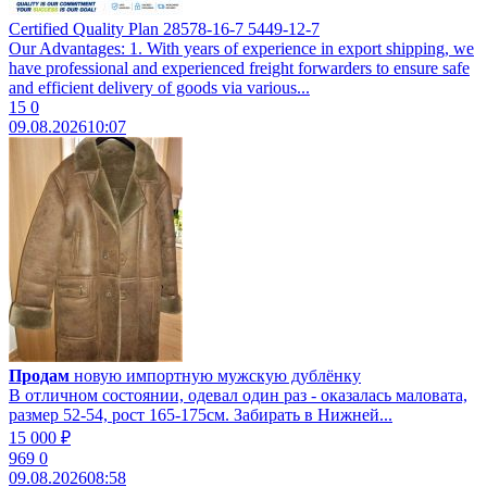
Certified Quality Plan 28578-16-7 5449-12-7
Our Advantages: 1. With years of experience in export shipping, we
have professional and experienced freight forwarders to ensure safe
and efficient delivery of goods via various...
15
0
09.08.2026
10:07
Продам
новую импортную мужскую дублёнку
В отличном состоянии, одевал один раз - оказалась маловата,
размер 52-54, рост 165-175см. Забирать в Нижней...
15 000 ₽
969
0
09.08.2026
08:58