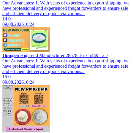
Our Advantages: 1. With years of experience in export shipping, we
have professional and experienced freight forwarders to ensure safe
and efficient delivery of goods via various...
14
0
09.08.2026
10:24
Продам
High-end Manufacturer 28578-16-7 5449-12-7
Our Advantages: 1. With years of experience in export shipping, we
have professional and experienced freight forwarders to ensure safe
and efficient delivery of goods via various...
15
0
09.08.2026
10:24