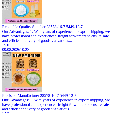
Reputable Quality Supplier 28578-16-7 5449-12-7
Our Advantages: 1. With years of experience in export shipping, we
have professional and experienced freight forwarders to ensure safe
and efficient delivery of goods via various...
15
0
09.08.2026
10:23
Precision Manufacturer 28578-16-7 5449-12-7
Our Advantages: 1. With years of experience in export shipping, we
have professional and experienced freight forwarders to ensure safe
and efficient delivery of goods via various...