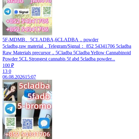
5F-MDMB、5CLADBA,6CLADBA，powder
5cladba,raw material，Telegram/Signal： 852 54341706 5cladba
Raw Materials precursor，5Cladba 5Cladba Yellow Cannabinoid
Powder 5CL Strongest cannabis 5f abd 5cladba powder...
100 ₽
13
0
06.08.2026
15:07