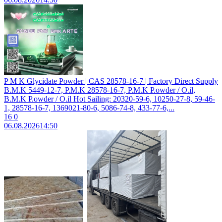
P M K Glycidate Powder | CAS 28578-16-7 | Factory Direct Supply
B.M.K 5449-12-7, P.M.K 28578-16-7, P.M.K P.owder / O.il,
B.M.K P.owder / O.il Hot Sailing: 20320-59-6, 10250-27-8, 59-46-
1, 28578-16-7, 1369021-80-6, 5086-74-8, 433-77-6,...
16
0
06.08.2026
14:50