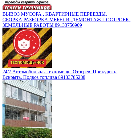
ВЫВОЗ МУСОРА , КВАРТИРНЫЕ ПЕРЕЕЗДЫ,
СБОРКА,РАЗБОРКА МЕБЕЛИ ,ДЕМОНТАЖ ПОСТРОЕК ,
ЗЕМЕЛЬНЫЕ РАБОТЫ 89133756909
24/7 Автомобильная техпомощь. Отогрев. Прикурить.
Вскрыть. Подвоз топлива 89133785288