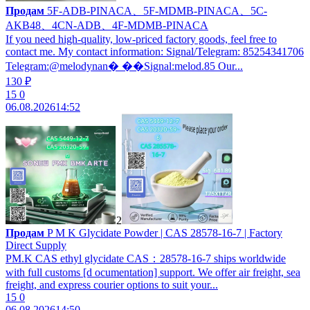
Продам
5F-ADB-PINACA、5F-MDMB-PINACA、5C-
AKB48、4CN-ADB、4F-MDMB-PINACA
If you need high-quality, low-priced factory goods, feel free to
contact me. My contact information: Signal/Telegram: 85254341706
Telegram:@melodynan� ��Signal:melod.85 Our...
130 ₽
15
0
06.08.2026
14:52
2
Продам
P M K Glycidate Powder | CAS 28578-16-7 | Factory
Direct Supply
PM.K CAS ethyl glycidate CAS：28578-16-7 ships worldwide
with full customs [d ocumentation] support. We offer air freight, sea
freight, and express courier options to suit your...
15
0
06.08.2026
14:50