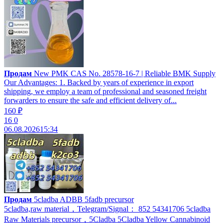
Продам
New PMK CAS No. 28578-16-7 | Reliable BMK Supply
Our Advantages: 1. Backed by years of experience in export
shipping, we employ a team of professional and seasoned freight
forwarders to ensure the safe and efficient delivery of...
160 ₽
16
0
06.08.2026
15:34
Продам
5cladba ADBB 5fadb precursor
5cladba,raw material，Telegram/Signal： 852 54341706 5cladba
Raw Materials precursor，5Cladba 5Cladba Yellow Cannabinoid