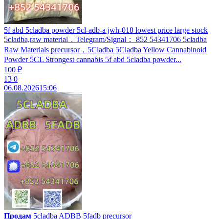
5f abd 5cladba powder 5cl-adb-a jwh-018 lowest price large stock
5cladba,raw material，Telegram/Signal： 852 54341706 5cladba
Raw Materials precursor，5Cladba 5Cladba Yellow Cannabinoid
Powder 5CL Strongest cannabis 5f abd 5cladba powder...
100 ₽
13
0
06.08.2026
15:06
Продам
5cladba ADBB 5fadb precursor