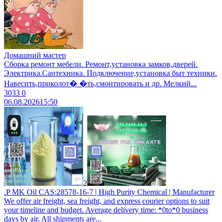
Домашний мастер
Сборка ремонт мебели. Ремонт,установка замков,дверей.
Электрика.Сантехника. Подключение,установка быт техники.
Навесить,приколот� �ть,смонтировать и др. Мелкий...
3033
0
06.08.2026
15:50
2
.P MK Oil CAS:28578-16-7 | High Purity Chemical | Manufacturer
We offer air freight, sea freight, and express courier options to suit
your timeline and budget. Average delivery time: *0to*0 business
days by air. All shipments are...