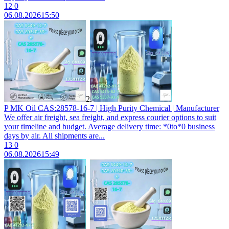
12
0
06.08.2026
15:50
2
P MK Oil CAS:28578-16-7 | High Purity Chemical | Manufacturer
We offer air freight, sea freight, and express courier options to suit
your timeline and budget. Average delivery time: *0to*0 business
days by air. All shipments are...
13
0
06.08.2026
15:49