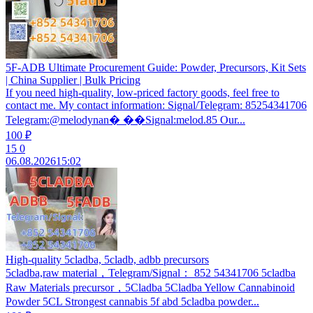
5F-ADB Ultimate Procurement Guide: Powder, Precursors, Kit Sets
| China Supplier | Bulk Pricing
If you need high-quality, low-priced factory goods, feel free to
contact me. My contact information: Signal/Telegram: 85254341706
Telegram:@melodynan� ��Signal:melod.85 Our...
100 ₽
15
0
06.08.2026
15:02
High-quality 5cladba, 5cladb, adbb precursors
5cladba,raw material，Telegram/Signal： 852 54341706 5cladba
Raw Materials precursor，5Cladba 5Cladba Yellow Cannabinoid
Powder 5CL Strongest cannabis 5f abd 5cladba powder...