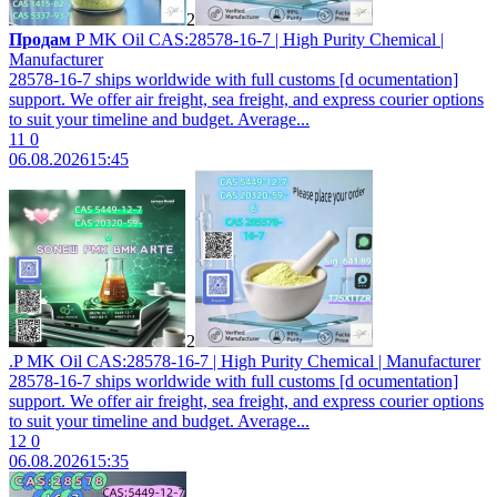
2
Продам
P MK Oil CAS:28578-16-7 | High Purity Chemical |
Manufacturer
28578-16-7 ships worldwide with full customs [d ocumentation]
support. We offer air freight, sea freight, and express courier options
to suit your timeline and budget. Average...
11
0
06.08.2026
15:45
2
.P MK Oil CAS:28578-16-7 | High Purity Chemical | Manufacturer
28578-16-7 ships worldwide with full customs [d ocumentation]
support. We offer air freight, sea freight, and express courier options
to suit your timeline and budget. Average...
12
0
06.08.2026
15:35