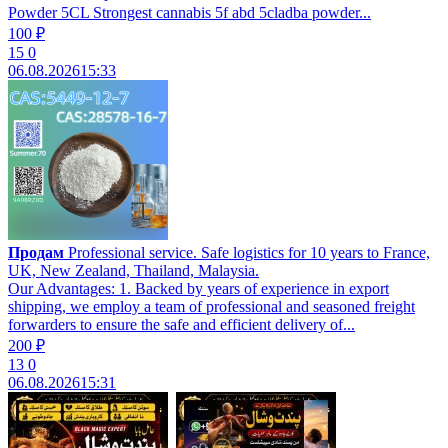
Powder 5CL Strongest cannabis 5f abd 5cladba powder...
100 ₽
15
0
06.08.2026
15:33
Продам
Professional service. Safe logistics for 10 years to France,
UK, New Zealand, Thailand, Malaysia.
Our Advantages: 1. Backed by years of experience in export
shipping, we employ a team of professional and seasoned freight
forwarders to ensure the safe and efficient delivery of...
200 ₽
13
0
06.08.2026
15:31