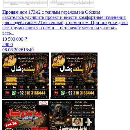
Продам
дом 173м2 с теплым гаражом на Обском
Захотелось улучшить проект и внести комфортные изменения
для людей: гараж 21м2 теплый, с ремонтом. При покупке дома
все задумываются о нем и ... оставляют место на участке-
весь...
10 500 000 ₽
290
0
06.08.2026
16:40
5