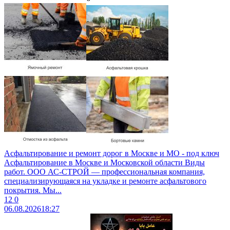
Асфальтирование и ремонт дорог в Москве и МО - под ключ
Асфальтирование в Москве и Московской области Виды
работ. ООО АС-СТРОЙ — профессиональная компания,
специализирующаяся на укладке и ремонте асфальтового
покрытия. Мы...
12
0
06.08.2026
18:27