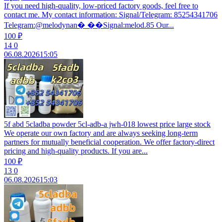
If you need high-quality, low-priced factory goods, feel free to
contact me. My contact information: Signal/Telegram: 85254341706
Telegram:@melodynan� ��Signal:melod.85 Our...
100 ₽
14
0
06.08.2026
15:05
5f abd 5cladba powder 5cl-adb-a jwh-018 lowest price large stock
We operate our own factory and are always seeking long-term
partners for mutually beneficial cooperation. We offer factory-direct
pricing and high-quality products. If you are...
100 ₽
13
0
06.08.2026
15:03