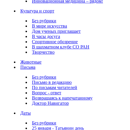
Инновационная медицина – рядом!
Культура и спорт
Без рубрики
В мире искусства
Дом ученых приглашает
В часы досуга
Спортивное обозрение
В шахматном клубе СО РАН
Творчество
Животные
Письма
Без рубрики
Письмо в редакцию
По письмам читателей
Вопрос - ответ
Возвращаясь к напечатанному
Доктор Навигатор
Даты
Без рубрики
25 января - Татьянин день