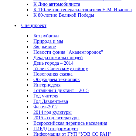
К Дню автомобилиста
К 110-летию генерала-строителя Н.М. Иванова
К 80-летию Великой Победы
Спецпроект
Без рубрики
Природа и мы
Зверье мое
Новости фонда "Академгородок"
Декада пожилых людей
День города – 2014
55 лет Советскому району
Новогодняя сказка
Обсуждаем технопарк
Интернеделя
Тотальный диктант – 2015
Год учителя
Год Лаврентьева
Факел-2012
2014 год культуры
2015 - год литературы
Всероссийская перепись населения
ГИБДД информирует
Информация от ГУП "УЭВ СО РАН"