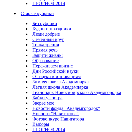
ПРОГНОЗ-2014
Старые рубрики
Без рубрики
Будни и праздники
Люди добрые
Семейный круг
Точка зрения
Прямая речь
Защити жизнь!
Образование
Переживаем кризис
Дни Российской науки
От науки к инновациям
Зимняя школа Академпарка
Летняя школа Академпарка
Технопарк Новосибирского Академгородка
Байки у костра
Зверье мое
Новости фонда "Академгородок"
Новости "Навигатора"
Фотоконкурс Навигатора
Выборы
ПРОГНОЗ-2014