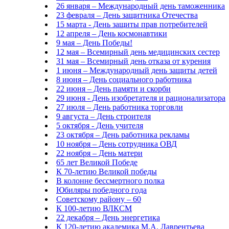
26 января – Международный день таможенника
23 февраля – День защитника Отечества
15 марта - День защиты прав потребителей
12 апреля – День космонавтики
9 мая – День Победы!
12 мая – Всемирный день медицинских сестер
31 мая – Всемирный день отказа от курения
1 июня – Международный день защиты детей
8 июня – День социального работника
22 июня – День памяти и скорби
29 июня - День изобретателя и рационализатора
27 июля – День работника торговли
9 августа – День строителя
5 октября - День учителя
23 октября – День работника рекламы
10 ноября – День сотрудника ОВД
22 ноября – День матери
65 лет Великой Победе
К 70-летию Великой победы
В колонне бессмертного полка
Юбиляры победного года
Советскому району – 60
К 100-летию ВЛКСМ
22 декабря – День энергетика
К 120-летию академика М.А. Лаврентьева