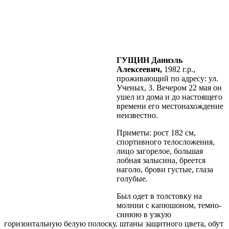
ГУЩИН Даниэль
Алексеевич,
1982 г.р.,
проживающий по адресу: ул.
Ученых, 3. Вечером 22 мая он
ушел из дома и до настоящего
времени его местонахождение
неизвестно.
Приметы: рост 182 см,
спортивного телосложения,
лицо загорелое, большая
лобная залысина, бреется
наголо, брови густые, глаза
голубые.
Был одет в толстовку на
молнии с капюшоном, темно-
синюю в узкую
горизонтальную белую полоску, штаны защитного цвета, обут