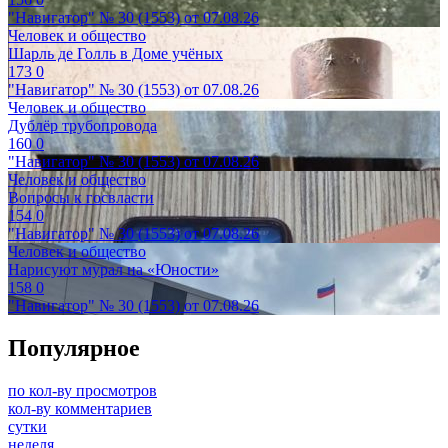
"Навигатор" № 30 (1553) от 07.08.26
Человек и общество
Шарль де Голль в Доме учёных
173
0
"Навигатор" № 30 (1553) от 07.08.26
Человек и общество
Дублёр трубопровода
160
0
"Навигатор" № 30 (1553) от 07.08.26
Человек и общество
Вопросы к госвласти
154
0
"Навигатор" № 30 (1553) от 07.08.26
Человек и общество
Нарисуют мурал на «Юности»
158
0
"Навигатор" № 30 (1553) от 07.08.26
Популярное
по кол-ву просмотров
кол-ву комментариев
сутки
неделя