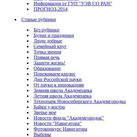
Информация от ГУП "УЭВ СО РАН"
ПРОГНОЗ-2014
Старые рубрики
Без рубрики
Будни и праздники
Люди добрые
Семейный круг
Точка зрения
Прямая речь
Защити жизнь!
Образование
Переживаем кризис
Дни Российской науки
От науки к инновациям
Зимняя школа Академпарка
Летняя школа Академпарка
Технопарк Новосибирского Академгородка
Байки у костра
Зверье мое
Новости фонда "Академгородок"
Новости "Навигатора"
Фотоконкурс Навигатора
Выборы