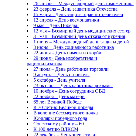
26 января – Международный день таможенника
23 февраля – День защитника Отечества
15 марта - День защиты прав потребителей
12 апреля – День космонавтики
9 мая – День Победы!
12 мая – Всемирный день медицинских сестер
31 мая – Всемирный день отказа от курения
1 июня – Международный день защиты детей
8 июня – День социального работника
22 июня – День памяти и скорби
29 июня - День изобретателя и
рационализатора
27 июля – День работника торговли
9 августа – День строителя
5 октября - День учителя
23 октября – День работника рекламы
10 ноября – День сотрудника ОВД
22 ноября – День матери
65 лет Великой Победе
К 70-летию Великой победы
В колонне бессмертного полка
Юбиляры победного года
Советскому району – 60
К 100-летию ВЛКСМ
22 декабря – День энергетика