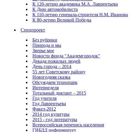
К 120-летию академика М.А. Лаврентьева
К Дню автомобилиста
К 110-летию генерала-строителя Н.М. Иванова
К 80-летию Великой Победы
Спецпроект
Без рубрики
Природа и мы
Зверье мое
Новости фонда "Академгородок"
Декада пожилых людей
День города – 2014
55 лет Советскому району
Новогодняя сказка
Обсуждаем технопарк
Интернеделя
Тотальный диктант – 2015
Год учителя
Год Лаврентьева
Факел-2012
2014 год культуры
2015 - год литературы
Всероссийская перепись населения
ГИБДД информирует