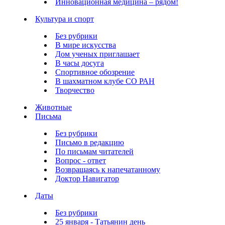
Инновационная медицина – рядом!
Культура и спорт
Без рубрики
В мире искусства
Дом ученых приглашает
В часы досуга
Спортивное обозрение
В шахматном клубе СО РАН
Творчество
Животные
Письма
Без рубрики
Письмо в редакцию
По письмам читателей
Вопрос - ответ
Возвращаясь к напечатанному
Доктор Навигатор
Даты
Без рубрики
25 января - Татьянин день