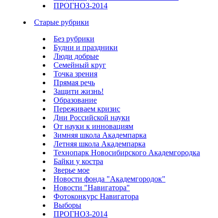
ПРОГНОЗ-2014
Старые рубрики
Без рубрики
Будни и праздники
Люди добрые
Семейный круг
Точка зрения
Прямая речь
Защити жизнь!
Образование
Переживаем кризис
Дни Российской науки
От науки к инновациям
Зимняя школа Академпарка
Летняя школа Академпарка
Технопарк Новосибирского Академгородка
Байки у костра
Зверье мое
Новости фонда "Академгородок"
Новости "Навигатора"
Фотоконкурс Навигатора
Выборы
ПРОГНОЗ-2014