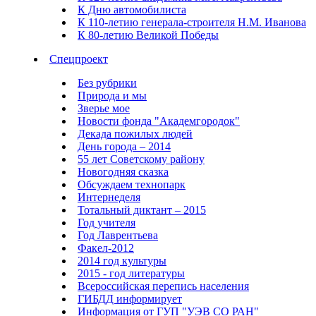
К Дню автомобилиста
К 110-летию генерала-строителя Н.М. Иванова
К 80-летию Великой Победы
Спецпроект
Без рубрики
Природа и мы
Зверье мое
Новости фонда "Академгородок"
Декада пожилых людей
День города – 2014
55 лет Советскому району
Новогодняя сказка
Обсуждаем технопарк
Интернеделя
Тотальный диктант – 2015
Год учителя
Год Лаврентьева
Факел-2012
2014 год культуры
2015 - год литературы
Всероссийская перепись населения
ГИБДД информирует
Информация от ГУП "УЭВ СО РАН"