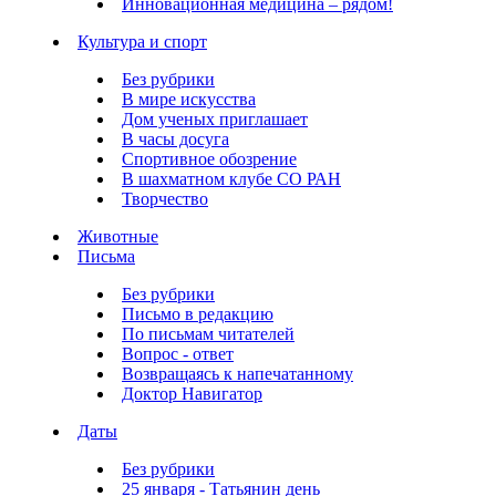
Инновационная медицина – рядом!
Культура и спорт
Без рубрики
В мире искусства
Дом ученых приглашает
В часы досуга
Спортивное обозрение
В шахматном клубе СО РАН
Творчество
Животные
Письма
Без рубрики
Письмо в редакцию
По письмам читателей
Вопрос - ответ
Возвращаясь к напечатанному
Доктор Навигатор
Даты
Без рубрики
25 января - Татьянин день