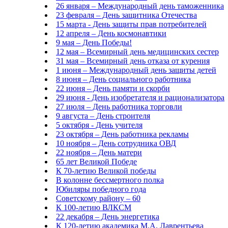
26 января – Международный день таможенника
23 февраля – День защитника Отечества
15 марта - День защиты прав потребителей
12 апреля – День космонавтики
9 мая – День Победы!
12 мая – Всемирный день медицинских сестер
31 мая – Всемирный день отказа от курения
1 июня – Международный день защиты детей
8 июня – День социального работника
22 июня – День памяти и скорби
29 июня - День изобретателя и рационализатора
27 июля – День работника торговли
9 августа – День строителя
5 октября - День учителя
23 октября – День работника рекламы
10 ноября – День сотрудника ОВД
22 ноября – День матери
65 лет Великой Победе
К 70-летию Великой победы
В колонне бессмертного полка
Юбиляры победного года
Советскому району – 60
К 100-летию ВЛКСМ
22 декабря – День энергетика
К 120-летию академика М.А. Лаврентьева