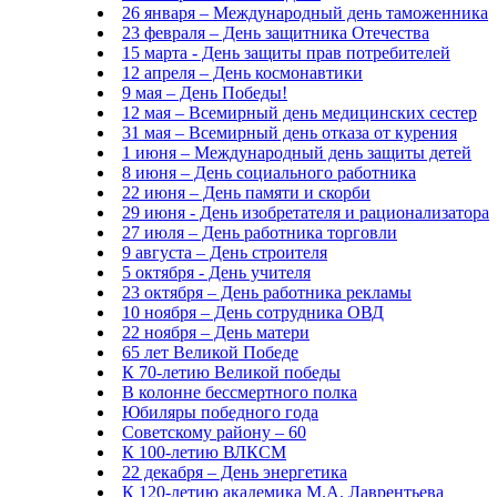
26 января – Международный день таможенника
23 февраля – День защитника Отечества
15 марта - День защиты прав потребителей
12 апреля – День космонавтики
9 мая – День Победы!
12 мая – Всемирный день медицинских сестер
31 мая – Всемирный день отказа от курения
1 июня – Международный день защиты детей
8 июня – День социального работника
22 июня – День памяти и скорби
29 июня - День изобретателя и рационализатора
27 июля – День работника торговли
9 августа – День строителя
5 октября - День учителя
23 октября – День работника рекламы
10 ноября – День сотрудника ОВД
22 ноября – День матери
65 лет Великой Победе
К 70-летию Великой победы
В колонне бессмертного полка
Юбиляры победного года
Советскому району – 60
К 100-летию ВЛКСМ
22 декабря – День энергетика
К 120-летию академика М.А. Лаврентьева