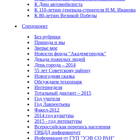
К Дню автомобилиста
К 110-летию генерала-строителя Н.М. Иванова
К 80-летию Великой Победы
Спецпроект
Без рубрики
Природа и мы
Зверье мое
Новости фонда "Академгородок"
Декада пожилых людей
День города – 2014
55 лет Советскому району
Новогодняя сказка
Обсуждаем технопарк
Интернеделя
Тотальный диктант – 2015
Год учителя
Год Лаврентьева
Факел-2012
2014 год культуры
2015 - год литературы
Всероссийская перепись населения
ГИБДД информирует
Информация от ГУП "УЭВ СО РАН"