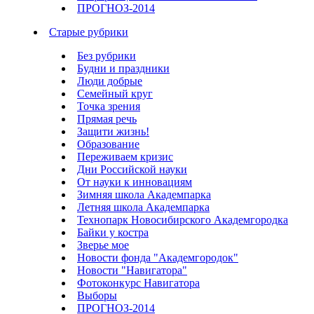
ПРОГНОЗ-2014
Старые рубрики
Без рубрики
Будни и праздники
Люди добрые
Семейный круг
Точка зрения
Прямая речь
Защити жизнь!
Образование
Переживаем кризис
Дни Российской науки
От науки к инновациям
Зимняя школа Академпарка
Летняя школа Академпарка
Технопарк Новосибирского Академгородка
Байки у костра
Зверье мое
Новости фонда "Академгородок"
Новости "Навигатора"
Фотоконкурс Навигатора
Выборы
ПРОГНОЗ-2014