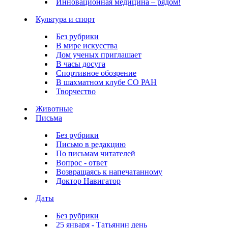
Инновационная медицина – рядом!
Культура и спорт
Без рубрики
В мире искусства
Дом ученых приглашает
В часы досуга
Спортивное обозрение
В шахматном клубе СО РАН
Творчество
Животные
Письма
Без рубрики
Письмо в редакцию
По письмам читателей
Вопрос - ответ
Возвращаясь к напечатанному
Доктор Навигатор
Даты
Без рубрики
25 января - Татьянин день