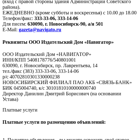
(вход с правой стороны здания Администрации Советского
района).
ЕЖЕДНЕВНО (кроме субботы и воскресенья) с 10.00 до 18.00
Телефон/факс:
333-33-06, 333-14-06
Для писем:
630090, г. Новосибирск-90, а/я 501
E-Mail:
gazeta@navigato.ru
Реквизиты ООО Издательский Дом «Навигатор»
ООО Издательский Дом «НАВИГАТОР»
ИНН/КПП 5408178776/540801001
630090, г. Новосибирск, пр. Лаврентьева, 14
тел./факс (383) 333-33-06, 333-14-06
р/с 40702810301330000238
НОВОСИБИРСКИЙ ФИЛИАЛ ПАО АКБ «СВЯЗЬ-БАНК»
БИК 045004740, к/с 30101810100000000740
Директор Данилин Дмитрий Борисович (на основании
Устава)
Платные услуги
Платные услуги по размещению объявлений:
1. Поднятие объявления – вы можете освежить своё старое