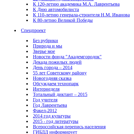
К 120-летию академика М.А. Лаврентьева
К Дню автомобилиста
К 110-летию генерала-строителя Н.М. Иванова
К 80-летию Великой Победы
Спецпроект
Без рубрики
Природа и мы
Зверье мое
Новости фонда "Академгородок"
Декада пожилых людей
День города – 2014
55 лет Советскому району
Новогодняя сказка
Обсуждаем технопарк
Интернеделя
Тотальный диктант – 2015
Год учителя
Год Лаврентьева
Факел-2012
2014 год культуры
2015 - год литературы
Всероссийская перепись населения
ГИБДД информирует