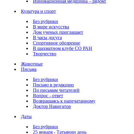
Инновационная медицина – рядом!
Культура и спорт
Без рубрики
В мире искусства
Дом ученых приглашает
В часы досуга
Спортивное обозрение
В шахматном клубе СО РАН
Творчество
Животные
Письма
Без рубрики
Письмо в редакцию
По письмам читателей
Вопрос - ответ
Возвращаясь к напечатанному
Доктор Навигатор
Даты
Без рубрики
25 января - Татьянин день