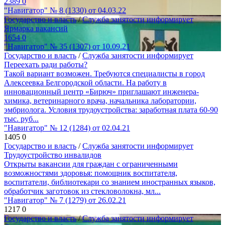
2389
0
"Навигатор" № 8 (1330) от 04.03.22
Государство и власть
/
Служба занятости информирует
Ярмарка вакансий
1654
0
"Навигатор" № 35 (1307) от 10.09.21
Государство и власть
/
Служба занятости информирует
Переехать ради работы?
Такой вариант возможен. Требуются специалисты в город
Алексеевка Белгородской области. На работу в
инновационный центр «Бирюч» приглашают инженера-
химика, ветеринарного врача, начальника лаборатории,
эмбриолога. Условия трудоустройства: заработная плата 60-90
тыс. руб...
"Навигатор" № 12 (1284) от 02.04.21
1405
0
Государство и власть
/
Служба занятости информирует
Трудоустройство инвалидов
Открыты вакансии для граждан с ограниченными
возможностями здоровья: помощник воспитателя,
воспитатели, библиотекари со знанием иностранных языков,
обработчик заготовок из стекловолокна, мл...
"Навигатор" № 7 (1279) от 26.02.21
1217
0
Государство и власть
/
Служба занятости информирует