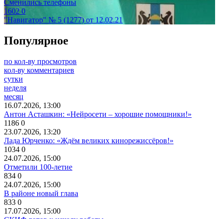
Сменились телефоны
1602
0
"Навигатор" № 5 (1277) от 12.02.21
Популярное
по кол-ву просмотров
кол-ву комментариев
сутки
неделя
месяц
16.07.2026, 13:00
Антон Асташкин: «Нейросети – хорошие помощники!»
1186
0
23.07.2026, 13:20
Лада Юрченко: «Ждём великих кинорежиссёров!»
1034
0
24.07.2026, 15:00
Отметили 100-летие
834
0
24.07.2026, 15:00
В районе новый глава
833
0
17.07.2026, 15:00