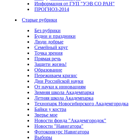
Информация от ГУП "УЭВ СО РАН"
ПРОГНОЗ-2014
Старые рубрики
Без рубрики
Будни и праздники
Люди добрые
Семейный круг
Точка зрения
Прямая речь
Защити жизнь!
Образование
Переживаем кризис
Дни Российской науки
От науки к инновациям
Зимняя школа Академпарка
Летняя школа Академпарка
Технопарк Новосибирского Академгородка
Байки у костра
Зверье мое
Новости фонда "Академгородок"
Новости "Навигатора"
Фотоконкурс Навигатора
Выборы