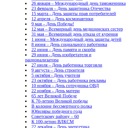
26 января – Международный день таможенника
23 февраля – День защитника Отечества
15 марта - День защиты прав потребителей
12 апреля – День космонавтики
9 мая – День Победы!
12 мая – Всемирный день медицинских сестер
31 мая – Всемирный день отказа от курения
1 июня – Международный день защиты детей
8 июня – День социального работника
22 июня – День памяти и скорби
29 июня - День изобретателя и
рационализатора
27 июля – День работника торговли
9 августа – День строителя
5 октября - День учителя
23 октября – День работника рекламы
10 ноября – День сотрудника ОВД
22 ноября – День матери
65 лет Великой Победе
К 70-летию Великой победы
В колонне бессмертного полка
Юбиляры победного года
Советскому району – 60
К 100-летию ВЛКСМ
22 декабря – День энергетика