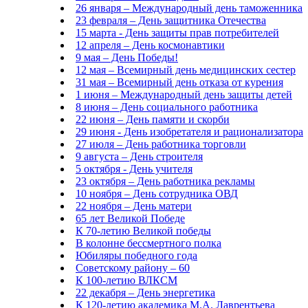
26 января – Международный день таможенника
23 февраля – День защитника Отечества
15 марта - День защиты прав потребителей
12 апреля – День космонавтики
9 мая – День Победы!
12 мая – Всемирный день медицинских сестер
31 мая – Всемирный день отказа от курения
1 июня – Международный день защиты детей
8 июня – День социального работника
22 июня – День памяти и скорби
29 июня - День изобретателя и рационализатора
27 июля – День работника торговли
9 августа – День строителя
5 октября - День учителя
23 октября – День работника рекламы
10 ноября – День сотрудника ОВД
22 ноября – День матери
65 лет Великой Победе
К 70-летию Великой победы
В колонне бессмертного полка
Юбиляры победного года
Советскому району – 60
К 100-летию ВЛКСМ
22 декабря – День энергетика
К 120-летию академика М.А. Лаврентьева