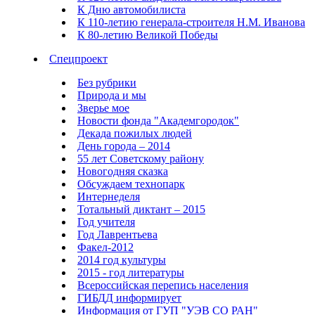
К Дню автомобилиста
К 110-летию генерала-строителя Н.М. Иванова
К 80-летию Великой Победы
Спецпроект
Без рубрики
Природа и мы
Зверье мое
Новости фонда "Академгородок"
Декада пожилых людей
День города – 2014
55 лет Советскому району
Новогодняя сказка
Обсуждаем технопарк
Интернеделя
Тотальный диктант – 2015
Год учителя
Год Лаврентьева
Факел-2012
2014 год культуры
2015 - год литературы
Всероссийская перепись населения
ГИБДД информирует
Информация от ГУП "УЭВ СО РАН"