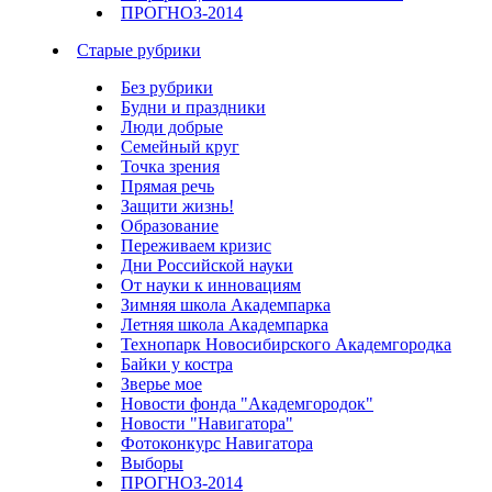
ПРОГНОЗ-2014
Старые рубрики
Без рубрики
Будни и праздники
Люди добрые
Семейный круг
Точка зрения
Прямая речь
Защити жизнь!
Образование
Переживаем кризис
Дни Российской науки
От науки к инновациям
Зимняя школа Академпарка
Летняя школа Академпарка
Технопарк Новосибирского Академгородка
Байки у костра
Зверье мое
Новости фонда "Академгородок"
Новости "Навигатора"
Фотоконкурс Навигатора
Выборы
ПРОГНОЗ-2014