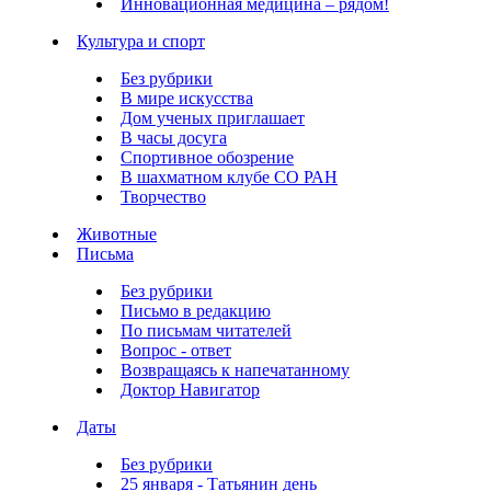
Инновационная медицина – рядом!
Культура и спорт
Без рубрики
В мире искусства
Дом ученых приглашает
В часы досуга
Спортивное обозрение
В шахматном клубе СО РАН
Творчество
Животные
Письма
Без рубрики
Письмо в редакцию
По письмам читателей
Вопрос - ответ
Возвращаясь к напечатанному
Доктор Навигатор
Даты
Без рубрики
25 января - Татьянин день