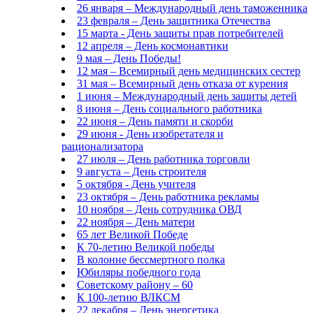
26 января – Международный день таможенника
23 февраля – День защитника Отечества
15 марта - День защиты прав потребителей
12 апреля – День космонавтики
9 мая – День Победы!
12 мая – Всемирный день медицинских сестер
31 мая – Всемирный день отказа от курения
1 июня – Международный день защиты детей
8 июня – День социального работника
22 июня – День памяти и скорби
29 июня - День изобретателя и
рационализатора
27 июля – День работника торговли
9 августа – День строителя
5 октября - День учителя
23 октября – День работника рекламы
10 ноября – День сотрудника ОВД
22 ноября – День матери
65 лет Великой Победе
К 70-летию Великой победы
В колонне бессмертного полка
Юбиляры победного года
Советскому району – 60
К 100-летию ВЛКСМ
22 декабря – День энергетика