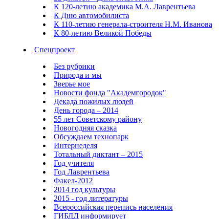
К 120-летию академика М.А. Лаврентьева
К Дню автомобилиста
К 110-летию генерала-строителя Н.М. Иванова
К 80-летию Великой Победы
Спецпроект
Без рубрики
Природа и мы
Зверье мое
Новости фонда "Академгородок"
Декада пожилых людей
День города – 2014
55 лет Советскому району
Новогодняя сказка
Обсуждаем технопарк
Интернеделя
Тотальный диктант – 2015
Год учителя
Год Лаврентьева
Факел-2012
2014 год культуры
2015 - год литературы
Всероссийская перепись населения
ГИБДД информирует