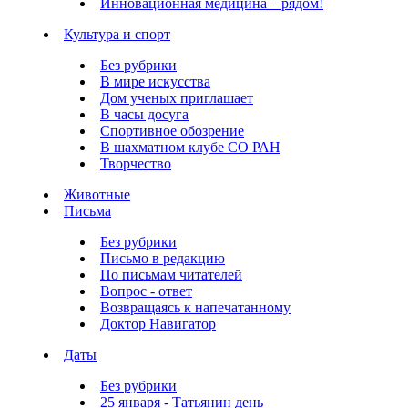
Инновационная медицина – рядом!
Культура и спорт
Без рубрики
В мире искусства
Дом ученых приглашает
В часы досуга
Спортивное обозрение
В шахматном клубе СО РАН
Творчество
Животные
Письма
Без рубрики
Письмо в редакцию
По письмам читателей
Вопрос - ответ
Возвращаясь к напечатанному
Доктор Навигатор
Даты
Без рубрики
25 января - Татьянин день