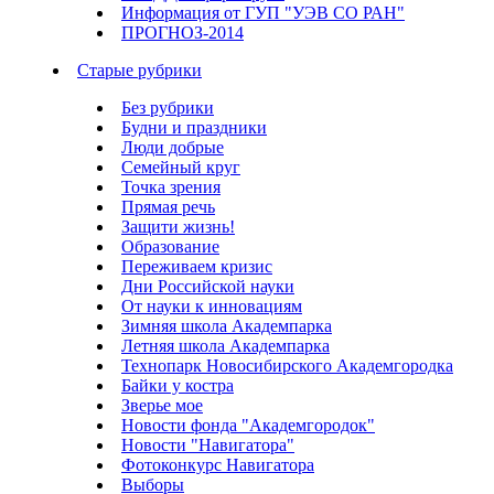
Информация от ГУП "УЭВ СО РАН"
ПРОГНОЗ-2014
Старые рубрики
Без рубрики
Будни и праздники
Люди добрые
Семейный круг
Точка зрения
Прямая речь
Защити жизнь!
Образование
Переживаем кризис
Дни Российской науки
От науки к инновациям
Зимняя школа Академпарка
Летняя школа Академпарка
Технопарк Новосибирского Академгородка
Байки у костра
Зверье мое
Новости фонда "Академгородок"
Новости "Навигатора"
Фотоконкурс Навигатора
Выборы