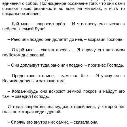
единения с собой. Полноценное осознание того, что они сами
создают свою реальность во всех её мелочах, и есть то
сакральное знание.
– Дай мне, – попросил орёл. – И я вознесу его высоко в
небеса, к самой Луне!
– Рано или поздно они долетят до неё, – возразил Господь.
– Отдай мне, – сказал лосось. – Я спрячу его на самом
глубоком дне океана!
– Они доплывут туда рано или поздно, – произнёс Господь.
– Предоставь это мне, – замычал бык. – Я увезу его в
Великие долины и закопаю там!
– Когда-нибудь они вскроют земной покров и найдут его
там, – заверил Господь.
И тогда вперёд вышла мудрая старейшина, у которой нет
глаз, но которая видит душой.
– Спрячь его внутри них самих, – сказала она.