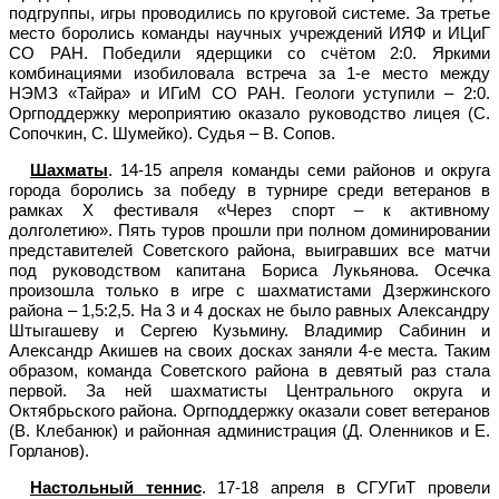
подгруппы, игры проводились по круговой системе. За третье
место боролись команды научных учреждений ИЯФ и ИЦиГ
СО РАН. Победили ядерщики со счётом 2:0. Яркими
комбинациями изобиловала встреча за 1-е место между
НЭМЗ «Тайра» и ИГиМ СО РАН. Геологи уступили – 2:0.
Оргподдержку мероприятию оказало руководство лицея (С.
Сопочкин, С. Шумейко). Судья – В. Сопов.
Шахматы
. 14-15 апреля команды семи районов и округа
города боролись за победу в турнире среди ветеранов в
рамках X фестиваля «Через спорт – к активному
долголетию». Пять туров прошли при полном доминировании
представителей Советского района, выигравших все матчи
под руководством капитана Бориса Лукьянова. Осечка
произошла только в игре с шахматистами Дзержинского
района – 1,5:2,5. На 3 и 4 досках не было равных Александру
Штыгашеву и Сергею Кузьмину. Владимир Сабинин и
Александр Акишев на своих досках заняли 4-е места. Таким
образом, команда Советского района в девятый раз стала
первой. За ней шахматисты Центрального округа и
Октябрьского района. Оргподдержку оказали совет ветеранов
(В. Клебанюк) и районная администрация (Д. Оленников и Е.
Горланов).
Настольный теннис
. 17-18 апреля в СГУГиТ провели