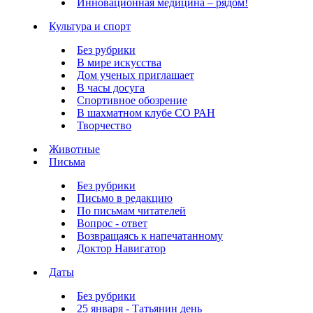
Инновационная медицина – рядом!
Культура и спорт
Без рубрики
В мире искусства
Дом ученых приглашает
В часы досуга
Спортивное обозрение
В шахматном клубе СО РАН
Творчество
Животные
Письма
Без рубрики
Письмо в редакцию
По письмам читателей
Вопрос - ответ
Возвращаясь к напечатанному
Доктор Навигатор
Даты
Без рубрики
25 января - Татьянин день