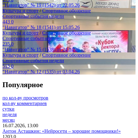
"Навигатор" № 19 (1542) от 22.05.26
Культура и спорт
/
Спортивное обозрение
Спортивные события недели
443
0
"Навигатор" № 18 (1541) от 15.05.26
Культура и спорт
/
Спортивное обозрение
Спортивные события недели
235
0
"Навигатор" № 15 (1538) от 24.04.26
Культура и спорт
/
Спортивное обозрение
Спортивные события недели
515
0
"Навигатор" № 12 (1535) от 03.04.26
Популярное
по кол-ву просмотров
кол-ву комментариев
сутки
неделя
месяц
16.07.2026, 13:00
Антон Асташкин: «Нейросети – хорошие помощники!»
1203
0