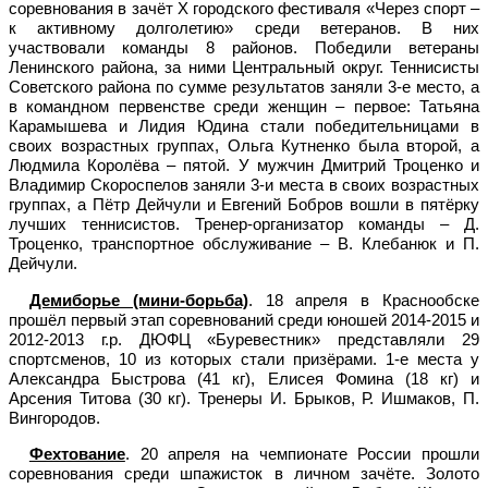
соревнования в зачёт X городского фестиваля «Через спорт –
к активному долголетию» среди ветеранов. В них
участвовали команды 8 районов. Победили ветераны
Ленинского района, за ними Центральный округ. Теннисисты
Советского района по сумме результатов заняли 3-е место, а
в командном первенстве среди женщин – первое: Татьяна
Карамышева и Лидия Юдина стали победительницами в
своих возрастных группах, Ольга Кутненко была второй, а
Людмила Королёва – пятой. У мужчин Дмитрий Троценко и
Владимир Скороспелов заняли 3-и места в своих возрастных
группах, а Пётр Дейчули и Евгений Бобров вошли в пятёрку
лучших теннисистов. Тренер-организатор команды – Д.
Троценко, транспортное обслуживание – В. Клебанюк и П.
Дейчули.
Демиборье (мини-борьба)
. 18 апреля в Краснообске
прошёл первый этап соревнований среди юношей 2014-2015 и
2012-2013 г.р. ДЮФЦ «Буревестник» представляли 29
спортсменов, 10 из которых стали призёрами. 1-е места у
Александра Быстрова (41 кг), Елисея Фомина (18 кг) и
Арсения Титова (30 кг). Тренеры И. Брыков, Р. Ишмаков, П.
Вингородов.
Фехтование
. 20 апреля на чемпионате России прошли
соревнования среди шпажисток в личном зачёте. Золото