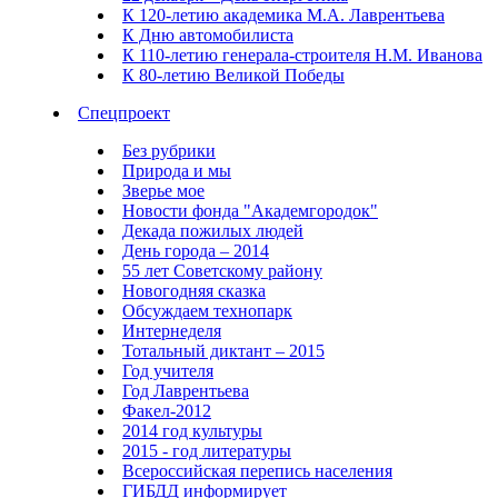
К 120-летию академика М.А. Лаврентьева
К Дню автомобилиста
К 110-летию генерала-строителя Н.М. Иванова
К 80-летию Великой Победы
Спецпроект
Без рубрики
Природа и мы
Зверье мое
Новости фонда "Академгородок"
Декада пожилых людей
День города – 2014
55 лет Советскому району
Новогодняя сказка
Обсуждаем технопарк
Интернеделя
Тотальный диктант – 2015
Год учителя
Год Лаврентьева
Факел-2012
2014 год культуры
2015 - год литературы
Всероссийская перепись населения
ГИБДД информирует