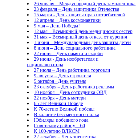
26 января – Международный день таможенника
23 февраля – День защитника Отечества
15 марта - День защиты прав потребителей
12 апреля – День космонавтики
9 мая – День Победы!
12 мая – Всемирный день медицинских сестер
31 мая – Всемирный день отказа от курения
1 июня – Международный день защиты детей
8 июня – День социального работника
22 июня – День памяти и скорби
29 июня - День изобретателя и
рационализатора
27 июля – День работника торговли
9 августа – День строителя
5 октября - День учителя
23 октября – День работника рекламы
10 ноября – День сотрудника ОВД
22 ноября – День матери
65 лет Великой Победе
К 70-летию Великой победы
В колонне бессмертного полка
Юбиляры победного года
Советскому району – 60
К 100-летию ВЛКСМ
22 декабря – День энергетика