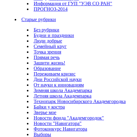
Информация от ГУП "УЭВ СО РАН"
ПРОГНОЗ-2014
Старые рубрики
Без рубрики
Будни и праздники
Люди добрые
Семейный круг
Точка зрения
Прямая речь
Защити жизнь!
Образование
Переживаем кризис
Дни Российской науки
От науки к инновациям
Зимняя школа Академпарка
Летняя школа Академпарка
Технопарк Новосибирского Академгородка
Байки у костра
Зверье мое
Новости фонда "Академгородок"
Новости "Навигатора"
Фотоконкурс Навигатора
Выборы