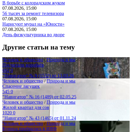
В борьбе с колорадским жуком
07.08.2026, 15:00
56 тысяч за ремонт телевизора
07.08.2026, 15:00
Нарисуют мурал на «Юности»
07.08.2026, 15:00
День физкультурника во дворе
Другие статьи на тему
Человек и общество
/
Природа и мы
Посчитали воробьёв
692
0
"Навигатор" № 9 (1532) от 13.03.26
Человек и общество
/
Природа и мы
Спасение лягушек
545
0
"Навигатор" № 16 (1489) от 02.05.25
Человек и общество
/
Природа и мы
Жилой квартал для сов
1020
0
"Навигатор" № 43 (1465) от 01.11.24
Человек и общество
/
Природа и мы
Куница пробралась в ИЯФ