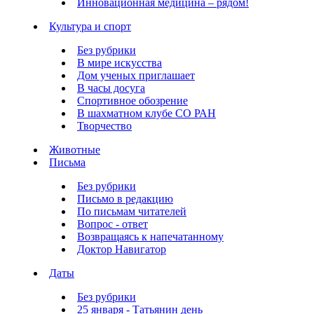
Инновационная медицина – рядом!
Культура и спорт
Без рубрики
В мире искусства
Дом ученых приглашает
В часы досуга
Спортивное обозрение
В шахматном клубе СО РАН
Творчество
Животные
Письма
Без рубрики
Письмо в редакцию
По письмам читателей
Вопрос - ответ
Возвращаясь к напечатанному
Доктор Навигатор
Даты
Без рубрики
25 января - Татьянин день