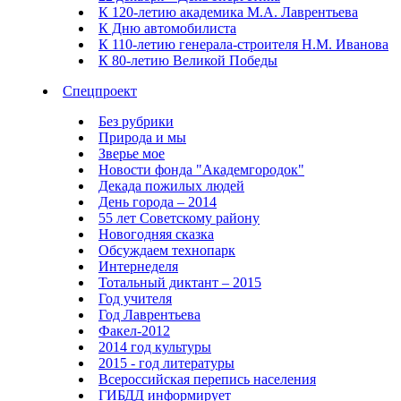
К 120-летию академика М.А. Лаврентьева
К Дню автомобилиста
К 110-летию генерала-строителя Н.М. Иванова
К 80-летию Великой Победы
Спецпроект
Без рубрики
Природа и мы
Зверье мое
Новости фонда "Академгородок"
Декада пожилых людей
День города – 2014
55 лет Советскому району
Новогодняя сказка
Обсуждаем технопарк
Интернеделя
Тотальный диктант – 2015
Год учителя
Год Лаврентьева
Факел-2012
2014 год культуры
2015 - год литературы
Всероссийская перепись населения
ГИБДД информирует