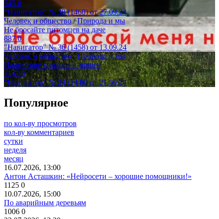
545
0
"Навигатор" № 38 (1460) от 27.09.24
Человек и общество
/
Природа и мы
Не бросайте питомцев на даче
887
0
"Навигатор" № 36 (1458) от 13.09.24
Человек и общество
/
Природа и мы
Нашествие комаров и мошек
1147
0
"Навигатор" № 24 (1446) от 21.06.24
Популярное
по кол-ву просмотров
кол-ву комментариев
сутки
неделя
месяц
16.07.2026, 13:00
Антон Асташкин: «Нейросети – хорошие помощники!»
1125
0
10.07.2026, 15:00
По аварийным деревьям
1006
0