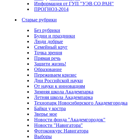
Информация от ГУП "УЭВ СО РАН"
ПРОГНОЗ-2014
Старые рубрики
Без рубрики
Будни и праздники
Люди добрые
Семейный круг
Точка зрения
Прямая речь
Защити жизнь!
Образование
Переживаем кризис
Дни Российской науки
От науки к инновациям
Зимняя школа Академпарка
Летняя школа Академпарка
Технопарк Новосибирского Академгородка
Байки у костра
Зверье мое
Новости фонда "Академгородок"
Новости "Навигатора"
Фотоконкурс Навигатора
Выборы