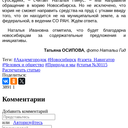
субсидиях, – считает Наталья Пинус. – Мы направили
обращение в мэрию Новосибирска. Но не исключено, что
мэрия не сможет направить средства на пруд с утками ввиду
того, что он находится не на муниципальной земле, а на
федеральной, в ведении СО РАН. Ждём ответа.
Наталья Ивановна отметила, что будет благодарна
новосибирцам за содержательные предложения и
инициативы.
Татьяна ОСИПОВА
, фото Натальи Гид
Теги:
#Академгородок
#Новосибирск
#газета_Навигатор
#Человек и общество
#Природа и мы
#статья №30115
Распечатать статью
Поделиться:
3891
1
Комментарии
Добавить комментарий
или
Авторизуйтесь