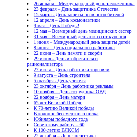
26 января – Международный день таможенника
23 февраля – День защитника Отечества
15 марта - День защиты прав потребителей
12 апреля – День космонавтики
9 мая – День Победы!
12 мая – Всемирный день медицинских сестер
31 мая – Всемирный день отказа от курения
1 июня – Международный день защиты детей
8 июня – День социального работника
22 июня – День памяти и скорби
29 июня - День изобретателя и
рационализатора
27 июля – День работника торговли
9 августа – День строителя
5 октября - День учителя
23 октября – День работника рекламы
10 ноября – День сотрудника ОВД
22 ноября – День матери
65 лет Великой Победе
К 70-летию Великой победы
В колонне бессмертного полка
Юбиляры победного года
Советскому району – 60
К 100-летию ВЛКСМ
22 декабря – День энергетика