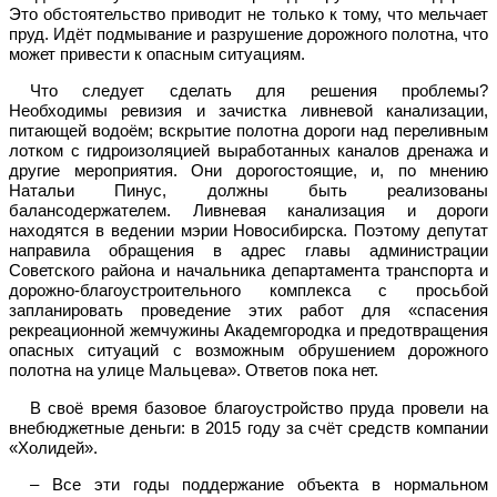
Это обстоятельство приводит не только к тому, что мельчает
пруд. Идёт подмывание и разрушение дорожного полотна, что
может привести к опасным ситуациям.
Что следует сделать для решения проблемы?
Необходимы ревизия и зачистка ливневой канализации,
питающей водоём; вскрытие полотна дороги над переливным
лотком с гидроизоляцией выработанных каналов дренажа и
другие мероприятия. Они дорогостоящие, и, по мнению
Натальи Пинус, должны быть реализованы
балансодержателем. Ливневая канализация и дороги
находятся в ведении мэрии Новосибирска. Поэтому депутат
направила обращения в адрес главы администрации
Советского района и начальника департамента транспорта и
дорожно-благоустроительного комплекса с просьбой
запланировать проведение этих работ для «спасения
рекреационной жемчужины Академгородка и предотвращения
опасных ситуаций с возможным обрушением дорожного
полотна на улице Мальцева». Ответов пока нет.
В своё время базовое благоустройство пруда провели на
внебюджетные деньги: в 2015 году за счёт средств компании
«Холидей».
– Все эти годы поддержание объекта в нормальном