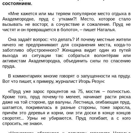
состоянием.
«Мне кажется или мы теряем популярное место отдыха в
Академгородке, пруд с утками?! Место, которое стало
вызывать не восторг, а сочувствие и сожаление. Пруд не
чистят и он превращается в болото», – пишет Наталья.
Она задаёт вопрос: что делать? И почему местные жители
ничего не предпринимают для сохранения места, когда-то
заботливо обустроенного? Женщина видит один из путей
выхода из ситуации так: собраться волонтёрам или
активистам Академгородка, объединить силы по спасению
пруда.
В комментариях многие говорят о запущенности на пруду.
Вот что пишет, к примеру, журналист Игорь Резун:
«Пруд уже зарос процентов на 75, мостик – полностью.
Кроме того, пруд почему-то мелеет, начинает расти ряска
даже на той стороне, где валуны. Лестница, огибающая пруд,
шатается, покривилась в разные стороны, тоже заросла,
причём это деревья и корни, они эти доски в конце концов
своротят... Урны не убираются. Пруд погибает, а с кого
спросить, не знаю».