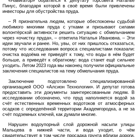
«Навигатор» обратился к депутату горсовета Наталье
Пинус, благодаря которой в своё время были привлечены
инвесторы для обустройства пруда.
– Я признательна людям, которые обеспокоены судьбой
любимого многими пруда с утками и призывают силами
волонтёрской активности решить ситуацию с обмельчанием
через «очистку пруда», – ответила Наталья Ивановна. – Эти
идеи звучали и ранее. Но, увы, от них пришлось отказаться,
потому что исследования вопроса специалистами показали:
очистка водоёма не приведёт к тому, что воды в нём будет
больше, а приведёт к обратному: вода станет ещё сильнее
уходить. Летом 2023 года мы наконец получили официальные
заключения специалистов на тему обмельчания пруда.
Заключение подготовлено специализированной
организацией ООО «Алсион Технологии». И депутат готова
предоставить эти документы заинтересованным людям. В
исследовании обозначено, что пруд наполняется водой за
счёт естественных временных водотоков от атмосферных
осадков с определённой территории Академгородка, а не за
счёт подземных ключей, как думали многие.
Нарушен водоупорный слой дорожной насыпи улицы
Мальцева в нижней части, и вода уходит, о чём
свидетельствует в том числе просадка грунта вблизи дороги.