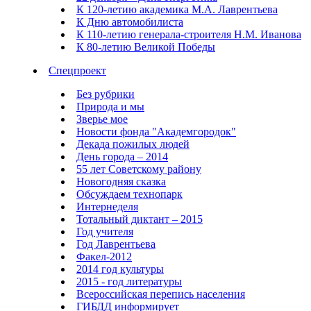
К 120-летию академика М.А. Лаврентьева
К Дню автомобилиста
К 110-летию генерала-строителя Н.М. Иванова
К 80-летию Великой Победы
Спецпроект
Без рубрики
Природа и мы
Зверье мое
Новости фонда "Академгородок"
Декада пожилых людей
День города – 2014
55 лет Советскому району
Новогодняя сказка
Обсуждаем технопарк
Интернеделя
Тотальный диктант – 2015
Год учителя
Год Лаврентьева
Факел-2012
2014 год культуры
2015 - год литературы
Всероссийская перепись населения
ГИБДД информирует