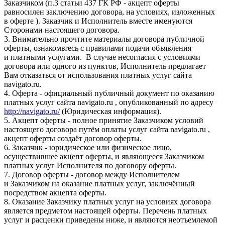
Заказчиком (п.3 статьи 437 ГК РФ - акцепт оферты
равносилен заключению договора, на условиях, изложенных
в оферте ). Заказчик и Исполнитель вместе именуются
Сторонами настоящего договора.
3. Внимательно прочтите материалы договора публичной
оферты, ознакомьтесь с правилами подачи объявления
и платными услугами. В случае несогласия с условиями
договора или одного из пунктов, Исполнитель предлагает
Вам отказаться от использования платных услуг сайта
navigato.ru.
4. Оферта - официальный публичный документ по оказанию
платных услуг сайта navigato.ru , опубликованный по адресу
http://navigato.ru/
(Юридическая информация).
5. Акцепт оферты - полное принятие Заказчиком условий
настоящего договора путём оплаты услуг сайта navigato.ru ,
акцепт оферты создаёт договор оферты.
6. Заказчик - юридическое или физическое лицо,
осуществившее акцепт оферты, и являющееся Заказчиком
платных услуг Исполнителя по договору оферты.
7. Договор оферты - договор между Исполнителем
и Заказчиком на оказание платных услуг, заключённый
посредством акцепта оферты.
8. Оказание Заказчику платных услуг на условиях договора
является предметом настоящей оферты. Перечень платных
услуг и расценки приведены ниже, и являются неотъемлемой