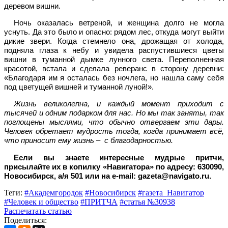
деревом вишни.
Ночь оказалась ветреной, и женщина долго не могла
уснуть. Да это было и опасно: рядом лес, откуда могут выйти
дикие звери. Когда стемнело она, дрожащая от холода,
подняла глаза к небу и увидела распустившиеся цветы
вишни в туманной дымке лунного света. Переполненная
красотой, встала и сделала реверанс в сторону деревни:
«Благодаря им я осталась без ночлега, но нашла саму себя
под цветущей вишней и туманной луной!».
Жизнь великолепна, и каждый момент приходит с
тысячей и одним подарком для нас. Но мы так заняты, так
поглощены мыслями, что обычно отвергаем эти дары.
Человек обретает мудрость тогда, когда принимает всё,
что приносит ему жизнь – с благодарностью.
Если вы знаете интересные мудрые притчи,
присылайте их в копилку «Навигатора» по адресу: 630090,
Новосибирск, а/я 501 или на
e-mail: gazeta@navigato.ru
.
Теги:
#Академгородок
#Новосибирск
#газета_Навигатор
#Человек и общество
#ПРИТЧА
#статья №30938
Распечатать статью
Поделиться: