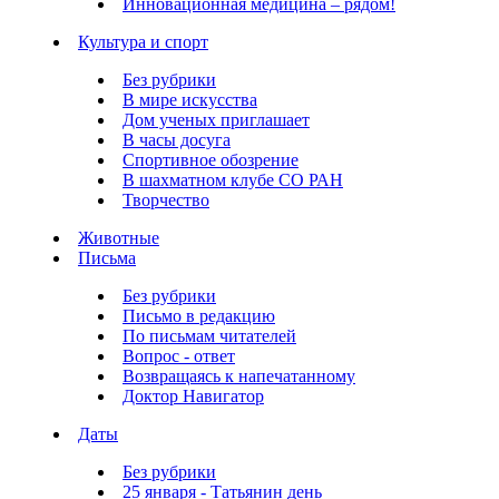
Инновационная медицина – рядом!
Культура и спорт
Без рубрики
В мире искусства
Дом ученых приглашает
В часы досуга
Спортивное обозрение
В шахматном клубе СО РАН
Творчество
Животные
Письма
Без рубрики
Письмо в редакцию
По письмам читателей
Вопрос - ответ
Возвращаясь к напечатанному
Доктор Навигатор
Даты
Без рубрики
25 января - Татьянин день