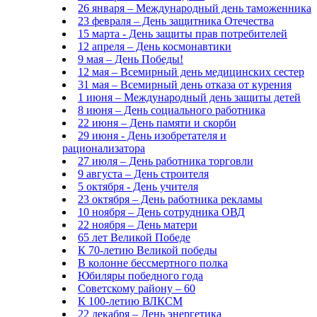
26 января – Международный день таможенника
23 февраля – День защитника Отечества
15 марта - День защиты прав потребителей
12 апреля – День космонавтики
9 мая – День Победы!
12 мая – Всемирный день медицинских сестер
31 мая – Всемирный день отказа от курения
1 июня – Международный день защиты детей
8 июня – День социального работника
22 июня – День памяти и скорби
29 июня - День изобретателя и
рационализатора
27 июля – День работника торговли
9 августа – День строителя
5 октября - День учителя
23 октября – День работника рекламы
10 ноября – День сотрудника ОВД
22 ноября – День матери
65 лет Великой Победе
К 70-летию Великой победы
В колонне бессмертного полка
Юбиляры победного года
Советскому району – 60
К 100-летию ВЛКСМ
22 декабря – День энергетика