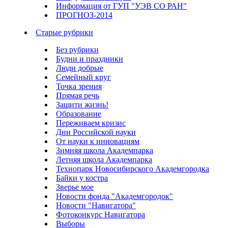
Информация от ГУП "УЭВ СО РАН"
ПРОГНОЗ-2014
Старые рубрики
Без рубрики
Будни и праздники
Люди добрые
Семейный круг
Точка зрения
Прямая речь
Защити жизнь!
Образование
Переживаем кризис
Дни Российской науки
От науки к инновациям
Зимняя школа Академпарка
Летняя школа Академпарка
Технопарк Новосибирского Академгородка
Байки у костра
Зверье мое
Новости фонда "Академгородок"
Новости "Навигатора"
Фотоконкурс Навигатора
Выборы