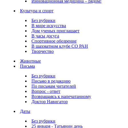
Инновационная медицина – рядом!
Культура и спорт
Без рубрики
В мире искусства
Дом ученых приглашает
В часы досуга
Спортивное обозрение
В шахматном клубе СО РАН
Творчество
Животные
Письма
Без рубрики
Письмо в редакцию
По письмам читателей
Вопрос - ответ
Возвращаясь к напечатанному
Доктор Навигатор
Даты
Без рубрики
25 января - Татьянин день