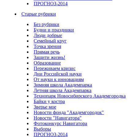
ПРОГНОЗ-2014
Старые рубрики
Без рубрики
Будни и праздники
Люди добрые
Семейный круг
Точка зрения
Прямая речь
Защити жизнь!
Образование
Переживаем кризис
Дни Российской науки
От науки к инновациям
Зимняя школа Академпарка
Летняя школа Академпарка
Технопарк Новосибирского Академгородка
Байки у костра
Зверье мое
Новости фонда "Академгородок"
Новости "Навигатора"
Фотоконкурс Навигатора
Выборы
ПРОГНОЗ-2014