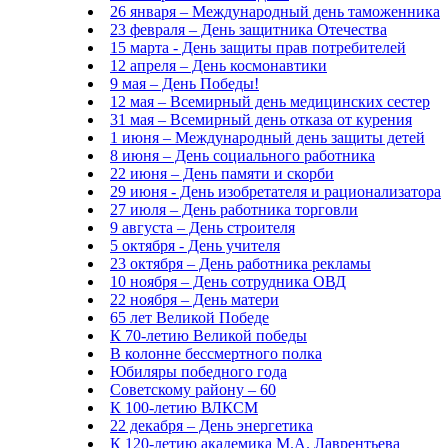
26 января – Международный день таможенника
23 февраля – День защитника Отечества
15 марта - День защиты прав потребителей
12 апреля – День космонавтики
9 мая – День Победы!
12 мая – Всемирный день медицинских сестер
31 мая – Всемирный день отказа от курения
1 июня – Международный день защиты детей
8 июня – День социального работника
22 июня – День памяти и скорби
29 июня - День изобретателя и рационализатора
27 июля – День работника торговли
9 августа – День строителя
5 октября - День учителя
23 октября – День работника рекламы
10 ноября – День сотрудника ОВД
22 ноября – День матери
65 лет Великой Победе
К 70-летию Великой победы
В колонне бессмертного полка
Юбиляры победного года
Советскому району – 60
К 100-летию ВЛКСМ
22 декабря – День энергетика
К 120-летию академика М.А. Лаврентьева