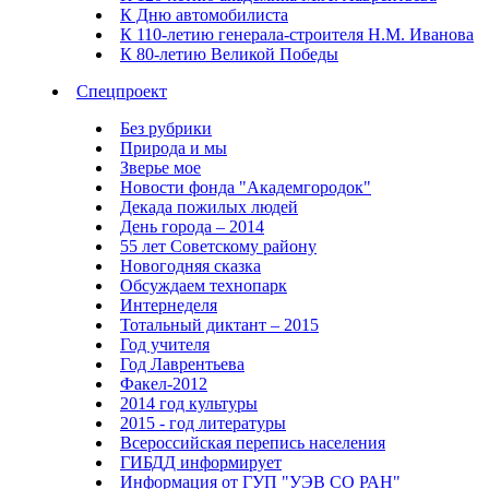
К Дню автомобилиста
К 110-летию генерала-строителя Н.М. Иванова
К 80-летию Великой Победы
Спецпроект
Без рубрики
Природа и мы
Зверье мое
Новости фонда "Академгородок"
Декада пожилых людей
День города – 2014
55 лет Советскому району
Новогодняя сказка
Обсуждаем технопарк
Интернеделя
Тотальный диктант – 2015
Год учителя
Год Лаврентьева
Факел-2012
2014 год культуры
2015 - год литературы
Всероссийская перепись населения
ГИБДД информирует
Информация от ГУП "УЭВ СО РАН"