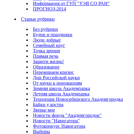
Информация от ГУП "УЭВ СО РАН"
ПРОГНОЗ-2014
Старые рубрики
Без рубрики
Будни и праздники
Люди добрые
Семейный круг
Точка зрения
Прямая речь
Защити жизнь!
Образование
Переживаем кризис
Дни Российской науки
От науки к инновациям
Зимняя школа Академпарка
Летняя школа Академпарка
Технопарк Новосибирского Академгородка
Байки у костра
Зверье мое
Новости фонда "Академгородок"
Новости "Навигатора"
Фотоконкурс Навигатора
Выборы