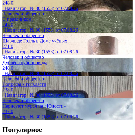
248
0
"Навигатор" № 30 (1553) от 07.08.26
Человек и общество
С праздником!
247
0
"Навигатор" № 30 (1553) от 07.08.26
Человек и общество
Шарль де Голль в Доме учёных
271
0
"Навигатор" № 30 (1553) от 07.08.26
Человек и общество
Дублёр трубопровода
248
0
"Навигатор" № 30 (1553) от 07.08.26
Человек и общество
Вопросы к госвласти
238
0
"Навигатор" № 30 (1553) от 07.08.26
Человек и общество
Нарисуют мурал на «Юности»
237
0
"Навигатор" № 30 (1553) от 07.08.26
Популярное