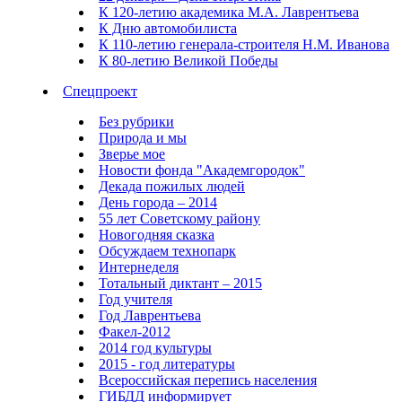
К 120-летию академика М.А. Лаврентьева
К Дню автомобилиста
К 110-летию генерала-строителя Н.М. Иванова
К 80-летию Великой Победы
Спецпроект
Без рубрики
Природа и мы
Зверье мое
Новости фонда "Академгородок"
Декада пожилых людей
День города – 2014
55 лет Советскому району
Новогодняя сказка
Обсуждаем технопарк
Интернеделя
Тотальный диктант – 2015
Год учителя
Год Лаврентьева
Факел-2012
2014 год культуры
2015 - год литературы
Всероссийская перепись населения
ГИБДД информирует