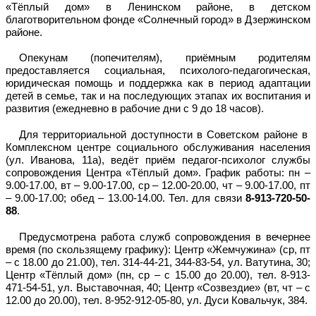
«Тёплый дом» в Ленинском районе, в детском
благотворительном фонде «Солнечный город» в Дзержинском
районе.
Опекунам (попечителям), приёмным родителям
предоставляется социальная, психолого-педагогическая,
юридическая помощь и поддержка как в период адаптации
детей в семье, так и на последующих этапах их воспитания и
развития (ежедневно в рабочие дни с 9 до 18 часов).
Для территориальной доступности в Советском районе в
Комплексном центре социального обслуживания населения
(ул. Иванова, 11а), ведёт приём педагог-психолог службы
сопровождения Центра «Тёплый дом». График работы: пн –
9.00-17.00, вт – 9.00-17.00, ср – 12.00-20.00, чт – 9.00-17.00, пт
– 9.00-17.00; обед – 13.00-14.00. Тел. для связи
8-913-720-50-
88
.
Предусмотрена работа служб сопровождения в вечернее
время (по скользящему графику): Центр «Жемчужина» (ср, пт
– с 18.00 до 21.00), тел. 314-44-21, 344-83-54, ул. Ватутина, 30;
Центр «Тёплый дом» (пн, ср – с 15.00 до 20.00), тел. 8-913-
471-54-51, ул. Выставочная, 40; Центр «Созвездие» (вт, чт – с
12.00 до 20.00), тел. 8-952-912-05-80, ул. Дуси Ковальчук, 384.