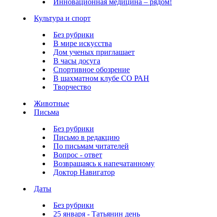
Инновационная медицина – рядом!
Культура и спорт
Без рубрики
В мире искусства
Дом ученых приглашает
В часы досуга
Спортивное обозрение
В шахматном клубе СО РАН
Творчество
Животные
Письма
Без рубрики
Письмо в редакцию
По письмам читателей
Вопрос - ответ
Возвращаясь к напечатанному
Доктор Навигатор
Даты
Без рубрики
25 января - Татьянин день