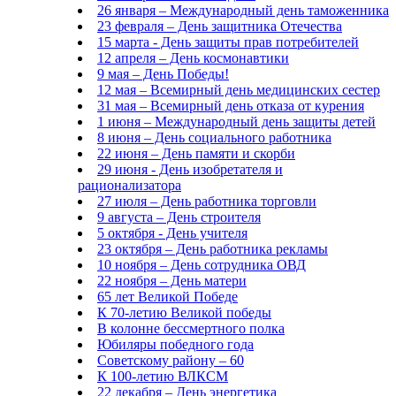
26 января – Международный день таможенника
23 февраля – День защитника Отечества
15 марта - День защиты прав потребителей
12 апреля – День космонавтики
9 мая – День Победы!
12 мая – Всемирный день медицинских сестер
31 мая – Всемирный день отказа от курения
1 июня – Международный день защиты детей
8 июня – День социального работника
22 июня – День памяти и скорби
29 июня - День изобретателя и
рационализатора
27 июля – День работника торговли
9 августа – День строителя
5 октября - День учителя
23 октября – День работника рекламы
10 ноября – День сотрудника ОВД
22 ноября – День матери
65 лет Великой Победе
К 70-летию Великой победы
В колонне бессмертного полка
Юбиляры победного года
Советскому району – 60
К 100-летию ВЛКСМ
22 декабря – День энергетика