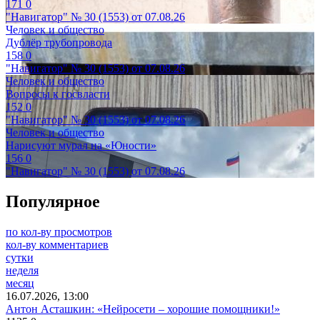
171
0
"Навигатор" № 30 (1553) от 07.08.26
Человек и общество
Дублёр трубопровода
158
0
"Навигатор" № 30 (1553) от 07.08.26
Человек и общество
Вопросы к госвласти
152
0
"Навигатор" № 30 (1553) от 07.08.26
Человек и общество
Нарисуют мурал на «Юности»
156
0
"Навигатор" № 30 (1553) от 07.08.26
Популярное
по кол-ву просмотров
кол-ву комментариев
сутки
неделя
месяц
16.07.2026, 13:00
Антон Асташкин: «Нейросети – хорошие помощники!»