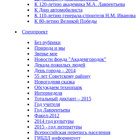
К 120-летию академика М.А. Лаврентьева
К Дню автомобилиста
К 110-летию генерала-строителя Н.М. Иванова
К 80-летию Великой Победы
Спецпроект
Без рубрики
Природа и мы
Зверье мое
Новости фонда "Академгородок"
Декада пожилых людей
День города – 2014
55 лет Советскому району
Новогодняя сказка
Обсуждаем технопарк
Интернеделя
Тотальный диктант – 2015
Год учителя
Год Лаврентьева
Факел-2012
2014 год культуры
2015 - год литературы
Всероссийская перепись населения
ГИБДД информирует