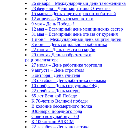
26 января – Международный день таможенника
23 февраля – День защитника Отечества
15 марта - День защиты прав потребителей
12 апреля – День космонавтики
9 мая – День Победы!
12 мая – Всемирный день медицинских сестер
31 мая – Всемирный день отказа от курения
1 июня – Международный день защиты детей
8 июня – День социального работника
22 июня – День памяти и скорби
29 июня - День изобретателя и
рационализатора
27 июля – День работника торговли
9 августа – День строителя
5 октября - День учителя
23 октября – День работника рекламы
10 ноября – День сотрудника ОВД
22 ноября – День матери
65 лет Великой Победе
К 70-летию Великой победы
В колонне бессмертного полка
Юбиляры победного года
Советскому району – 60
К 100-летию ВЛКСМ
22 декабря – День энергетика