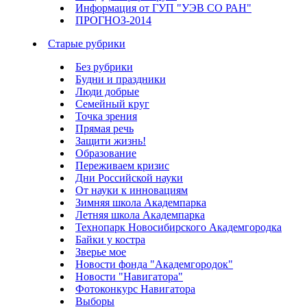
Информация от ГУП "УЭВ СО РАН"
ПРОГНОЗ-2014
Старые рубрики
Без рубрики
Будни и праздники
Люди добрые
Семейный круг
Точка зрения
Прямая речь
Защити жизнь!
Образование
Переживаем кризис
Дни Российской науки
От науки к инновациям
Зимняя школа Академпарка
Летняя школа Академпарка
Технопарк Новосибирского Академгородка
Байки у костра
Зверье мое
Новости фонда "Академгородок"
Новости "Навигатора"
Фотоконкурс Навигатора
Выборы