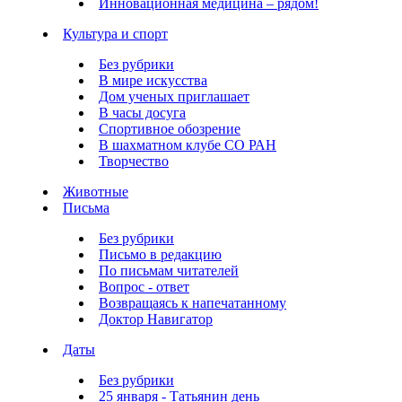
Инновационная медицина – рядом!
Культура и спорт
Без рубрики
В мире искусства
Дом ученых приглашает
В часы досуга
Спортивное обозрение
В шахматном клубе СО РАН
Творчество
Животные
Письма
Без рубрики
Письмо в редакцию
По письмам читателей
Вопрос - ответ
Возвращаясь к напечатанному
Доктор Навигатор
Даты
Без рубрики
25 января - Татьянин день