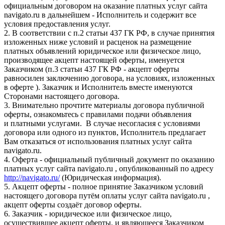
официальным договором на оказание платных услуг сайта
navigato.ru в дальнейшем - Исполнитель и содержит все
условия предоставления услуг.
2. В соответствии с п.2 статьи 437 ГК РФ, в случае принятия
изложенных ниже условий и расценок на размещение
платных объявлений юридическое или физическое лицо,
производящее акцепт настоящей оферты, именуется
Заказчиком (п.3 статьи 437 ГК РФ - акцепт оферты
равносилен заключению договора, на условиях, изложенных
в оферте ). Заказчик и Исполнитель вместе именуются
Сторонами настоящего договора.
3. Внимательно прочтите материалы договора публичной
оферты, ознакомьтесь с правилами подачи объявления
и платными услугами. В случае несогласия с условиями
договора или одного из пунктов, Исполнитель предлагает
Вам отказаться от использования платных услуг сайта
navigato.ru.
4. Оферта - официальный публичный документ по оказанию
платных услуг сайта navigato.ru , опубликованный по адресу
http://navigato.ru/
(Юридическая информация).
5. Акцепт оферты - полное принятие Заказчиком условий
настоящего договора путём оплаты услуг сайта navigato.ru ,
акцепт оферты создаёт договор оферты.
6. Заказчик - юридическое или физическое лицо,
осуществившее акцепт оферты, и являющееся Заказчиком