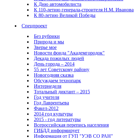
К Дню автомобилиста
К 110-летию генерала-строителя Н.М. Иванова
К 80-летию Великой Победы
Спецпроект
Без рубрики
Природа и мы
Зверье мое
Новости фонда "Академгородок"
Декада пожилых людей
День города – 2014
55 лет Советскому району
Новогодняя сказка
Обсуждаем технопарк
Интернеделя
Тотальный диктант – 2015
Год учителя
Год Лаврентьева
Факел-2012
2014 год культуры
2015 - год литературы
Всероссийская перепись населения
ГИБДД информирует
Информация от ГУП "УЭВ СО РАН"