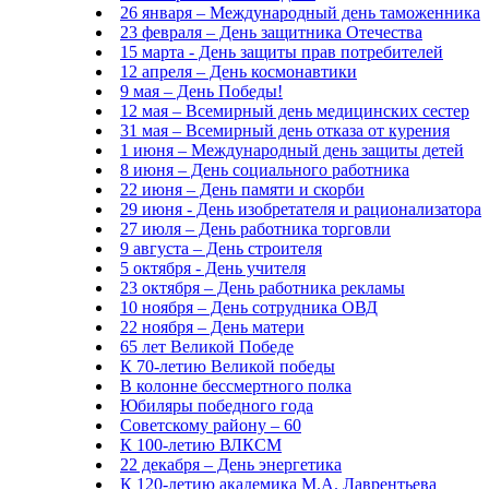
26 января – Международный день таможенника
23 февраля – День защитника Отечества
15 марта - День защиты прав потребителей
12 апреля – День космонавтики
9 мая – День Победы!
12 мая – Всемирный день медицинских сестер
31 мая – Всемирный день отказа от курения
1 июня – Международный день защиты детей
8 июня – День социального работника
22 июня – День памяти и скорби
29 июня - День изобретателя и рационализатора
27 июля – День работника торговли
9 августа – День строителя
5 октября - День учителя
23 октября – День работника рекламы
10 ноября – День сотрудника ОВД
22 ноября – День матери
65 лет Великой Победе
К 70-летию Великой победы
В колонне бессмертного полка
Юбиляры победного года
Советскому району – 60
К 100-летию ВЛКСМ
22 декабря – День энергетика
К 120-летию академика М.А. Лаврентьева