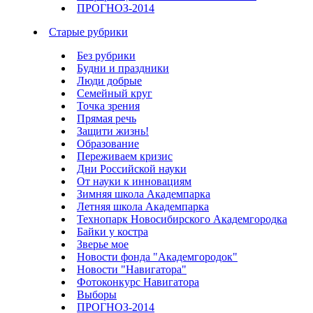
ПРОГНОЗ-2014
Старые рубрики
Без рубрики
Будни и праздники
Люди добрые
Семейный круг
Точка зрения
Прямая речь
Защити жизнь!
Образование
Переживаем кризис
Дни Российской науки
От науки к инновациям
Зимняя школа Академпарка
Летняя школа Академпарка
Технопарк Новосибирского Академгородка
Байки у костра
Зверье мое
Новости фонда "Академгородок"
Новости "Навигатора"
Фотоконкурс Навигатора
Выборы
ПРОГНОЗ-2014