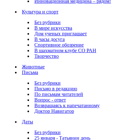
Инновационная медицина – рядом!
Культура и спорт
Без рубрики
В мире искусства
Дом ученых приглашает
В часы досуга
Спортивное обозрение
В шахматном клубе СО РАН
Творчество
Животные
Письма
Без рубрики
Письмо в редакцию
По письмам читателей
Вопрос - ответ
Возвращаясь к напечатанному
Доктор Навигатор
Даты
Без рубрики
25 января - Татьянин день