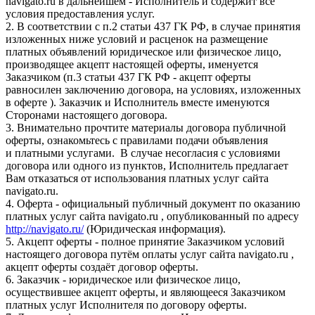
navigato.ru в дальнейшем - Исполнитель и содержит все
условия предоставления услуг.
2. В соответствии с п.2 статьи 437 ГК РФ, в случае принятия
изложенных ниже условий и расценок на размещение
платных объявлений юридическое или физическое лицо,
производящее акцепт настоящей оферты, именуется
Заказчиком (п.3 статьи 437 ГК РФ - акцепт оферты
равносилен заключению договора, на условиях, изложенных
в оферте ). Заказчик и Исполнитель вместе именуются
Сторонами настоящего договора.
3. Внимательно прочтите материалы договора публичной
оферты, ознакомьтесь с правилами подачи объявления
и платными услугами. В случае несогласия с условиями
договора или одного из пунктов, Исполнитель предлагает
Вам отказаться от использования платных услуг сайта
navigato.ru.
4. Оферта - официальный публичный документ по оказанию
платных услуг сайта navigato.ru , опубликованный по адресу
http://navigato.ru/
(Юридическая информация).
5. Акцепт оферты - полное принятие Заказчиком условий
настоящего договора путём оплаты услуг сайта navigato.ru ,
акцепт оферты создаёт договор оферты.
6. Заказчик - юридическое или физическое лицо,
осуществившее акцепт оферты, и являющееся Заказчиком
платных услуг Исполнителя по договору оферты.