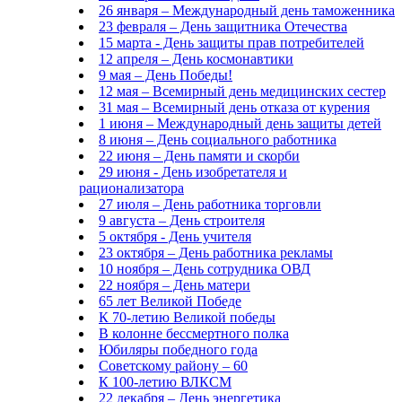
26 января – Международный день таможенника
23 февраля – День защитника Отечества
15 марта - День защиты прав потребителей
12 апреля – День космонавтики
9 мая – День Победы!
12 мая – Всемирный день медицинских сестер
31 мая – Всемирный день отказа от курения
1 июня – Международный день защиты детей
8 июня – День социального работника
22 июня – День памяти и скорби
29 июня - День изобретателя и
рационализатора
27 июля – День работника торговли
9 августа – День строителя
5 октября - День учителя
23 октября – День работника рекламы
10 ноября – День сотрудника ОВД
22 ноября – День матери
65 лет Великой Победе
К 70-летию Великой победы
В колонне бессмертного полка
Юбиляры победного года
Советскому району – 60
К 100-летию ВЛКСМ
22 декабря – День энергетика