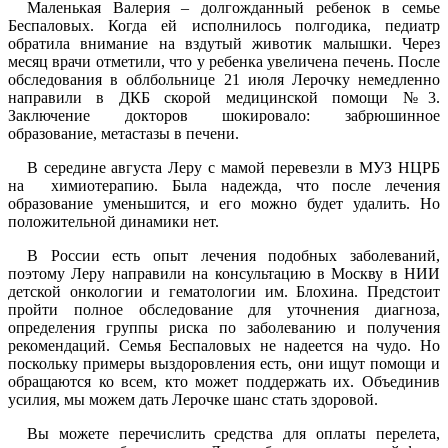
Маленькая Валерия – долгожданный ребенок в семье
Беспаловых. Когда ей исполнилось полгодика, педиатр
обратила внимание на вздутый животик малышки. Через
месяц врачи отметили, что у ребенка увеличена печень. После
обследования в облбольнице 21 июля Лерочку немедленно
направили в ДКБ скорой медицинской помощи №3.
Заключение докторов шокировало: забрюшинное
образование, метастазы в печени.
В середине августа Леру с мамой перевезли в МУЗ НЦРБ
на
химиотерапию. Была надежда, что после лечения
образование уменьшится, и его можно будет удалить. Но
положительной динамики нет.
В России есть опыт лечения подобных заболеваний,
поэтому Леру направили на консультацию в Москву в НИИ
детской онкологии и гематологии им. Блохина. Предстоит
пройти полное обследование для уточнения диагноза,
определения группы риска по заболеванию и получения
рекомендаций. Семья Беспаловых не надеется на чудо. Но
поскольку примеры выздоровления есть, они ищут помощи и
обращаются ко всем, кто может поддержать их. Объединив
усилия, мы можем дать Лерочке шанс стать здоровой.
Вы можете перечислить средства для оплаты перелета,