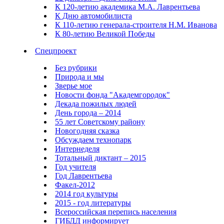
К 120-летию академика М.А. Лаврентьева
К Дню автомобилиста
К 110-летию генерала-строителя Н.М. Иванова
К 80-летию Великой Победы
Спецпроект
Без рубрики
Природа и мы
Зверье мое
Новости фонда "Академгородок"
Декада пожилых людей
День города – 2014
55 лет Советскому району
Новогодняя сказка
Обсуждаем технопарк
Интернеделя
Тотальный диктант – 2015
Год учителя
Год Лаврентьева
Факел-2012
2014 год культуры
2015 - год литературы
Всероссийская перепись населения
ГИБДД информирует