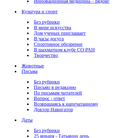
Инновационная медицина – рядом!
Культура и спорт
Без рубрики
В мире искусства
Дом ученых приглашает
В часы досуга
Спортивное обозрение
В шахматном клубе СО РАН
Творчество
Животные
Письма
Без рубрики
Письмо в редакцию
По письмам читателей
Вопрос - ответ
Возвращаясь к напечатанному
Доктор Навигатор
Даты
Без рубрики
25 января - Татьянин день