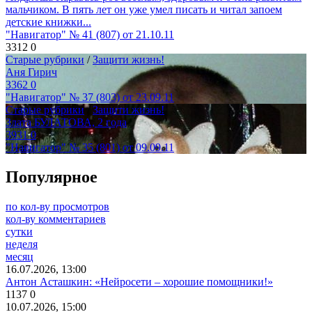
мальчиком. В пять лет он уже умел писать и читал запоем
детские книжки...
"Навигатор" № 41 (807) от 21.10.11
3312
0
Старые рубрики
/
Защити жизнь!
Аня Гирич
3362
0
"Навигатор" № 37 (803) от 23.09.11
Старые рубрики
/
Защити жизнь!
Злата БУЛАТОВА, 2 года
3931
0
"Навигатор" № 35 (801) от 09.09.11
Популярное
по кол-ву просмотров
кол-ву комментариев
сутки
неделя
месяц
16.07.2026, 13:00
Антон Асташкин: «Нейросети – хорошие помощники!»
1137
0
10.07.2026, 15:00