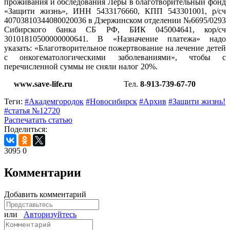
проживания и обследования Леры в
благотворительный фонд
«Защити жизнь», ИНН 5433176660, КПП 543301001, р/сч
40703810344080020036 в Дзержинском отделении №6695/0293
Сибирского банка СБ РФ, БИК 045004641, кор/сч
30101810500000000641. В «Назначение платежа» надо
указать: «Благотворительное пожертвование на лечение детей
с онкогематологическими заболеваниями», чтобы с
перечисленной суммы не сняли налог 20%.
www
.
save
-
life
.
ru
Тел.
8-913-739-67-70
Теги:
#Академгородок
#Новосибирск
#Архив
#Защити жизнь!
#статья №12720
Распечатать статью
Поделиться:
3095
0
Комментарии
Добавить комментарий
или
Авторизуйтесь