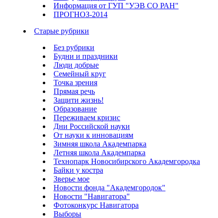
Информация от ГУП "УЭВ СО РАН"
ПРОГНОЗ-2014
Старые рубрики
Без рубрики
Будни и праздники
Люди добрые
Семейный круг
Точка зрения
Прямая речь
Защити жизнь!
Образование
Переживаем кризис
Дни Российской науки
От науки к инновациям
Зимняя школа Академпарка
Летняя школа Академпарка
Технопарк Новосибирского Академгородка
Байки у костра
Зверье мое
Новости фонда "Академгородок"
Новости "Навигатора"
Фотоконкурс Навигатора
Выборы