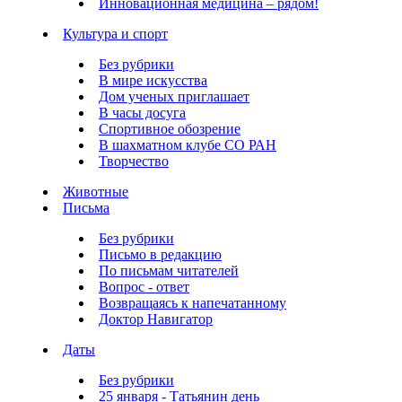
Инновационная медицина – рядом!
Культура и спорт
Без рубрики
В мире искусства
Дом ученых приглашает
В часы досуга
Спортивное обозрение
В шахматном клубе СО РАН
Творчество
Животные
Письма
Без рубрики
Письмо в редакцию
По письмам читателей
Вопрос - ответ
Возвращаясь к напечатанному
Доктор Навигатор
Даты
Без рубрики
25 января - Татьянин день