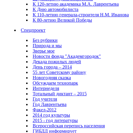
К 120-летию академика М.А. Лаврентьева
К Дню автомобилиста
К 110-летию генерала-строителя Н.М. Иванова
К 80-летию Великой Победы
Спецпроект
Без рубрики
Природа и мы
Зверье мое
Новости фонда "Академгородок"
Декада пожилых людей
День города – 2014
55 лет Советскому району
Новогодняя сказка
Обсуждаем технопарк
Интернеделя
Тотальный диктант – 2015
Год учителя
Год Лаврентьева
Факел-2012
2014 год культуры
2015 - год литературы
Всероссийская перепись населения
ГИБДД информирует