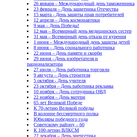
26 января – Международный день таможенника
23 февраля – День защитника Отечества
15 марта - День защиты прав потребителей
12 апреля – День космонавтики
9 мая – День Победы!
12 мая – Всемирный день медицинских сестер
31 мая – Всемирный день отказа от курения
1 июня – Международный день защиты детей
8 июня – День социального работника
22 июня – День памяти и скорби
29 июня - День изобретателя и
рационализатора
27 июля – День работника торговли
9 августа – День строителя
5 октября - День учителя
23 октября – День работника рекламы
10 ноября – День сотрудника ОВД
22 ноября – День матери
65 лет Великой Победе
К 70-летию Великой победы
В колонне бессмертного полка
Юбиляры победного года
Советскому району – 60
К 100-летию ВЛКСМ
22 декабря – День энергетика