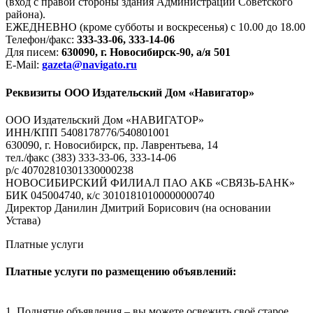
(вход с правой стороны здания Администрации Советского
района).
ЕЖЕДНЕВНО (кроме субботы и воскресенья) с 10.00 до 18.00
Телефон/факс:
333-33-06, 333-14-06
Для писем:
630090, г. Новосибирск-90, а/я 501
E-Mail:
gazeta@navigato.ru
Реквизиты ООО Издательский Дом «Навигатор»
ООО Издательский Дом «НАВИГАТОР»
ИНН/КПП 5408178776/540801001
630090, г. Новосибирск, пр. Лаврентьева, 14
тел./факс (383) 333-33-06, 333-14-06
р/с 40702810301330000238
НОВОСИБИРСКИЙ ФИЛИАЛ ПАО АКБ «СВЯЗЬ-БАНК»
БИК 045004740, к/с 30101810100000000740
Директор Данилин Дмитрий Борисович (на основании
Устава)
Платные услуги
Платные услуги по размещению объявлений:
1. Поднятие объявления – вы можете освежить своё старое