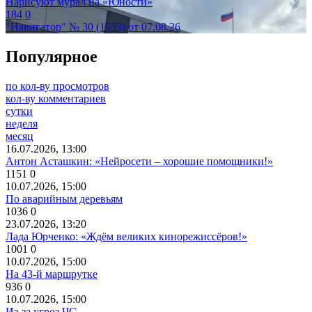
Нарисуют мурал на «Юности»
184
0
"Навигатор" № 30 (1553) от 07.08.26
Популярное
по кол-ву просмотров
кол-ву комментариев
сутки
неделя
месяц
16.07.2026, 13:00
Антон Асташкин: «Нейросети – хорошие помощники!»
1151
0
10.07.2026, 15:00
По аварийным деревьям
1036
0
23.07.2026, 13:20
Лада Юрченко: «Ждём великих кинорежиссёров!»
1001
0
10.07.2026, 15:00
На 43-й маршрутке
936
0
10.07.2026, 15:00
Из-за угроз ЧС