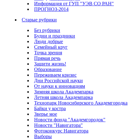
Информация от ГУП "УЭВ СО РАН"
ПРОГНОЗ-2014
Старые рубрики
Без рубрики
Будни и праздники
Люди добрые
Семейный круг
Точка зрения
Прямая речь
Защити жизнь!
Образование
Переживаем кризис
Дни Российской науки
От науки к инновациям
Зимняя школа Академпарка
Летняя школа Академпарка
Технопарк Новосибирского Академгородка
Байки у костра
Зверье мое
Новости фонда "Академгородок"
Новости "Навигатора"
Фотоконкурс Навигатора
Выборы