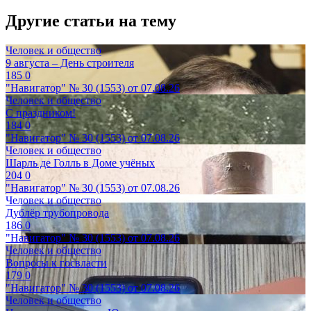
Другие статьи на тему
Человек и общество
9 августа – День строителя
185
0
"Навигатор" № 30 (1553) от 07.08.26
Человек и общество
С праздником!
184
0
"Навигатор" № 30 (1553) от 07.08.26
Человек и общество
Шарль де Голль в Доме учёных
204
0
"Навигатор" № 30 (1553) от 07.08.26
Человек и общество
Дублёр трубопровода
186
0
"Навигатор" № 30 (1553) от 07.08.26
Человек и общество
Вопросы к госвласти
179
0
"Навигатор" № 30 (1553) от 07.08.26
Человек и общество