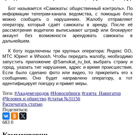
Бот называется «Самокаты: общественный контроль». По
информации телеграм-канала ведомства, с помощью бота
можно сообщить о нарушениях. Жалобу отправляют
оператору, который сдаёт самокаты в аренду. После её
рассмотрения водителю выписывают штраф или блокируют
аккаунт без возможности арендовать самокаты в
дальнейшем.
К боту подключены три крупных оператора: Яндекс GO,
МТС Юрент и Whoosh. Чтобы передать жалобу, необходимо
запустить приложение @Samokat_ru_bot, выбрать страну и
город, указать тип нарушения, адрес и время происшествия.
Если было сделано фото или видео, то прикрепить его к
сообщению. Оно будет направлено оператору, а тот
идентифицирует поездку и примет меры.
Теги:
#Академгородок
#Новосибирск
#газета_Навигатор
#Человек и общество
#статья №31156
Распечатать статью
Поделиться:
683
0