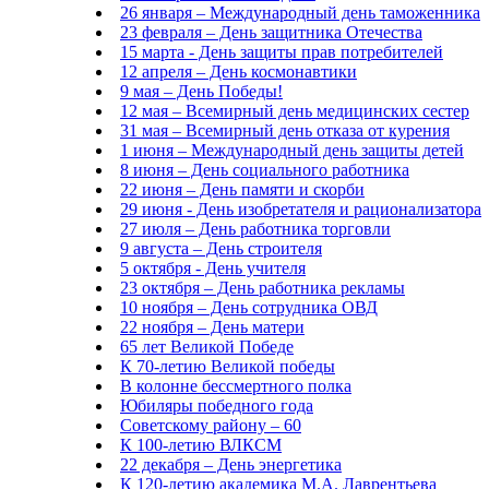
26 января – Международный день таможенника
23 февраля – День защитника Отечества
15 марта - День защиты прав потребителей
12 апреля – День космонавтики
9 мая – День Победы!
12 мая – Всемирный день медицинских сестер
31 мая – Всемирный день отказа от курения
1 июня – Международный день защиты детей
8 июня – День социального работника
22 июня – День памяти и скорби
29 июня - День изобретателя и рационализатора
27 июля – День работника торговли
9 августа – День строителя
5 октября - День учителя
23 октября – День работника рекламы
10 ноября – День сотрудника ОВД
22 ноября – День матери
65 лет Великой Победе
К 70-летию Великой победы
В колонне бессмертного полка
Юбиляры победного года
Советскому району – 60
К 100-летию ВЛКСМ
22 декабря – День энергетика
К 120-летию академика М.А. Лаврентьева