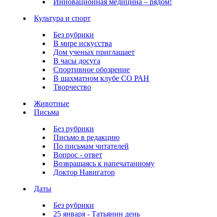
Инновационная медицина – рядом!
Культура и спорт
Без рубрики
В мире искусства
Дом ученых приглашает
В часы досуга
Спортивное обозрение
В шахматном клубе СО РАН
Творчество
Животные
Письма
Без рубрики
Письмо в редакцию
По письмам читателей
Вопрос - ответ
Возвращаясь к напечатанному
Доктор Навигатор
Даты
Без рубрики
25 января - Татьянин день