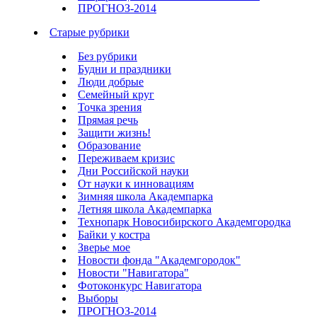
ПРОГНОЗ-2014
Старые рубрики
Без рубрики
Будни и праздники
Люди добрые
Семейный круг
Точка зрения
Прямая речь
Защити жизнь!
Образование
Переживаем кризис
Дни Российской науки
От науки к инновациям
Зимняя школа Академпарка
Летняя школа Академпарка
Технопарк Новосибирского Академгородка
Байки у костра
Зверье мое
Новости фонда "Академгородок"
Новости "Навигатора"
Фотоконкурс Навигатора
Выборы
ПРОГНОЗ-2014