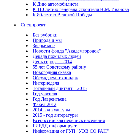
К Дню автомобилиста
К 110-летию генерала-строителя Н.М. Иванова
К 80-летию Великой Победы
Спецпроект
Без рубрики
Природа и мы
Зверье мое
Новости фонда "Академгородок"
Декада пожилых людей
День города – 2014
55 лет Советскому району
Новогодняя сказка
Обсуждаем технопарк
Интернеделя
Тотальный диктант – 2015
Год учителя
Год Лаврентьева
Факел-2012
2014 год культуры
2015 - год литературы
Всероссийская перепись населения
ГИБДД информирует
Информация от ГУП "УЭВ СО РАН"