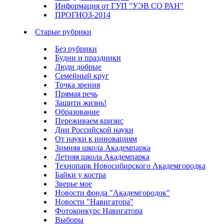
Информация от ГУП "УЭВ СО РАН"
ПРОГНОЗ-2014
Старые рубрики
Без рубрики
Будни и праздники
Люди добрые
Семейный круг
Точка зрения
Прямая речь
Защити жизнь!
Образование
Переживаем кризис
Дни Российской науки
От науки к инновациям
Зимняя школа Академпарка
Летняя школа Академпарка
Технопарк Новосибирского Академгородка
Байки у костра
Зверье мое
Новости фонда "Академгородок"
Новости "Навигатора"
Фотоконкурс Навигатора
Выборы