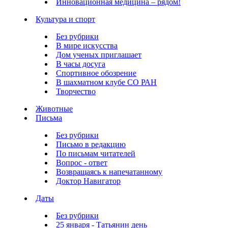
Инновационная медицина – рядом!
Культура и спорт
Без рубрики
В мире искусства
Дом ученых приглашает
В часы досуга
Спортивное обозрение
В шахматном клубе СО РАН
Творчество
Животные
Письма
Без рубрики
Письмо в редакцию
По письмам читателей
Вопрос - ответ
Возвращаясь к напечатанному
Доктор Навигатор
Даты
Без рубрики
25 января - Татьянин день