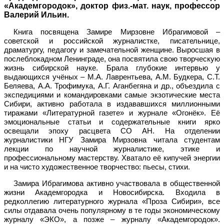
«Академгородок», доктор физ.-мат. наук, профессор
Валерий Ильин.
Книга посвящена Замире Мирзовне Ибрагимовой –
советской и российской журналистке, писательнице,
драматургу, педагогу и замечательной женщине. Выросшая в
послеблокадном Ленинграде, она посвятила свою творческую
жизнь сибирской науке. Брала глубокие интервью у
выдающихся учёных – М.А. Лаврентьева, А.М. Будкера, С.Т.
Беляева, А.А. Трофимука, А.Г. Аганбегяна и др., объездила с
экспедициями и командировками самые экзотические места
Сибири, активно работала в издававшихся миллионными
тиражами «Литературной газете» и журнале «Огонёк». Её
эмоциональные статьи и содержательные книги ярко
освещали эпоху расцвета СО АН. На отделении
журналистики НГУ Замира Мирзовна читала студентам
лекции по научной журналистике, этике и
профессиональному мастерству. Хватало её кипучей энергии
и на чисто художественное творчество: пьесы, стихи.
Замира Ибрагимова активно участвовала в общественной
жизни Академгородка и Новосибирска. Входила в
редколлегию литературного журнала «Проза Сибири», все
силы отдавала очень популярному в те годы экономическому
журналу «ЭКО», а позже – журналу «Академгородок».