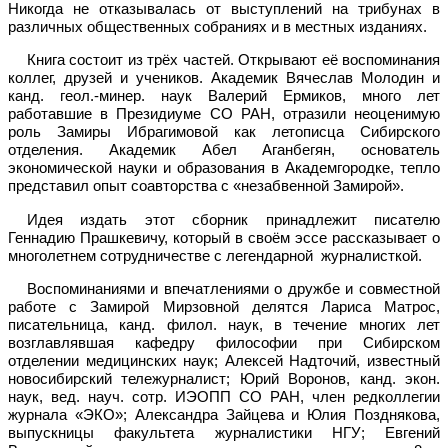
Никогда не отказывалась от выступлений на трибунах в
различных общественных собраниях и в местных изданиях.
Книга состоит из трёх частей. Открывают её воспоминания
коллег, друзей и учеников. Академик Вячеслав Молодин и
канд. геол.-минер. наук Валерий Ермиков, много лет
работавшие в Президиуме СО РАН, отразили неоценимую
роль Замиры Ибрагимовой как летописца Сибирского
отделения. Академик Абел Аганбегян, основатель
экономической науки и образования в Академгородке, тепло
представил опыт соавторства с «незабвенной Замирой».
Идея издать этот сборник принадлежит писателю
Геннадию Прашкевичу, который в своём эссе рассказывает о
многолетнем сотрудничестве с легендарной журналисткой.
Воспоминаниями и впечатлениями о дружбе и совместной
работе с Замирой Мирзовной делятся Лариса Матрос,
писательница, канд. филол. наук, в течение многих лет
возглавлявшая кафедру философии при Сибирском
отделении медицинских наук; Алексей Надточий, известный
новосибирский тележурналист; Юрий Воронов, канд. экон.
наук, вед. науч. сотр. ИЭОПП СО РАН, член редколлегии
журнала «ЭКО»; Александра Зайцева и Юлия Позднякова,
выпускницы факультета журналистики НГУ; Евгений