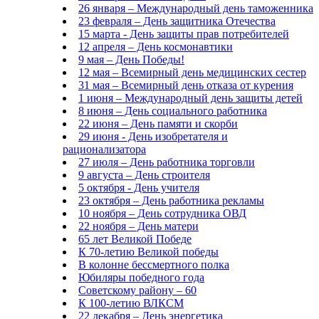
26 января – Международный день таможенника
23 февраля – День защитника Отечества
15 марта - День защиты прав потребителей
12 апреля – День космонавтики
9 мая – День Победы!
12 мая – Всемирный день медицинских сестер
31 мая – Всемирный день отказа от курения
1 июня – Международный день защиты детей
8 июня – День социального работника
22 июня – День памяти и скорби
29 июня - День изобретателя и
рационализатора
27 июля – День работника торговли
9 августа – День строителя
5 октября - День учителя
23 октября – День работника рекламы
10 ноября – День сотрудника ОВД
22 ноября – День матери
65 лет Великой Победе
К 70-летию Великой победы
В колонне бессмертного полка
Юбиляры победного года
Советскому району – 60
К 100-летию ВЛКСМ
22 декабря – День энергетика