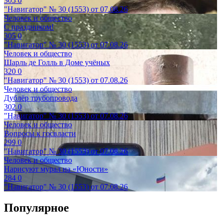
305
0
"Навигатор" № 30 (1553) от 07.08.26
Человек и общество
С праздником!
305
0
"Навигатор" № 30 (1553) от 07.08.26
Человек и общество
Шарль де Голль в Доме учёных
320
0
"Навигатор" № 30 (1553) от 07.08.26
Человек и общество
Дублёр трубопровода
302
0
"Навигатор" № 30 (1553) от 07.08.26
Человек и общество
Вопросы к госвласти
299
0
"Навигатор" № 30 (1553) от 07.08.26
Человек и общество
Нарисуют мурал на «Юности»
284
0
"Навигатор" № 30 (1553) от 07.08.26
Популярное