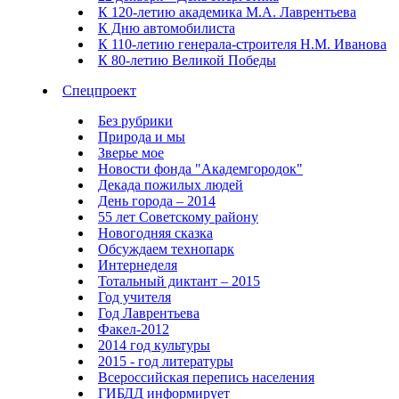
К 120-летию академика М.А. Лаврентьева
К Дню автомобилиста
К 110-летию генерала-строителя Н.М. Иванова
К 80-летию Великой Победы
Спецпроект
Без рубрики
Природа и мы
Зверье мое
Новости фонда "Академгородок"
Декада пожилых людей
День города – 2014
55 лет Советскому району
Новогодняя сказка
Обсуждаем технопарк
Интернеделя
Тотальный диктант – 2015
Год учителя
Год Лаврентьева
Факел-2012
2014 год культуры
2015 - год литературы
Всероссийская перепись населения
ГИБДД информирует