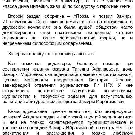
Вишневский, писатель и драматург, а также ученик 8-го
класса Дима Вилейко, живший по соседству с героиней книги.
Второй раздел сборника – «Проза и поэзия Замиры
Ибрагимовой». Соратники вспоминают, что на посиделках в
дружеских компаниях она была душой общества, часто
декламировала свои поэтические экспромты, которые
отличались не только завершённостью формы, но и
непременным философским содержанием.
Завершают книгу фотографии разных лет.
Как отмечают редакторы, большую помощь при
составлении издания оказала Татьяна Афанасьева, дочь
Замиры Мирзовны: она поделилась семейным фотоархивом.
Ценные материалы предоставила Виктория Беленко,
завкафедрой отделения журналистики ГИ НГУ. У неё
сохранились поэтические напутствия выпускникам-
журналистам и творческие задания для вступительных
испытаний абитуриентам авторства Замиры Ибрагимовой.
Книга адресована прежде всего тем, кто интересуется
историей Академгородка и сибирской научной журналистики.
В ней не только характеризуется публицистическое и
творческое наследие Замиры Ибрагимовой, но и отражены её
впечатления и рассуждения о горячо любимом