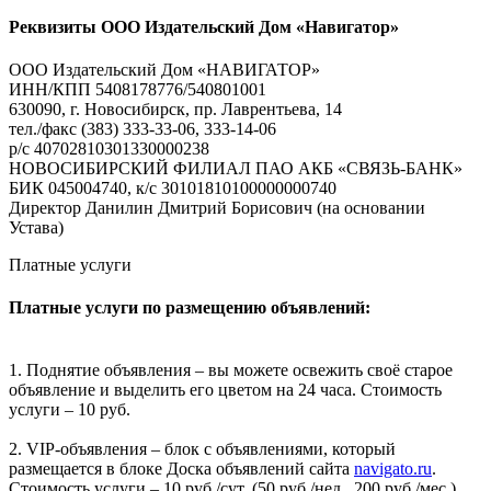
Реквизиты ООО Издательский Дом «Навигатор»
ООО Издательский Дом «НАВИГАТОР»
ИНН/КПП 5408178776/540801001
630090, г. Новосибирск, пр. Лаврентьева, 14
тел./факс (383) 333-33-06, 333-14-06
р/с 40702810301330000238
НОВОСИБИРСКИЙ ФИЛИАЛ ПАО АКБ «СВЯЗЬ-БАНК»
БИК 045004740, к/с 30101810100000000740
Директор Данилин Дмитрий Борисович (на основании
Устава)
Платные услуги
Платные услуги по размещению объявлений:
1. Поднятие объявления – вы можете освежить своё старое
объявление и выделить его цветом на 24 часа. Стоимость
услуги – 10 руб.
2. VIP-объявления – блок с объявлениями, который
размещается в блоке Доска объявлений сайта
navigato.ru
.
Стоимость услуги – 10 руб./сут. (50 руб./нед., 200 руб./мес.).