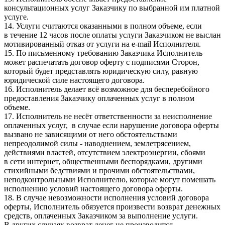
консультационных услуг Заказчику по выбранной им платной
услуге.
14. Услуги считаются оказанными в полном объеме, если
в течение 12 часов после оплаты услуги Заказчиком не выслан
мотивированный отказ от услуги на e-mail Исполнителя.
15. По письменному требованию Заказчика Исполнитель
может распечатать договор оферту с подписями Сторон,
который будет представлять юридическую силу, равную
юридической силе настоящего договора.
16. Исполнитель делает всё возможное для бесперебойного
предоставления Заказчику оплаченных услуг в полном
объеме.
17. Исполнитель не несёт ответственности за неисполнение
оплаченных услуг, в случае если нарушение договора оферты
вызвано не зависящими от него обстоятельствами
непреодолимой силы - наводнением, землетрясением,
действиями властей, отсутствием электроэнергии, сбоями
в сети интернет, общественными беспорядками, другими
стихийными бедствиями и прочими обстоятельствами,
неподконтрольными Исполнителю, которые могут помешать
исполнению условий настоящего договора оферты.
18. В случае невозможности исполнения условий договора
оферты, Исполнитель обязуется произвести возврат денежных
средств, оплаченных Заказчиком за выполнение услуги.
В других случаях возврат денег не производится.