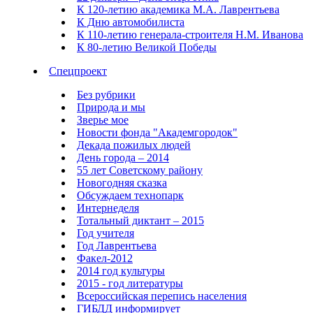
К 120-летию академика М.А. Лаврентьева
К Дню автомобилиста
К 110-летию генерала-строителя Н.М. Иванова
К 80-летию Великой Победы
Спецпроект
Без рубрики
Природа и мы
Зверье мое
Новости фонда "Академгородок"
Декада пожилых людей
День города – 2014
55 лет Советскому району
Новогодняя сказка
Обсуждаем технопарк
Интернеделя
Тотальный диктант – 2015
Год учителя
Год Лаврентьева
Факел-2012
2014 год культуры
2015 - год литературы
Всероссийская перепись населения
ГИБДД информирует