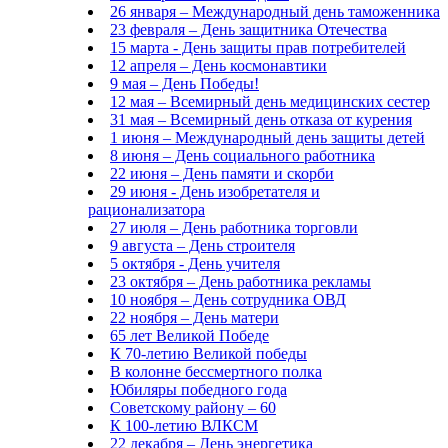
26 января – Международный день таможенника
23 февраля – День защитника Отечества
15 марта - День защиты прав потребителей
12 апреля – День космонавтики
9 мая – День Победы!
12 мая – Всемирный день медицинских сестер
31 мая – Всемирный день отказа от курения
1 июня – Международный день защиты детей
8 июня – День социального работника
22 июня – День памяти и скорби
29 июня - День изобретателя и
рационализатора
27 июля – День работника торговли
9 августа – День строителя
5 октября - День учителя
23 октября – День работника рекламы
10 ноября – День сотрудника ОВД
22 ноября – День матери
65 лет Великой Победе
К 70-летию Великой победы
В колонне бессмертного полка
Юбиляры победного года
Советскому району – 60
К 100-летию ВЛКСМ
22 декабря – День энергетика