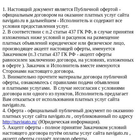
1. Настоящий документ является Публичной офертой -
официальным договором на оказание платных услуг сайта
navigato.ru в дальнейшем - Исполнитель и содержит все
условия предоставления услуг.
2. В соответствии с п.2 статьи 437 ГК РФ, в случае принятия
изложенных ниже условий и расценок на размещение
платных объявлений юридическое или физическое лицо,
производящее акцепт настоящей оферты, именуется
Заказчиком (п.3 статьи 437 ГК РФ - акцепт оферты
равносилен заключению договора, на условиях, изложенных
в оферте ). Заказчик и Исполнитель вместе именуются
Сторонами настоящего договора.
3. Внимательно прочтите материалы договора публичной
оферты, ознакомьтесь с правилами подачи объявления
и платными услугами. В случае несогласия с условиями
договора или одного из пунктов, Исполнитель предлагает
Вам отказаться от использования платных услуг сайта
navigato.ru.
4. Оферта - официальный публичный документ по оказанию
платных услуг сайта navigato.ru , опубликованный по адресу
http://navigato.ru/
(Юридическая информация).
5. Акцепт оферты - полное принятие Заказчиком условий
настоящего договора путём оплаты услуг сайта navigato.ru ,
акцепт оферты создаёт договор оферты.