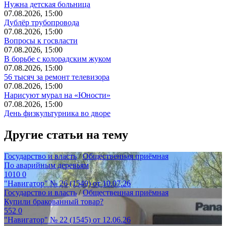
Нужна детская больница
07.08.2026, 15:00
Дублёр трубопровода
07.08.2026, 15:00
Вопросы к госвласти
07.08.2026, 15:00
В борьбе с колорадским жуком
07.08.2026, 15:00
56 тысяч за ремонт телевизора
07.08.2026, 15:00
Нарисуют мурал на «Юности»
07.08.2026, 15:00
День физкультурника во дворе
Другие статьи на тему
Государство и власть
/
Общественная приёмная
По аварийным деревьям
1010
0
"Навигатор" № 26 (1549) от 10.07.26
Государство и власть
/
Общественная приёмная
Купили бракованный товар?
552
0
"Навигатор" № 22 (1545) от 12.06.26