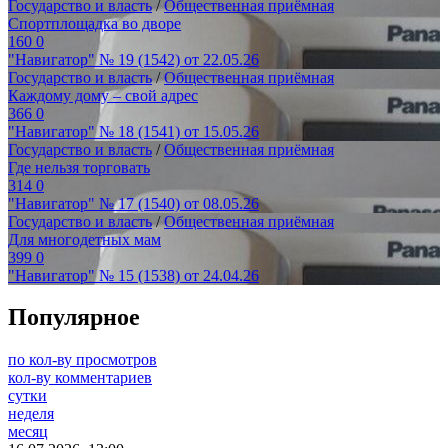
Государство и власть
/
Общественная приёмная
Спортплощадка во дворе
160
0
"Навигатор" № 19 (1542) от 22.05.26
Государство и власть
/
Общественная приёмная
Каждому дому – свой адрес
366
0
"Навигатор" № 18 (1541) от 15.05.26
Государство и власть
/
Общественная приёмная
Где нельзя торговать
314
0
"Навигатор" № 17 (1540) от 08.05.26
Государство и власть
/
Общественная приёмная
Для многодетных мам
399
0
"Навигатор" № 15 (1538) от 24.04.26
Популярное
по кол-ву просмотров
кол-ву комментариев
сутки
неделя
месяц