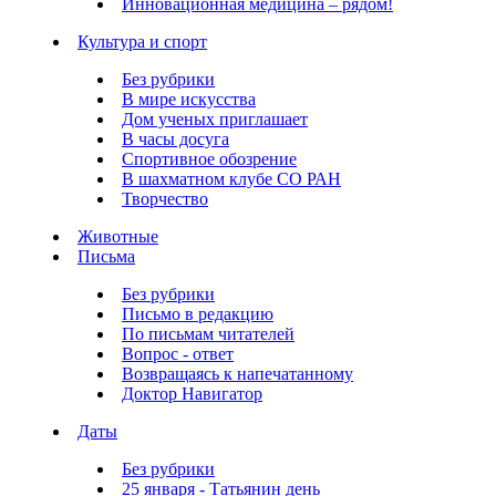
Инновационная медицина – рядом!
Культура и спорт
Без рубрики
В мире искусства
Дом ученых приглашает
В часы досуга
Спортивное обозрение
В шахматном клубе СО РАН
Творчество
Животные
Письма
Без рубрики
Письмо в редакцию
По письмам читателей
Вопрос - ответ
Возвращаясь к напечатанному
Доктор Навигатор
Даты
Без рубрики
25 января - Татьянин день