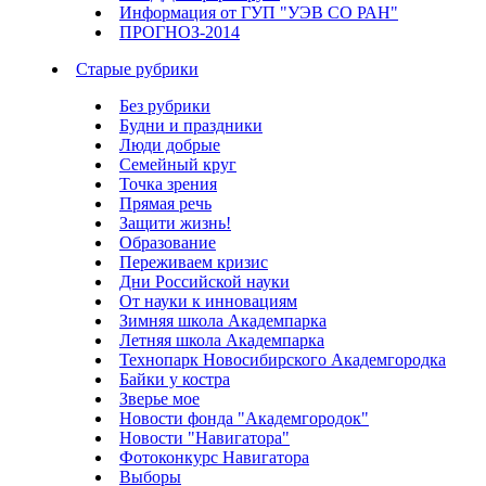
Информация от ГУП "УЭВ СО РАН"
ПРОГНОЗ-2014
Старые рубрики
Без рубрики
Будни и праздники
Люди добрые
Семейный круг
Точка зрения
Прямая речь
Защити жизнь!
Образование
Переживаем кризис
Дни Российской науки
От науки к инновациям
Зимняя школа Академпарка
Летняя школа Академпарка
Технопарк Новосибирского Академгородка
Байки у костра
Зверье мое
Новости фонда "Академгородок"
Новости "Навигатора"
Фотоконкурс Навигатора
Выборы