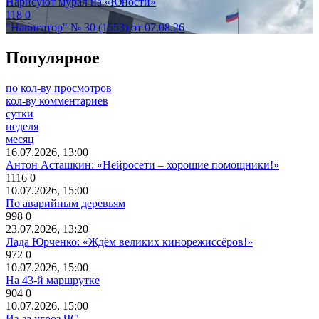
Нарисуют мурал на «Юности»
118
0
"Навигатор" № 30 (1553) от 07.08.26
Популярное
по кол-ву просмотров
кол-ву комментариев
сутки
неделя
месяц
16.07.2026, 13:00
Антон Асташкин: «Нейросети – хорошие помощники!»
1116
0
10.07.2026, 15:00
По аварийным деревьям
998
0
23.07.2026, 13:20
Лада Юрченко: «Ждём великих кинорежиссёров!»
972
0
10.07.2026, 15:00
На 43-й маршрутке
904
0
10.07.2026, 15:00
Из-за угроз ЧС