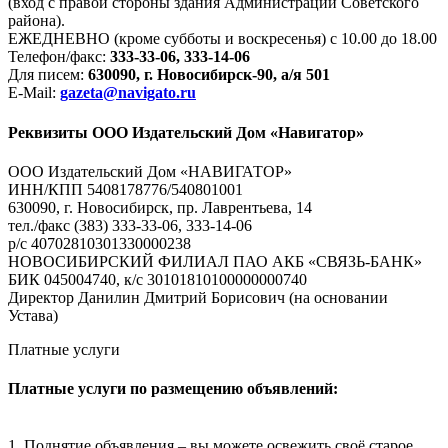
(вход с правой стороны здания Администрации Советского
района).
ЕЖЕДНЕВНО (кроме субботы и воскресенья) с 10.00 до 18.00
Телефон/факс:
333-33-06, 333-14-06
Для писем:
630090, г. Новосибирск-90, а/я 501
E-Mail:
gazeta@navigato.ru
Реквизиты ООО Издательский Дом «Навигатор»
ООО Издательский Дом «НАВИГАТОР»
ИНН/КПП 5408178776/540801001
630090, г. Новосибирск, пр. Лаврентьева, 14
тел./факс (383) 333-33-06, 333-14-06
р/с 40702810301330000238
НОВОСИБИРСКИЙ ФИЛИАЛ ПАО АКБ «СВЯЗЬ-БАНК»
БИК 045004740, к/с 30101810100000000740
Директор Данилин Дмитрий Борисович (на основании
Устава)
Платные услуги
Платные услуги по размещению объявлений:
1. Поднятие объявления – вы можете освежить своё старое