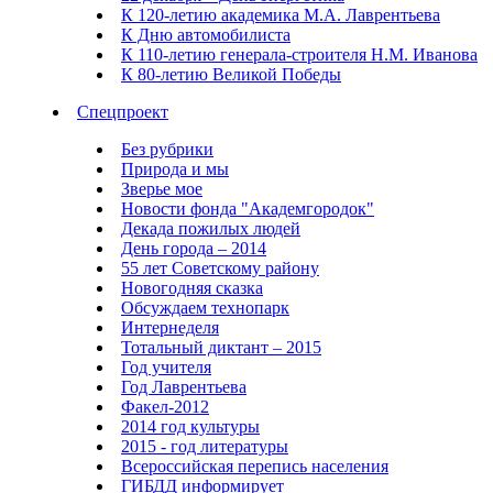
К 120-летию академика М.А. Лаврентьева
К Дню автомобилиста
К 110-летию генерала-строителя Н.М. Иванова
К 80-летию Великой Победы
Спецпроект
Без рубрики
Природа и мы
Зверье мое
Новости фонда "Академгородок"
Декада пожилых людей
День города – 2014
55 лет Советскому району
Новогодняя сказка
Обсуждаем технопарк
Интернеделя
Тотальный диктант – 2015
Год учителя
Год Лаврентьева
Факел-2012
2014 год культуры
2015 - год литературы
Всероссийская перепись населения
ГИБДД информирует