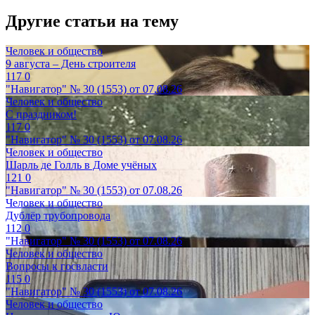
Другие статьи на тему
Человек и общество
9 августа – День строителя
117
0
"Навигатор" № 30 (1553) от 07.08.26
Человек и общество
С праздником!
117
0
"Навигатор" № 30 (1553) от 07.08.26
Человек и общество
Шарль де Голль в Доме учёных
121
0
"Навигатор" № 30 (1553) от 07.08.26
Человек и общество
Дублёр трубопровода
112
0
"Навигатор" № 30 (1553) от 07.08.26
Человек и общество
Вопросы к госвласти
115
0
"Навигатор" № 30 (1553) от 07.08.26
Человек и общество