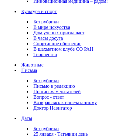
Инновационная медицина – рядом!
Культура и спорт
Без рубрики
В мире искусства
Дом ученых приглашает
В часы досуга
Спортивное обозрение
В шахматном клубе СО РАН
Творчество
Животные
Письма
Без рубрики
Письмо в редакцию
По письмам читателей
Вопрос - ответ
Возвращаясь к напечатанному
Доктор Навигатор
Даты
Без рубрики
25 января - Татьянин день