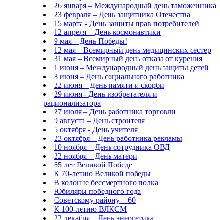
26 января – Международный день таможенника
23 февраля – День защитника Отечества
15 марта - День защиты прав потребителей
12 апреля – День космонавтики
9 мая – День Победы!
12 мая – Всемирный день медицинских сестер
31 мая – Всемирный день отказа от курения
1 июня – Международный день защиты детей
8 июня – День социального работника
22 июня – День памяти и скорби
29 июня - День изобретателя и
рационализатора
27 июля – День работника торговли
9 августа – День строителя
5 октября - День учителя
23 октября – День работника рекламы
10 ноября – День сотрудника ОВД
22 ноября – День матери
65 лет Великой Победе
К 70-летию Великой победы
В колонне бессмертного полка
Юбиляры победного года
Советскому району – 60
К 100-летию ВЛКСМ
22 декабря – День энергетика