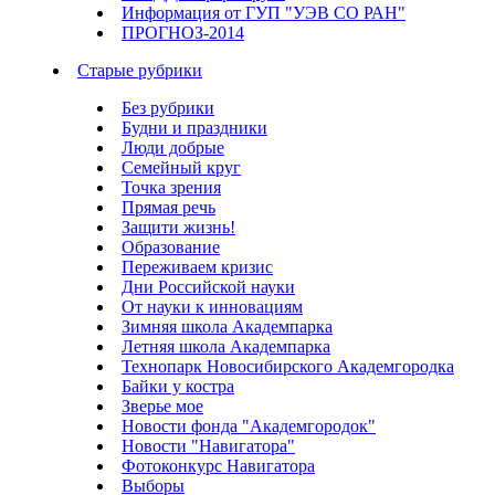
Информация от ГУП "УЭВ СО РАН"
ПРОГНОЗ-2014
Старые рубрики
Без рубрики
Будни и праздники
Люди добрые
Семейный круг
Точка зрения
Прямая речь
Защити жизнь!
Образование
Переживаем кризис
Дни Российской науки
От науки к инновациям
Зимняя школа Академпарка
Летняя школа Академпарка
Технопарк Новосибирского Академгородка
Байки у костра
Зверье мое
Новости фонда "Академгородок"
Новости "Навигатора"
Фотоконкурс Навигатора
Выборы