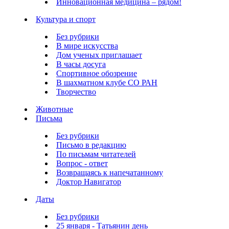
Инновационная медицина – рядом!
Культура и спорт
Без рубрики
В мире искусства
Дом ученых приглашает
В часы досуга
Спортивное обозрение
В шахматном клубе СО РАН
Творчество
Животные
Письма
Без рубрики
Письмо в редакцию
По письмам читателей
Вопрос - ответ
Возвращаясь к напечатанному
Доктор Навигатор
Даты
Без рубрики
25 января - Татьянин день