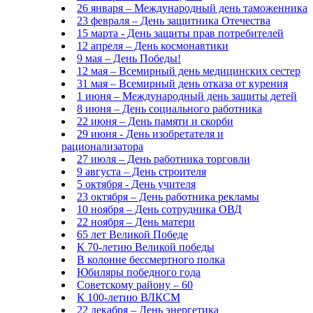
26 января – Международный день таможенника
23 февраля – День защитника Отечества
15 марта - День защиты прав потребителей
12 апреля – День космонавтики
9 мая – День Победы!
12 мая – Всемирный день медицинских сестер
31 мая – Всемирный день отказа от курения
1 июня – Международный день защиты детей
8 июня – День социального работника
22 июня – День памяти и скорби
29 июня - День изобретателя и
рационализатора
27 июля – День работника торговли
9 августа – День строителя
5 октября - День учителя
23 октября – День работника рекламы
10 ноября – День сотрудника ОВД
22 ноября – День матери
65 лет Великой Победе
К 70-летию Великой победы
В колонне бессмертного полка
Юбиляры победного года
Советскому району – 60
К 100-летию ВЛКСМ
22 декабря – День энергетика