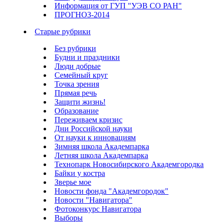
Информация от ГУП "УЭВ СО РАН"
ПРОГНОЗ-2014
Старые рубрики
Без рубрики
Будни и праздники
Люди добрые
Семейный круг
Точка зрения
Прямая речь
Защити жизнь!
Образование
Переживаем кризис
Дни Российской науки
От науки к инновациям
Зимняя школа Академпарка
Летняя школа Академпарка
Технопарк Новосибирского Академгородка
Байки у костра
Зверье мое
Новости фонда "Академгородок"
Новости "Навигатора"
Фотоконкурс Навигатора
Выборы