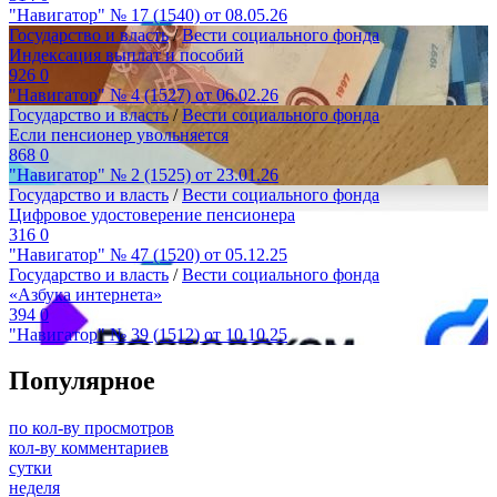
"Навигатор" № 17 (1540) от 08.05.26
Государство и власть
/
Вести социального фонда
Индексация выплат и пособий
926
0
"Навигатор" № 4 (1527) от 06.02.26
Государство и власть
/
Вести социального фонда
Если пенсионер увольняется
868
0
"Навигатор" № 2 (1525) от 23.01.26
Государство и власть
/
Вести социального фонда
Цифровое удостоверение пенсионера
316
0
"Навигатор" № 47 (1520) от 05.12.25
Государство и власть
/
Вести социального фонда
«Азбука интернета»
394
0
"Навигатор" № 39 (1512) от 10.10.25
Популярное
по кол-ву просмотров
кол-ву комментариев
сутки
неделя