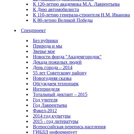
К 120-летию академика М.А. Лаврентьева
К Дню автомобилиста
К 110-летию генерала-строителя Н.М. Иванова
К 80-летию Великой Победы
Спецпроект
Без рубрики
Природа и мы
Зверье мое
Новости фонда "Академгородок"
Декада пожилых людей
День города – 2014
55 лет Советскому району
Новогодняя сказка
Обсуждаем технопарк
Интернеделя
Тотальный диктант – 2015
Год учителя
Год Лаврентьева
Факел-2012
2014 год культуры
2015 - год литературы
Всероссийская перепись населения
ГИБДД информирует