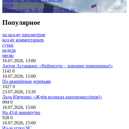
165
0
"Навигатор" № 30 (1553) от 07.08.26
Популярное
по кол-ву просмотров
кол-ву комментариев
сутки
неделя
месяц
16.07.2026, 13:00
Антон Асташкин: «Нейросети – хорошие помощники!»
1141
0
10.07.2026, 15:00
По аварийным деревьям
1027
0
23.07.2026, 13:20
Лада Юрченко: «Ждём великих кинорежиссёров!»
994
0
10.07.2026, 15:00
На 43-й маршрутке
928
0
10.07.2026, 15:00
Из-за угроз ЧС