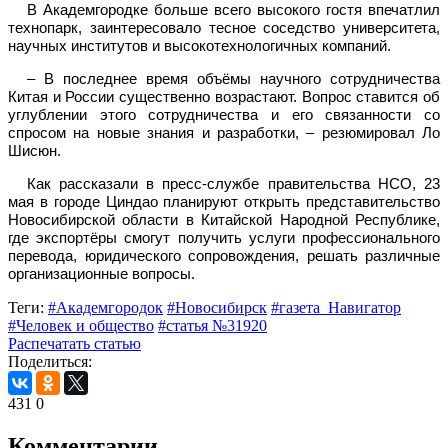
В Академгородке больше всего высокого гостя впечатлил
технопарк, заинтересовало тесное соседство университета,
научных институтов и высокотехнологичных компаний.
– В последнее время объёмы научного сотрудничества
Китая и России существенно возрастают. Вопрос ставится об
углублении этого сотрудничества и его связанности со
спросом на новые знания и разработки, – резюмировал Ло
Шисюн.
Как рассказали в пресс-службе правительства НСО, 23
мая в городе Циндао планируют открыть представительство
Новосибирской области в Китайской Народной Республике,
где экспортёры смогут получить услуги профессионального
перевода, юридического сопровождения, решать различные
организационные вопросы.
Теги:
#Академгородок
#Новосибирск
#газета_Навигатор
#Человек и общество
#статья №31920
Распечатать статью
Поделиться:
431
0
Комментарии