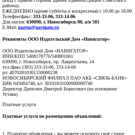
(вход с правой стороны здания Администрации Советского
района).
ЕЖЕДНЕВНО (кроме субботы и воскресенья) с 10.00 до 18.00
Телефон/факс:
333-33-06, 333-14-06
Для писем:
630090, г. Новосибирск-90, а/я 501
E-Mail:
gazeta@navigato.ru
Реквизиты ООО Издательский Дом «Навигатор»
ООО Издательский Дом «НАВИГАТОР»
ИНН/КПП 5408178776/540801001
630090, г. Новосибирск, пр. Лаврентьева, 14
тел./факс (383) 333-33-06, 333-14-06
р/с 40702810301330000238
НОВОСИБИРСКИЙ ФИЛИАЛ ПАО АКБ «СВЯЗЬ-БАНК»
БИК 045004740, к/с 30101810100000000740
Директор Данилин Дмитрий Борисович (на основании
Устава)
Платные услуги
Платные услуги по размещению объявлений:
1. Поднятие объявления – вы можете освежить своё старое