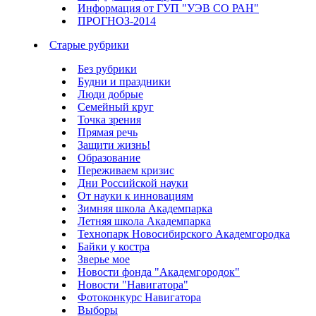
Информация от ГУП "УЭВ СО РАН"
ПРОГНОЗ-2014
Старые рубрики
Без рубрики
Будни и праздники
Люди добрые
Семейный круг
Точка зрения
Прямая речь
Защити жизнь!
Образование
Переживаем кризис
Дни Российской науки
От науки к инновациям
Зимняя школа Академпарка
Летняя школа Академпарка
Технопарк Новосибирского Академгородка
Байки у костра
Зверье мое
Новости фонда "Академгородок"
Новости "Навигатора"
Фотоконкурс Навигатора
Выборы