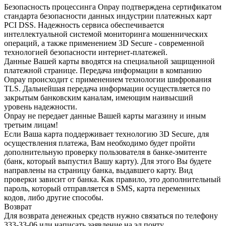
Безопасность процессинга Onpay подтверждена сертификатом
стандарта безопасности данных индустрии платежных карт
PCI DSS. Надежность сервиса обеспечивается
интеллектуальной системой мониторинга мошеннических
операций, а также применением 3D Secure - современной
технологией безопасности интернет-платежей.
Данные Вашей карты вводятся на специальной защищенной
платежной странице. Передача информации в компанию
Onpay происходит с применением технологии шифрования
TLS. Дальнейшая передача информации осуществляется по
закрытым банковским каналам, имеющим наивысший
уровень надежности.
Onpay не передает данные Вашей карты магазину и иным
третьим лицам!
Если Ваша карта поддерживает технологию 3D Secure, для
осуществления платежа, Вам необходимо будет пройти
дополнительную проверку пользователя в банке-эмитенте
(банк, который выпустил Вашу карту). Для этого Вы будете
направлены на страницу банка, выдавшего карту. Вид
проверки зависит от банка. Как правило, это дополнительный
пароль, который отправляется в SMS, карта переменных
кодов, либо другие способы.
Возврат
Для возврата денежных средств нужно связаться по телефону
333-33-06 или написать заявление на эл.почту