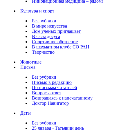
Инновационная медицина – рядом!
Культура и спорт
Без рубрики
В мире искусства
Дом ученых приглашает
В часы досуга
Спортивное обозрение
В шахматном клубе СО РАН
Творчество
Животные
Письма
Без рубрики
Письмо в редакцию
По письмам читателей
Вопрос - ответ
Возвращаясь к напечатанному
Доктор Навигатор
Даты
Без рубрики
25 января - Татьянин день