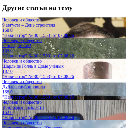
Другие статьи на тему
Человек и общество
9 августа – День строителя
168
0
"Навигатор" № 30 (1553) от 07.08.26
Человек и общество
С праздником!
165
0
"Навигатор" № 30 (1553) от 07.08.26
Человек и общество
Шарль де Голль в Доме учёных
187
0
"Навигатор" № 30 (1553) от 07.08.26
Человек и общество
Дублёр трубопровода
168
0
"Навигатор" № 30 (1553) от 07.08.26
Человек и общество
Вопросы к госвласти
162
0
"Навигатор" № 30 (1553) от 07.08.26
Человек и общество
Нарисуют мурал на «Юности»