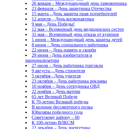
26 января – Международный день таможенника
23 февраля – День защитника Отечества
15 марта - День защиты прав потребителей
12 апреля – День космонавтики
9 мая – День Победы!
12 мая – Всемирный день медицинских сестер
31 мая – Всемирный день отказа от курения
1 июня – Международный день защиты детей
8 июня – День социального работника
22 июня – День памяти и скорби
29 июня - День изобретателя и
рационализатора
27 июля – День работника торговли
9 августа – День строителя
5 октября - День учителя
23 октября – День работника рекламы
10 ноября – День сотрудника ОВД
22 ноября – День матери
65 лет Великой Победе
К 70-летию Великой победы
В колонне бессмертного полка
Юбиляры победного года
Советскому району – 60
К 100-летию ВЛКСМ
22 декабря – День энергетика