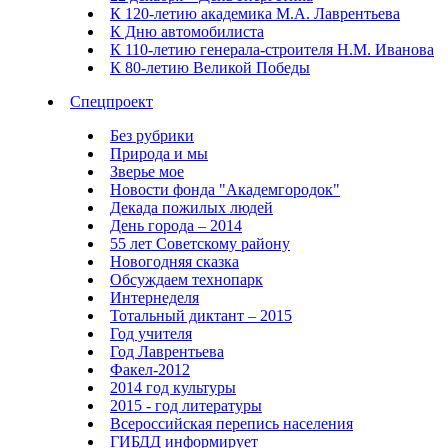
К 120-летию академика М.А. Лаврентьева
К Дню автомобилиста
К 110-летию генерала-строителя Н.М. Иванова
К 80-летию Великой Победы
Спецпроект
Без рубрики
Природа и мы
Зверье мое
Новости фонда "Академгородок"
Декада пожилых людей
День города – 2014
55 лет Советскому району
Новогодняя сказка
Обсуждаем технопарк
Интернеделя
Тотальный диктант – 2015
Год учителя
Год Лаврентьева
Факел-2012
2014 год культуры
2015 - год литературы
Всероссийская перепись населения
ГИБДД информирует