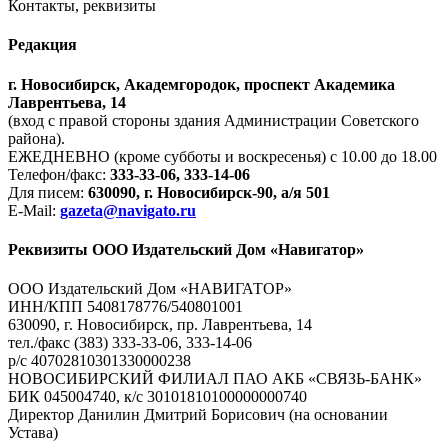
Контакты, реквизиты
Редакция
г. Новосибирск, Академгородок, проспект Академика
Лаврентьева, 14
(вход с правой стороны здания Администрации Советского
района).
ЕЖЕДНЕВНО (кроме субботы и воскресенья) с 10.00 до 18.00
Телефон/факс:
333-33-06, 333-14-06
Для писем:
630090, г. Новосибирск-90, а/я 501
E-Mail:
gazeta@navigato.ru
Реквизиты ООО Издательский Дом «Навигатор»
ООО Издательский Дом «НАВИГАТОР»
ИНН/КПП 5408178776/540801001
630090, г. Новосибирск, пр. Лаврентьева, 14
тел./факс (383) 333-33-06, 333-14-06
р/с 40702810301330000238
НОВОСИБИРСКИЙ ФИЛИАЛ ПАО АКБ «СВЯЗЬ-БАНК»
БИК 045004740, к/с 30101810100000000740
Директор Данилин Дмитрий Борисович (на основании
Устава)