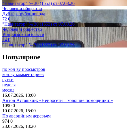
"Навигатор" № 30 (1553) от 07.08.26
Человек и общество
Дублёр трубопровода
72
0
"Навигатор" № 30 (1553) от 07.08.26
Человек и общество
Вопросы к госвласти
74
0
"Навигатор" № 30 (1553) от 07.08.26
Популярное
по кол-ву просмотров
кол-ву комментариев
сутки
неделя
месяц
16.07.2026, 13:00
Антон Асташкин: «Нейросети – хорошие помощники!»
1090
0
10.07.2026, 15:00
По аварийным деревьям
974
0
23.07.2026, 13:20