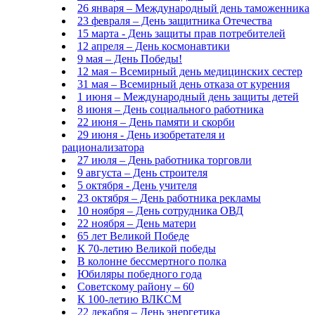
26 января – Международный день таможенника
23 февраля – День защитника Отечества
15 марта - День защиты прав потребителей
12 апреля – День космонавтики
9 мая – День Победы!
12 мая – Всемирный день медицинских сестер
31 мая – Всемирный день отказа от курения
1 июня – Международный день защиты детей
8 июня – День социального работника
22 июня – День памяти и скорби
29 июня - День изобретателя и
рационализатора
27 июля – День работника торговли
9 августа – День строителя
5 октября - День учителя
23 октября – День работника рекламы
10 ноября – День сотрудника ОВД
22 ноября – День матери
65 лет Великой Победе
К 70-летию Великой победы
В колонне бессмертного полка
Юбиляры победного года
Советскому району – 60
К 100-летию ВЛКСМ
22 декабря – День энергетика