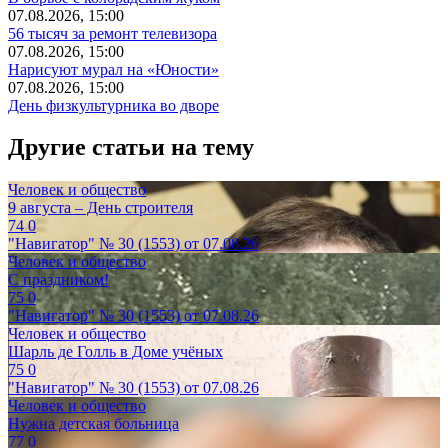
07.08.2026, 15:00
56 тысяч за ремонт телевизора
07.08.2026, 15:00
Нарисуют мурал на «Юности»
07.08.2026, 15:00
День физкультурника во дворе
Другие статьи на тему
Человек и общество
9 августа – День строителя
74
0
"Навигатор" № 30 (1553) от 07.08.26
Человек и общество
С праздником!
75
0
"Навигатор" № 30 (1553) от 07.08.26
Человек и общество
Шарль де Голль в Доме учёных
75
0
"Навигатор" № 30 (1553) от 07.08.26
Человек и общество
Нужна детская больница
77
0