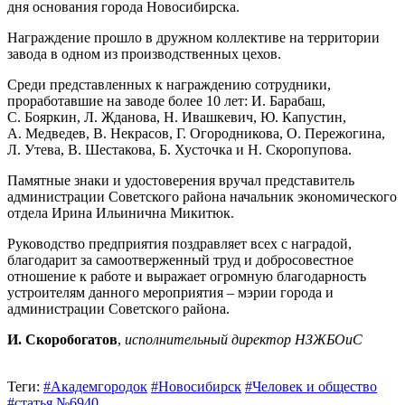
дня основания города Новосибирска.
Награждение прошло в дружном коллективе на территории
завода в одном из производственных цехов.
Среди представленных к награждению сотрудники,
проработавшие на заводе более 10 лет: И. Барабаш,
С. Бояркин, Л. Жданова, Н. Ивашкевич, Ю. Капустин,
А. Медведев, В. Некрасов, Г. Огородникова, О. Пережогина,
Л. Утева, В. Шестакова, Б. Хусточка и Н. Скоропупова.
Памятные знаки и удостоверения вручал представитель
администрации Советского района начальник экономического
отдела Ирина Ильинична Микитюк.
Руководство предприятия поздравляет всех с наградой,
благодарит за самоотверженный труд и добросовестное
отношение к работе и выражает огромную благодарность
устроителям данного мероприятия – мэрии города и
администрации Советского района.
И. Скоробогатов
,
исполнительный директор НЗЖБОиС
Теги:
#Академгородок
#Новосибирск
#Человек и общество
#статья №6940