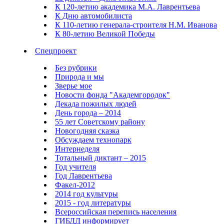
К 120-летию академика М.А. Лаврентьева
К Дню автомобилиста
К 110-летию генерала-строителя Н.М. Иванова
К 80-летию Великой Победы
Спецпроект
Без рубрики
Природа и мы
Зверье мое
Новости фонда "Академгородок"
Декада пожилых людей
День города – 2014
55 лет Советскому району
Новогодняя сказка
Обсуждаем технопарк
Интернеделя
Тотальный диктант – 2015
Год учителя
Год Лаврентьева
Факел-2012
2014 год культуры
2015 - год литературы
Всероссийская перепись населения
ГИБДД информирует