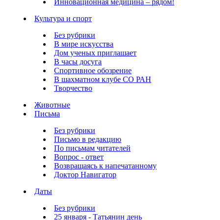
Инновационная медицина – рядом!
Культура и спорт
Без рубрики
В мире искусства
Дом ученых приглашает
В часы досуга
Спортивное обозрение
В шахматном клубе СО РАН
Творчество
Животные
Письма
Без рубрики
Письмо в редакцию
По письмам читателей
Вопрос - ответ
Возвращаясь к напечатанному
Доктор Навигатор
Даты
Без рубрики
25 января - Татьянин день