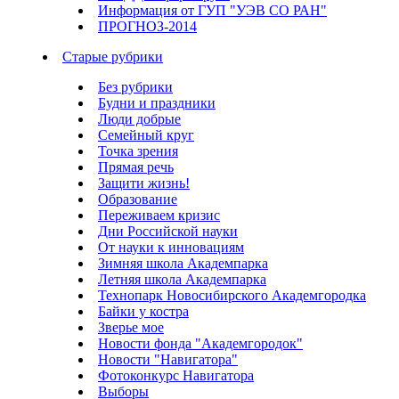
Информация от ГУП "УЭВ СО РАН"
ПРОГНОЗ-2014
Старые рубрики
Без рубрики
Будни и праздники
Люди добрые
Семейный круг
Точка зрения
Прямая речь
Защити жизнь!
Образование
Переживаем кризис
Дни Российской науки
От науки к инновациям
Зимняя школа Академпарка
Летняя школа Академпарка
Технопарк Новосибирского Академгородка
Байки у костра
Зверье мое
Новости фонда "Академгородок"
Новости "Навигатора"
Фотоконкурс Навигатора
Выборы