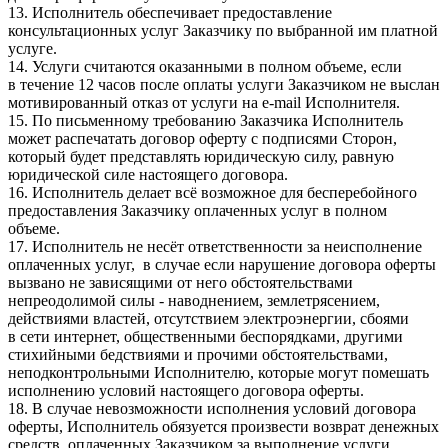
13. Исполнитель обеспечивает предоставление
консультационных услуг Заказчику по выбранной им платной
услуге.
14. Услуги считаются оказанными в полном объеме, если
в течение 12 часов после оплаты услуги Заказчиком не выслан
мотивированный отказ от услуги на e-mail Исполнителя.
15. По письменному требованию Заказчика Исполнитель
может распечатать договор оферту с подписями Сторон,
который будет представлять юридическую силу, равную
юридической силе настоящего договора.
16. Исполнитель делает всё возможное для бесперебойного
предоставления Заказчику оплаченных услуг в полном
объеме.
17. Исполнитель не несёт ответственности за неисполнение
оплаченных услуг, в случае если нарушение договора оферты
вызвано не зависящими от него обстоятельствами
непреодолимой силы - наводнением, землетрясением,
действиями властей, отсутствием электроэнергии, сбоями
в сети интернет, общественными беспорядками, другими
стихийными бедствиями и прочими обстоятельствами,
неподконтрольными Исполнителю, которые могут помешать
исполнению условий настоящего договора оферты.
18. В случае невозможности исполнения условий договора
оферты, Исполнитель обязуется произвести возврат денежных
средств, оплаченных Заказчиком за выполнение услуги.