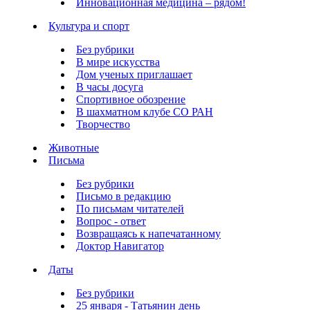
Инновационная медицина – рядом!
Культура и спорт
Без рубрики
В мире искусства
Дом ученых приглашает
В часы досуга
Спортивное обозрение
В шахматном клубе СО РАН
Творчество
Животные
Письма
Без рубрики
Письмо в редакцию
По письмам читателей
Вопрос - ответ
Возвращаясь к напечатанному
Доктор Навигатор
Даты
Без рубрики
25 января - Татьянин день