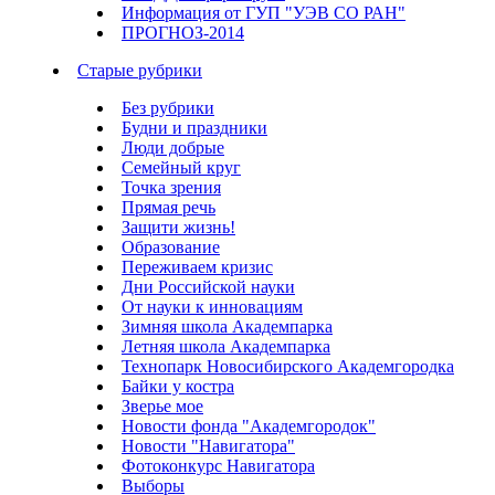
Информация от ГУП "УЭВ СО РАН"
ПРОГНОЗ-2014
Старые рубрики
Без рубрики
Будни и праздники
Люди добрые
Семейный круг
Точка зрения
Прямая речь
Защити жизнь!
Образование
Переживаем кризис
Дни Российской науки
От науки к инновациям
Зимняя школа Академпарка
Летняя школа Академпарка
Технопарк Новосибирского Академгородка
Байки у костра
Зверье мое
Новости фонда "Академгородок"
Новости "Навигатора"
Фотоконкурс Навигатора
Выборы