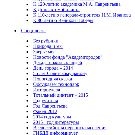
К 120-летию академика М.А. Лаврентьева
К Дню автомобилиста
К 110-летию генерала-строителя Н.М. Иванова
К 80-летию Великой Победы
Спецпроект
Без рубрики
Природа и мы
Зверье мое
Новости фонда "Академгородок"
Декада пожилых людей
День города – 2014
55 лет Советскому району
Новогодняя сказка
Обсуждаем технопарк
Интернеделя
Тотальный диктант – 2015
Год учителя
Год Лаврентьева
Факел-2012
2014 год культуры
2015 - год литературы
Всероссийская перепись населения
ГИБДД информирует