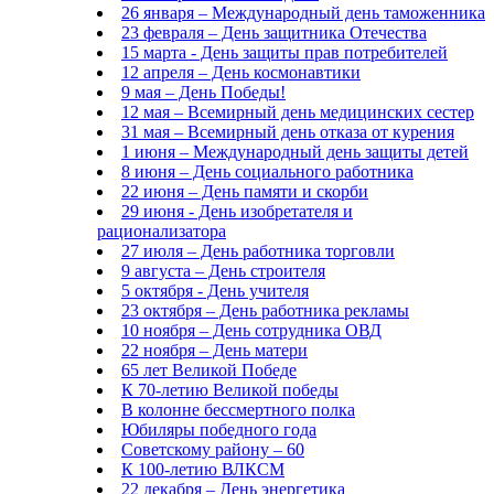
26 января – Международный день таможенника
23 февраля – День защитника Отечества
15 марта - День защиты прав потребителей
12 апреля – День космонавтики
9 мая – День Победы!
12 мая – Всемирный день медицинских сестер
31 мая – Всемирный день отказа от курения
1 июня – Международный день защиты детей
8 июня – День социального работника
22 июня – День памяти и скорби
29 июня - День изобретателя и
рационализатора
27 июля – День работника торговли
9 августа – День строителя
5 октября - День учителя
23 октября – День работника рекламы
10 ноября – День сотрудника ОВД
22 ноября – День матери
65 лет Великой Победе
К 70-летию Великой победы
В колонне бессмертного полка
Юбиляры победного года
Советскому району – 60
К 100-летию ВЛКСМ
22 декабря – День энергетика