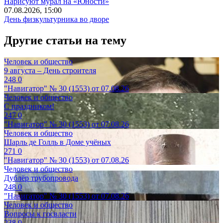
Нарисуют мурал на «Юности»
07.08.2026, 15:00
День физкультурника во дворе
Другие статьи на тему
Человек и общество
9 августа – День строителя
248
0
"Навигатор" № 30 (1553) от 07.08.26
Человек и общество
С праздником!
247
0
"Навигатор" № 30 (1553) от 07.08.26
Человек и общество
Шарль де Голль в Доме учёных
271
0
"Навигатор" № 30 (1553) от 07.08.26
Человек и общество
Дублёр трубопровода
248
0
"Навигатор" № 30 (1553) от 07.08.26
Человек и общество
Вопросы к госвласти
238
0