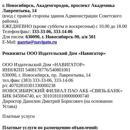
г. Новосибирск, Академгородок, проспект Академика
Лаврентьева, 14
(вход с правой стороны здания Администрации Советского
района).
ЕЖЕДНЕВНО (кроме субботы и воскресенья) с 10.00 до 18.00
Телефон/факс:
333-33-06, 333-14-06
Для писем:
630090, г. Новосибирск-90, а/я 501
E-Mail:
gazeta@navigato.ru
Реквизиты ООО Издательский Дом «Навигатор»
ООО Издательский Дом «НАВИГАТОР»
ИНН/КПП 5408178776/540801001
630090, г. Новосибирск, пр. Лаврентьева, 14
тел./факс (383) 333-33-06, 333-14-06
р/с 40702810301330000238
НОВОСИБИРСКИЙ ФИЛИАЛ ПАО АКБ «СВЯЗЬ-БАНК»
БИК 045004740, к/с 30101810100000000740
Директор Данилин Дмитрий Борисович (на основании
Устава)
Платные услуги
Платные услуги по размещению объявлений: