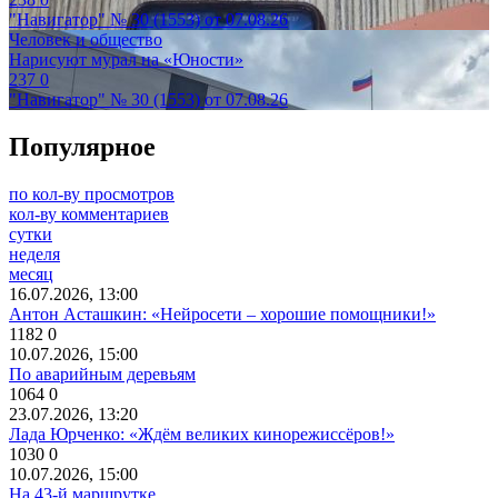
"Навигатор" № 30 (1553) от 07.08.26
Человек и общество
Нарисуют мурал на «Юности»
237
0
"Навигатор" № 30 (1553) от 07.08.26
Популярное
по кол-ву просмотров
кол-ву комментариев
сутки
неделя
месяц
16.07.2026, 13:00
Антон Асташкин: «Нейросети – хорошие помощники!»
1182
0
10.07.2026, 15:00
По аварийным деревьям
1064
0
23.07.2026, 13:20
Лада Юрченко: «Ждём великих кинорежиссёров!»
1030
0
10.07.2026, 15:00
На 43-й маршрутке