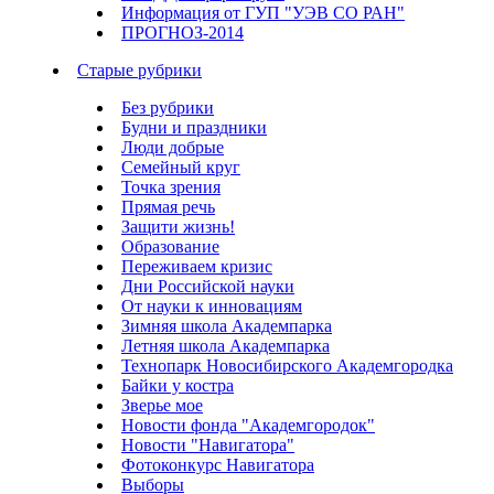
Информация от ГУП "УЭВ СО РАН"
ПРОГНОЗ-2014
Старые рубрики
Без рубрики
Будни и праздники
Люди добрые
Семейный круг
Точка зрения
Прямая речь
Защити жизнь!
Образование
Переживаем кризис
Дни Российской науки
От науки к инновациям
Зимняя школа Академпарка
Летняя школа Академпарка
Технопарк Новосибирского Академгородка
Байки у костра
Зверье мое
Новости фонда "Академгородок"
Новости "Навигатора"
Фотоконкурс Навигатора
Выборы