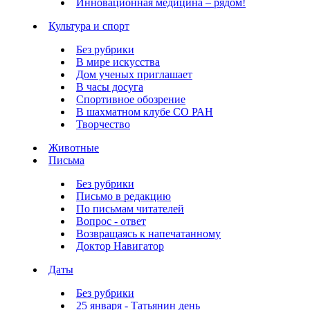
Инновационная медицина – рядом!
Культура и спорт
Без рубрики
В мире искусства
Дом ученых приглашает
В часы досуга
Спортивное обозрение
В шахматном клубе СО РАН
Творчество
Животные
Письма
Без рубрики
Письмо в редакцию
По письмам читателей
Вопрос - ответ
Возвращаясь к напечатанному
Доктор Навигатор
Даты
Без рубрики
25 января - Татьянин день