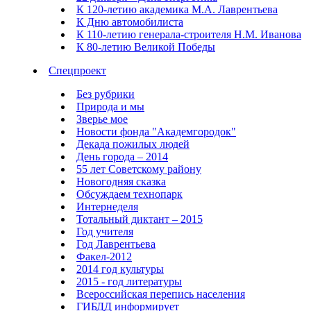
К 120-летию академика М.А. Лаврентьева
К Дню автомобилиста
К 110-летию генерала-строителя Н.М. Иванова
К 80-летию Великой Победы
Спецпроект
Без рубрики
Природа и мы
Зверье мое
Новости фонда "Академгородок"
Декада пожилых людей
День города – 2014
55 лет Советскому району
Новогодняя сказка
Обсуждаем технопарк
Интернеделя
Тотальный диктант – 2015
Год учителя
Год Лаврентьева
Факел-2012
2014 год культуры
2015 - год литературы
Всероссийская перепись населения
ГИБДД информирует