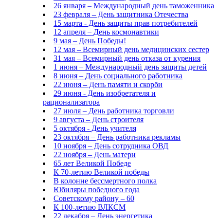
26 января – Международный день таможенника
23 февраля – День защитника Отечества
15 марта - День защиты прав потребителей
12 апреля – День космонавтики
9 мая – День Победы!
12 мая – Всемирный день медицинских сестер
31 мая – Всемирный день отказа от курения
1 июня – Международный день защиты детей
8 июня – День социального работника
22 июня – День памяти и скорби
29 июня - День изобретателя и
рационализатора
27 июля – День работника торговли
9 августа – День строителя
5 октября - День учителя
23 октября – День работника рекламы
10 ноября – День сотрудника ОВД
22 ноября – День матери
65 лет Великой Победе
К 70-летию Великой победы
В колонне бессмертного полка
Юбиляры победного года
Советскому району – 60
К 100-летию ВЛКСМ
22 декабря – День энергетика