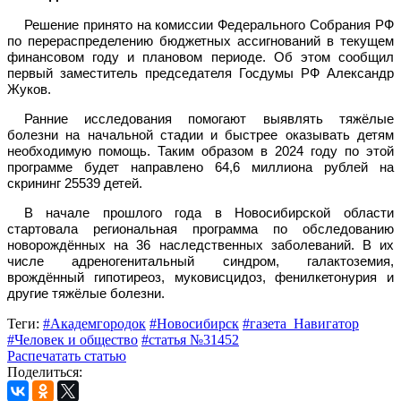
Решение принято на комиссии Федерального Собрания РФ
по перераспределению бюджетных ассигнований в текущем
финансовом году и плановом периоде. Об этом сообщил
первый заместитель председателя Госдумы РФ Александр
Жуков.
Ранние исследования помогают выявлять тяжёлые
болезни на начальной стадии и быстрее оказывать детям
необходимую помощь. Таким образом в 2024 году по этой
программе будет направлено 64,6 миллиона рублей на
скрининг 25539 детей.
В начале прошлого года в Новосибирской области
стартовала региональная программа по обследованию
новорождённых на 36 наследственных заболеваний. В их
числе адреногенитальный синдром, галактоземия,
врождённый гипотиреоз, муковисцидоз, фенилкетонурия и
другие тяжёлые болезни.
Теги:
#Академгородок
#Новосибирск
#газета_Навигатор
#Человек и общество
#статья №31452
Распечатать статью
Поделиться: