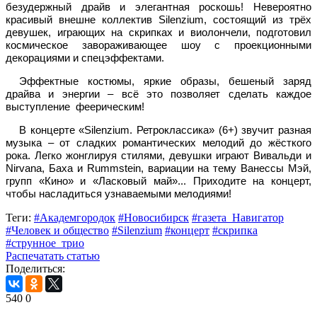
безудержный драйв и элегантная роскошь! Невероятно
красивый внешне коллектив Silenzium, состоящий из трёх
девушек, играющих на скрипках и виолончели, подготовил
космическое завораживающее шоу с проекционными
декорациями и спецэффектами.
Эффектные костюмы, яркие образы, бешеный заряд
драйва и энергии – всё это позволяет сделать каждое
выступление феерическим!
В концерте «Silenzium. Ретроклассика» (6+) звучит разная
музыка – от сладких романтических мелодий до жёсткого
рока. Легко жонглируя стилями, девушки играют Вивальди и
Nirvana, Баха и Rummstein, вариации на тему Ванессы Мэй,
групп «Кино» и «Ласковый май»... Приходите на концерт,
чтобы насладиться узнаваемыми мелодиями!
Теги:
#Академгородок
#Новосибирск
#газета_Навигатор
#Человек и общество
#Silenzium
#концерт
#скрипка
#струнное_трио
Распечатать статью
Поделиться:
540
0