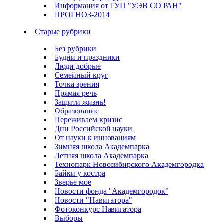
Информация от ГУП "УЭВ СО РАН"
ПРОГНОЗ-2014
Старые рубрики
Без рубрики
Будни и праздники
Люди добрые
Семейный круг
Точка зрения
Прямая речь
Защити жизнь!
Образование
Переживаем кризис
Дни Российской науки
От науки к инновациям
Зимняя школа Академпарка
Летняя школа Академпарка
Технопарк Новосибирского Академгородка
Байки у костра
Зверье мое
Новости фонда "Академгородок"
Новости "Навигатора"
Фотоконкурс Навигатора
Выборы