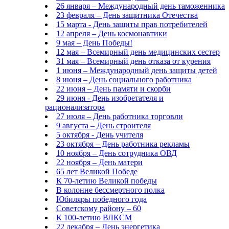
26 января – Международный день таможенника
23 февраля – День защитника Отечества
15 марта - День защиты прав потребителей
12 апреля – День космонавтики
9 мая – День Победы!
12 мая – Всемирный день медицинских сестер
31 мая – Всемирный день отказа от курения
1 июня – Международный день защиты детей
8 июня – День социального работника
22 июня – День памяти и скорби
29 июня - День изобретателя и
рационализатора
27 июля – День работника торговли
9 августа – День строителя
5 октября - День учителя
23 октября – День работника рекламы
10 ноября – День сотрудника ОВД
22 ноября – День матери
65 лет Великой Победе
К 70-летию Великой победы
В колонне бессмертного полка
Юбиляры победного года
Советскому району – 60
К 100-летию ВЛКСМ
22 декабря – День энергетика