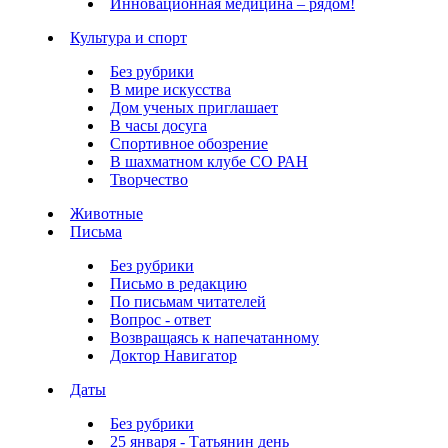
Инновационная медицина – рядом!
Культура и спорт
Без рубрики
В мире искусства
Дом ученых приглашает
В часы досуга
Спортивное обозрение
В шахматном клубе СО РАН
Творчество
Животные
Письма
Без рубрики
Письмо в редакцию
По письмам читателей
Вопрос - ответ
Возвращаясь к напечатанному
Доктор Навигатор
Даты
Без рубрики
25 января - Татьянин день