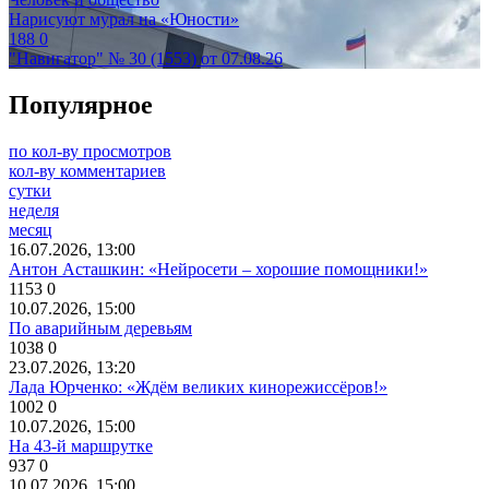
Нарисуют мурал на «Юности»
188
0
"Навигатор" № 30 (1553) от 07.08.26
Популярное
по кол-ву просмотров
кол-ву комментариев
сутки
неделя
месяц
16.07.2026, 13:00
Антон Асташкин: «Нейросети – хорошие помощники!»
1153
0
10.07.2026, 15:00
По аварийным деревьям
1038
0
23.07.2026, 13:20
Лада Юрченко: «Ждём великих кинорежиссёров!»
1002
0
10.07.2026, 15:00
На 43-й маршрутке
937
0
10.07.2026, 15:00