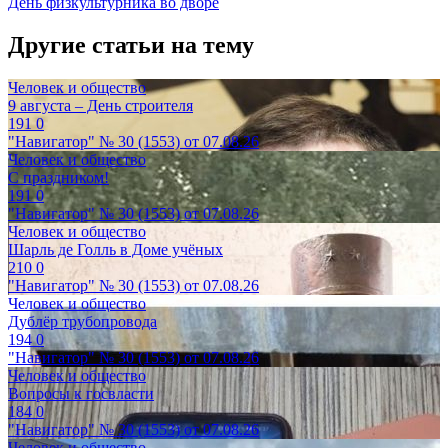
День физкультурника во дворе
Другие статьи на тему
Человек и общество
9 августа – День строителя
191
0
"Навигатор" № 30 (1553) от 07.08.26
Человек и общество
С праздником!
191
0
"Навигатор" № 30 (1553) от 07.08.26
Человек и общество
Шарль де Голль в Доме учёных
210
0
"Навигатор" № 30 (1553) от 07.08.26
Человек и общество
Дублёр трубопровода
194
0
"Навигатор" № 30 (1553) от 07.08.26
Человек и общество
Вопросы к госвласти
184
0
"Навигатор" № 30 (1553) от 07.08.26
Человек и общество