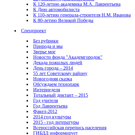
К 120-летию академика М.А. Лаврентьева
К Дню автомобилиста
К 110-летию генерала-строителя Н.М. Иванова
К 80-летию Великой Победы
Спецпроект
Без рубрики
Природа и мы
Зверье мое
Новости фонда "Академгородок"
Декада пожилых людей
День города – 2014
55 лет Советскому району
Новогодняя сказка
Обсуждаем технопарк
Интернеделя
Тотальный диктант – 2015
Год учителя
Год Лаврентьева
Факел-2012
2014 год культуры
2015 - год литературы
Всероссийская перепись населения
ГИБДД информирует